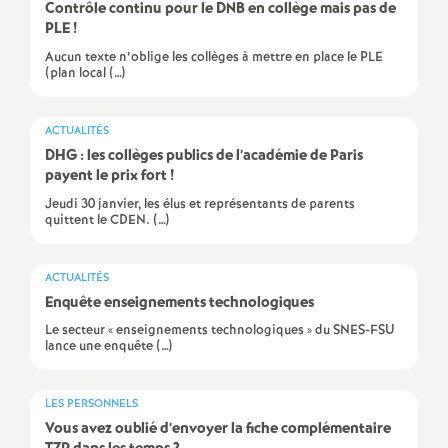
e
Contrôle continu pour le DNB en collège mais pas de
PLE
!
m
Aucun texte n’oblige les collèges à mettre en place le PLE
(plan local (…)
e
ACTUALITÉS
n
DHG : les collèges publics de l’académie de Paris
payent le prix fort
!
t
Jeudi 30 janvier, les élus et représentants de parents
quittent le CDEN. (…)
s
ACTUALITÉS
Enquête enseignements technologiques
d
Le secteur « enseignements technologiques » du SNES-FSU
lance une enquête (…)
e
LES PERSONNELS
S
Vous avez oublié d’envoyer la fiche complémentaire