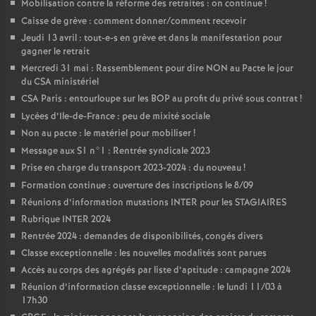
Mobilisation contre la réforme des retraites : on continue
!
Caisse de grève : comment donner/comment recevoir
Jeudi 13 avril : tout-e-s en grève et dans la manifestation pour
gagner le retrait
Mercredi 31 mai : Rassemblement pour dire NON au Pacte le jour
du CSA ministériel
CSA Paris : entourloupe sur les BOP au profit du privé sous contrat
!
Lycées d’Ile-de-France : peu de mixité sociale
Non au pacte : le matériel pour mobiliser
!
Message aux S1 n°1 : Rentrée syndicale 2023
Prise en charge du transport 2023-2024 : du nouveau
!
Formation continue : ouverture des inscriptions le 8/09
Réunions d’information mutations INTER pour les STAGIAIRES
Rubrique INTER 2024
Rentrée 2024 : demandes de disponibilités, congés divers
Classe exceptionnelle : les nouvelles modalités sont parues
Accès au corps des agrégés par liste d’aptitude : campagne 2024
Réunion d’information classe exceptionnelle : le lundi 11/03 à
17h30