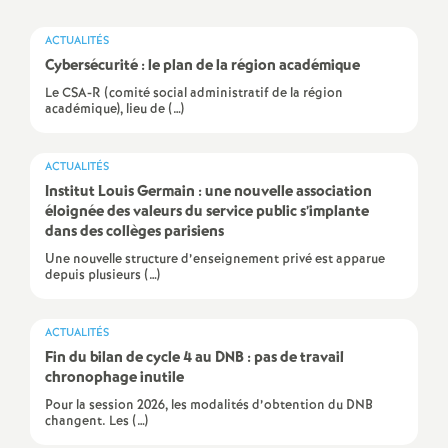
a
ACTUALITÉS
Cybersécurité : le plan de la région académique
t
Le CSA-R (comité social administratif de la région
académique), lieu de (…)
i
ACTUALITÉS
o
Institut Louis Germain : une nouvelle association
éloignée des valeurs du service public s’implante
dans des collèges parisiens
n
Une nouvelle structure d’enseignement privé est apparue
depuis plusieurs (…)
a
l
ACTUALITÉS
Fin du bilan de cycle 4 au DNB : pas de travail
chronophage inutile
d
Pour la session 2026, les modalités d’obtention du DNB
changent. Les (…)