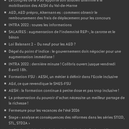
Le congrès de la FSU apporte son soutien unanime à la
mobilisation des AESH du Val-de-Marne
AED, AED prépro, Alternant
·
es : comment obtenir le
remboursement des frais de déplacement pour les concours
INTRA 2022 : toutes les informations
SALAIRES : augmentation de l’indemnité REP+, la carotte et le
bâton
Loi Balanant 2 – Du neuf pour les AED
?
Dégel du point d’indice : le gouvernement doit négocier pour une
augmentation immédiate
!
INTRA 2022 : dernière minute
! Colibris ouvert jusque vendredi
8 avril 18h.
Formation FSU : AESH, un métier à définir dans l’Ecole inclusive
AEd, ce que revendique le SNES-FSU
AESH : la formation continue à petite dose et pas trop inclusive
!
La préservation du pouvoir d’achat nécessite un meilleur partage de
la richesse
!
Fermeture pour les vacances de l’été 2026
Stage «
analyse et conséquences des réformes dans les séries STI2D,
STL, STD2A
»