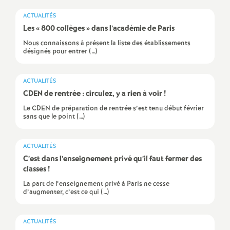
e
ACTUALITÉS
s
Les «
800 collèges
» dans l’académie de Paris
Nous connaissons à présent la liste des établissements
E
désignés pour entrer (…)
n
ACTUALITÉS
CDEN de rentrée : circulez, y a rien à voir
!
s
Le CDEN de préparation de rentrée s’est tenu début février
sans que le point (…)
e
ACTUALITÉS
i
C’est dans l’enseignement privé qu’il faut fermer des
classes
!
g
La part de l’enseignement privé à Paris ne cesse
d’augmenter, c’est ce qui (…)
n
ACTUALITÉS