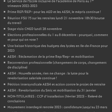
er
Le Service de l’Ecole inclusive de l’académie de Paris au 1
trimestre 2022-2023
Prime REP/REP+ pour les AED et les AESH, le mépris continue
!
Réunion FSU 75 sur les retraites lundi 21 novembre 18h30 bourse
du travail
Stage visio CNED lundi 28 novembre
Elections professionnelles du 1 au 8 décembre : pourquoi, comment
et pour qui on vote
?
Une baisse historique des budgets des lycées en Ile-de-France pour
2023
AESH : Réclamation de la prime Rep/Rep+ et mobilisation
Reconversion professionnelle (changement de corps, changement
de discipline)
AESH : Nouvelle année, rien ne change : la lutte pour la
revalorisation salariale continue
!
Pétition intersyndicale AESH et action contre le projet de retraite
AESH : Revalorisation du Smic et mobilisation du 31 janvier
NON-TITULAIRES : CCP d’installation (février 2023) – Relevé de
conclusions
Mouvement interdegré rentrée 2023 : candidature jusqu’au 23 mars