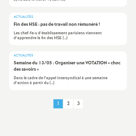
é
ACTUALITÉS
O
Fin des HSE : pas de travail non rémunéré
!
Les chef-fe-s d’établissement parisiens viennent
r
d’apprendre la fin des HSE (…)
l
ACTUALITÉS
Semaine du 13/05 : Organiser une VOTATION «
choc
é
des savoirs
»
Dans le cadre de l’appel intersyndical à une semaine
d’action à partir du (…)
a
n
1
2
3
s
Imprimer
l'article
T