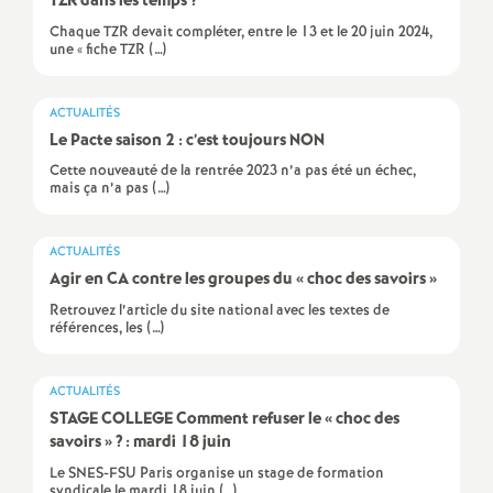
TZR dans les temps
?
e
Chaque TZR devait compléter, entre le 13 et le 20 juin 2024,
une « fiche TZR (…)
c
ACTUALITÉS
o
Le Pacte saison 2 : c’est toujours NON
Cette nouveauté de la rentrée 2023 n’a pas été un échec,
n
mais ça n’a pas (…)
d
ACTUALITÉS
Agir en CA contre les groupes du «
choc des savoirs
»
d
Retrouvez l’article du site national avec les textes de
références, les (…)
e
ACTUALITÉS
g
STAGE COLLEGE Comment refuser le «
choc des
savoirs
»
? : mardi 18 juin
r
Le SNES-FSU Paris organise un stage de formation
syndicale le mardi 18 juin (…)