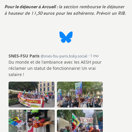
e
Pour le déjeuner à Arcueil :
la section rembourse le déjeuner
à hauteur de 11,50 euros pour les adhérents. Prévoir un RIB.
m
e
n
t
s
d
e
S