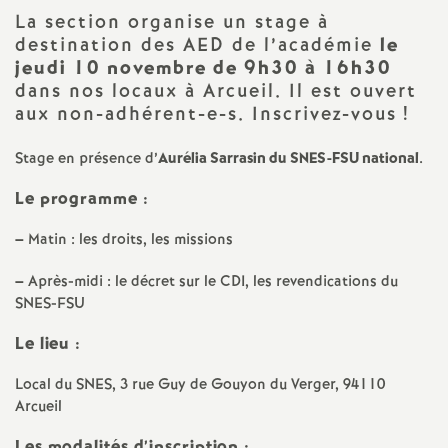
La section organise un stage à
a
destination des AED de l’académie
le
jeudi 10 novembre de 9h30 à 16h30
t
dans nos locaux à Arcueil. Il est ouvert
aux non-adhérent-e-s. Inscrivez-vous
!
i
Stage en présence d’
Aurélia Sarrasin du SNES-FSU national
.
o
Le programme :
n
–
Matin : les droits, les missions
–
Après-midi : le décret sur le CDI, les revendications du
a
SNES-FSU
l
Le lieu :
Local du SNES, 3 rue Guy de Gouyon du Verger, 94110
d
Arcueil
Les modalités d’inscription :