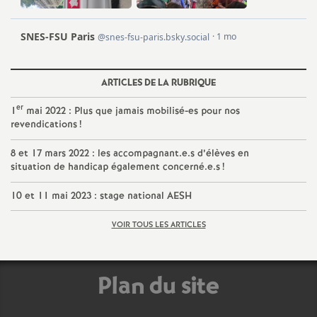
e
c
o
ARTICLES DE LA RUBRIQUE
er
1
mai 2022 : Plus que jamais mobilisé-es pour nos
n
revendications
!
d
8 et 17 mars 2022 : les accompagnant.e.s d’élèves en
situation de handicap également concerné.e.s
!
d
10 et 11 mai 2023 : stage national AESH
e
VOIR TOUS LES ARTICLES
g
Plan du site
r