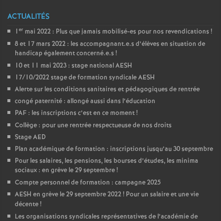
é
ACTUALITÉS
er
1
mai 2022 : Plus que jamais mobilisé-es pour nos revendications
!
O
8 et 17 mars 2022 : les accompagnant.e.s d’élèves en situation de
handicap également concerné.e.s
!
r
10 et 11 mai 2023 : stage national AESH
17/10/2022 stage de formation syndicale AESH
l
Alerte sur les conditions sanitaires et pédagogiques de rentrée
congé paternité : allongé aussi dans l’éducation
é
PAF : les inscriptions c’est en ce moment
!
Collège : pour une rentrée respectueuse de nos droits
a
Stage AED
Plan académique de formation : inscriptions jusqu’au 30 septembre
Pour les salaires, les pensions, les bourses d’études, les minima
n
sociaux : en grève le 29 septembre
!
Compte personnel de formation : campagne 2025
s
AESH en grève le 29 septembre 2022
! Pour un salaire et une vie
décente
!
T
Les organisations syndicales représentatives de l’académie de