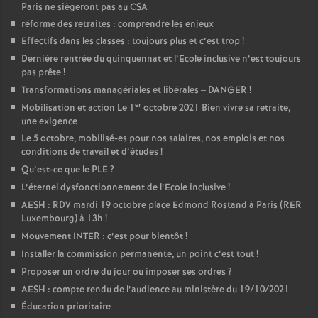
Paris ne siègeront pas au CSA
o
réforme des retraites : comprendre les enjeux
Effectifs dans les classes : toujours plus et c’est trop
!
u
Dernière rentrée du quinquennat et l’Ecole inclusive n’est toujours
pas prête
!
Transformations managériales et libérales = DANGER
!
r
er
Mobilisation et action Le 1
octobre 2021 Bien vivre sa retraite,
une exigence
s
Le 5 octobre, mobilisé-es pour nos salaires, nos emplois et nos
conditions de travail et d’études
!
Qu’est-ce que le PLE
?
L’éternel dysfonctionnement de l’Ecole inclusive
!
AESH : RDV mardi 19 octobre place Edmond Rostand à Paris (RER
Luxembourg) à 13h
!
Mouvement INTER : c’est pour bientôt
!
Installer la commission permanente, un point c’est tout
!
Proposer un ordre du jour ou imposer ses ordres
?
AESH : compte rendu de l’audience au ministère du 19/10/2021
Éducation prioritaire