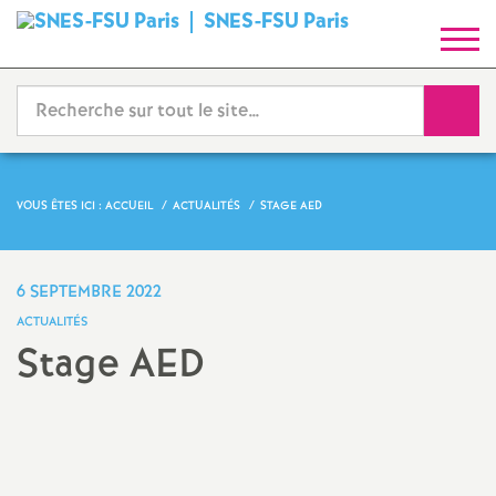
SNES-FSU Paris
S
y
Reche
n
d
VOUS ÊTES ICI :
ACCUEIL
ACTUALITÉS
STAGE AED
i
6 SEPTEMBRE 2022
c
ACTUALITÉS
Stage AED
a
Imprimer
t
l'article
N