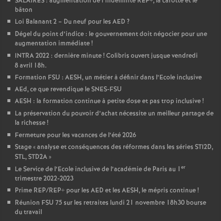
SALAIRES : augmentation de l’indemnité REP+, la carotte et le
bâton
Loi Balanant 2 – Du neuf pour les AED
?
Dégel du point d’indice : le gouvernement doit négocier pour une
augmentation immédiate
!
INTRA 2022 : dernière minute
! Colibris ouvert jusque vendredi
8 avril 18h.
Formation FSU : AESH, un métier à définir dans l’Ecole inclusive
AEd, ce que revendique le SNES-FSU
AESH : la formation continue à petite dose et pas trop inclusive
!
La préservation du pouvoir d’achat nécessite un meilleur partage de
la richesse
!
Fermeture pour les vacances de l’été 2026
Stage «
analyse et conséquences des réformes dans les séries STI2D,
STL, STD2A
»
er
Le Service de l’Ecole inclusive de l’académie de Paris au 1
trimestre 2022-2023
Prime REP/REP+ pour les AED et les AESH, le mépris continue
!
Réunion FSU 75 sur les retraites lundi 21 novembre 18h30 bourse
du travail