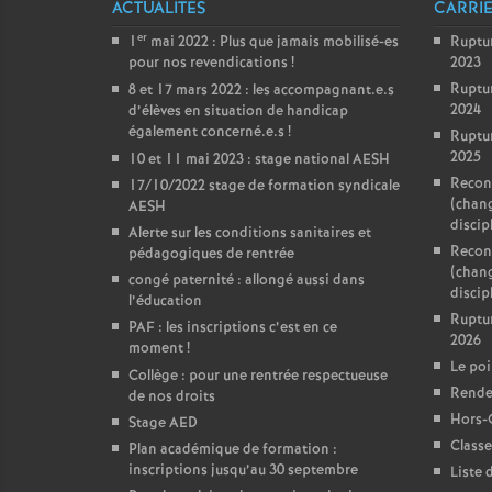
ACTUALITÉS
CARRI
er
1
mai 2022 : Plus que jamais mobilisé-es
Ruptu
pour nos revendications
!
2023
Ruptu
8 et 17 mars 2022 : les accompagnant.e.s
2024
d’élèves en situation de handicap
également concerné.e.s
!
Ruptu
2025
10 et 11 mai 2023 : stage national AESH
Reconv
17/10/2022 stage de formation syndicale
(chan
AESH
discip
Alerte sur les conditions sanitaires et
Reconv
pédagogiques de rentrée
(chan
congé paternité : allongé aussi dans
discipl
l’éducation
Ruptu
PAF : les inscriptions c’est en ce
2026
moment
!
Le poi
Collège : pour une rentrée respectueuse
Rendez
de nos droits
Hors-
Stage AED
Classe
Plan académique de formation :
inscriptions jusqu’au 30 septembre
Liste 