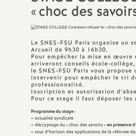
Classe exceptionnelle
PSYEN
«
choc des savoir
Lycée
Liste d’aptitude
AED
BTS
Formation : congés, compte
AESH
CPGE
personnel de formation,...
Le SNES-FSU Paris organise un st
Arcueil de 9h30 à 16h30.
Non titulaires
Temps partiel,
Pour empêcher la mise en œuvre 
disponibilités,...
arriveront conseils école-collège
CFC Greta
le SNES-FSU Paris vous propose 
Préparer mon départ en
intervenir pour empêcher le tri d
TZR
retraite
professionnalité.
Inscription et autorisation d’ab
Stagiaires
Pour ce stage il faut déposer les 
Action sociale
Programme du stage :
–
actualité syndicale
Santé et sécurité
–
décryptage du «
choc des savoirs
»
en présence d
–
tour d’horizon des applications de la réforme dan