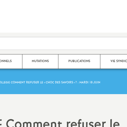
SONNELS
MUTATIONS
PUBLICATIONS
VIE SYNDI
OLLEGE COMMENT REFUSER LE «
CHOC DES SAVOIRS
»
? : MARDI 18 JUIN
Mouvement Inter
Nos publications 2025 - 2026
Qui fait quoi au S
Mouvement Intra
Archives 2024-2025
Espace adhérent
Affectation TZR
Archives 2023-2024
Dans les établiss
Comment refuser le