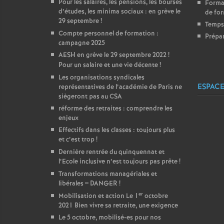
Pour les salaires, les pensions, les bourses
Format
d’études, les minima sociaux : en grève le
de for
29 septembre
!
Temps 
Compte personnel de formation :
Prépar
campagne 2025
AESH en grève le 29 septembre 2022
!
Pour un salaire et une vie décente
!
Les organisations syndicales
ESPACE
représentatives de l’académie de Paris ne
siègeront pas au CSA
réforme des retraites : comprendre les
enjeux
Effectifs dans les classes : toujours plus
et c’est trop
!
Dernière rentrée du quinquennat et
l’Ecole inclusive n’est toujours pas prête
!
Transformations managériales et
libérales = DANGER
!
er
Mobilisation et action Le 1
octobre
2021 Bien vivre sa retraite, une exigence
Le 5 octobre, mobilisé-es pour nos