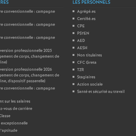
ÈRES
LES PERSONNELS
re conventionnelle : campagne
Agrégé.es
Certifié.es
re conventionnelle : campagne
CPE
PSYEN
re conventionnelle : campagne
AED
AESH
ersion professionnelle 2025
Non titulaires
gement de corps, changement de
line)
CFC Greta
ersion professionnelle 2026
TZR
gement de corps, changement de
Stagiaires
ine, dispositif passerelle)
Action sociale
re conventionnelle : campagne
Santé et sécurité au travail
nt sur les salaires
-vous de carrière
Classe
 exceptionnelle
d’aptitude