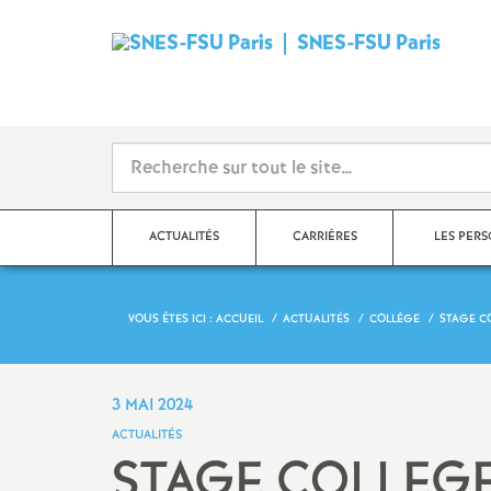
SNES-FSU Paris
ACTUALITÉS
CARRIÈRES
LES PER
VOUS ÊTES ICI :
ACCUEIL
ACTUALITÉS
COLLÈGE
STAGE C
Communiqués de presse,
Le point sur les salaires
Agrégé.es
actions
Rendez-vous de carrière
Certifié.es
3 MAI 2024
Dans les établissements
ACTUALITÉS
Hors-Classe
CPE
STAGE COLLEGE 
Collège