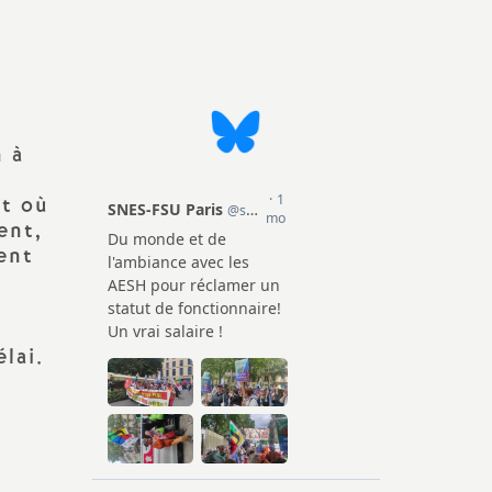
ission
cadémique
n à
t où
ent,
ent
e la FSU
2
lai.