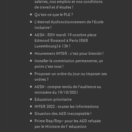
salaires, nos emplois et nos conditions
de travail et d’études
!
Qu’est-ce que le PLE
?
L’éternel dysfonctionnement de l’Ecole
inclusive
!
AESH : RDV mardi 19 octobre place
Edmond Rostand à Paris (RER
Luxembourg) à 13h
!
Mouvement INTER : c’est pour bientôt
!
Installer la commission permanente, un
point c’est tout
!
Proposer un ordre du jour ou imposer ses
ordres
?
AESH : compte rendu de l’audience au
ministère du 19/10/2021
Éducation prioritaire
INTER 2022 : toutes les informations
Situation des AED inacceptable
!
Prime Rep/Rep+ pour les AED refusée
par le Ministre de l’ éducation