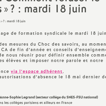
Archives 2022 2023
s
»
? : mardi 18 juin
Outils pour les S1
Archives 2021 2022
Congrès et Comm
Administrative A
(CAA)
Archives 2020 2021
age de formation syndicale le mardi 18 jui
Stages syndicaux
des mesures du Choc des savoirs, au momen
S1 Retraités
, CA de fin d’année et conseils d’enseignem
de nous réunir pour définir ensemble comm
Sites du Snes et d
es élèves et imposer notre parole et notre
sence
via l’espace adhérent
.
Élections Pro 202
autorisations d’absence le 18 mai dernier dé
 au travail
’Anne-Sophie Legrand (secteur collège du SNES-FSU national)
s les collèges parisiens et ailleurs en France