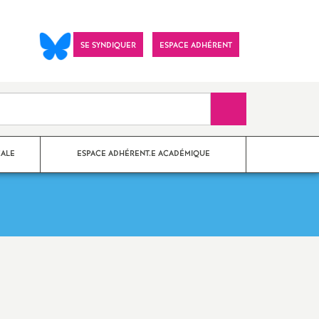
SE SYNDIQUER
ESPACE ADHÉRENT
Recherche sur le 
CALE
ESPACE ADHÉRENT.E ACADÉMIQUE
nes Paris
?
Imprimer
ements
l'article