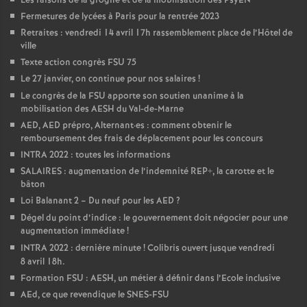
Les raisons de la grogne et de la mobilisation des PsyEN
Fermetures de lycées à Paris pour la rentrée 2023
Retraites : vendredi 14 avril 17h rassemblement place de l’Hôtel de
ville
Texte action congrès FSU 75
Le 27 janvier, on continue pour nos salaires
!
Le congrès de la FSU apporte son soutien unanime à la
mobilisation des AESH du Val-de-Marne
AED, AED prépro, Alternant
·
es : comment obtenir le
remboursement des frais de déplacement pour les concours
INTRA 2022 : toutes les informations
SALAIRES : augmentation de l’indemnité REP+, la carotte et le
bâton
Loi Balanant 2 – Du neuf pour les AED
?
Dégel du point d’indice : le gouvernement doit négocier pour une
augmentation immédiate
!
INTRA 2022 : dernière minute
! Colibris ouvert jusque vendredi
8 avril 18h.
Formation FSU : AESH, un métier à définir dans l’Ecole inclusive
AEd, ce que revendique le SNES-FSU