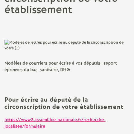
établissement
a
Imprimer
t
l'article
i
o
Modèles de courriers pour écrire à vos députés : report
n
épreuves du bac, sanitaire, DHG
a
Pour écrire au député de la
l
circonscription de votre établissement
d
https://www2.assemblee-nationale.fr/recherche-
localisee/formulaire