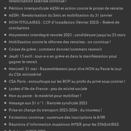
revalorisation salariale continue
!
Pétition intersyndicale AESH et action contre le projet de retraite
AESH : Revalorisation du Smic et mobilisation du 31 janvier
NON-TITULAIRES : CCP d’installation (février 2023) – Relevé de
conclusions
Mouvement interdegré rentrée 2023 : candidature jusqu’au 23 mars
Mobilisation contre la réforme des retraites : on continue
!
Caisse de grève : comment donner/comment recevoir
Jeudi 13 avril : tout-e-s en grève et dans la manifestation pour
gagner le retrait
Mercredi 31 mai : Rassemblement pour dire NON au Pacte le jour
du CSA ministériel
CSA Paris : entourloupe sur les BOP au profit du privé sous contrat
!
Lycées d’Ile-de-France : peu de mixité sociale
Non au pacte : le matériel pour mobiliser
!
Message aux S1 n°1 : Rentrée syndicale 2023
Prise en charge du transport 2023-2024 : du nouveau
!
Formation continue : ouverture des inscriptions le 8/09
Réunions d’information mutations INTER pour les STAGIAIRES