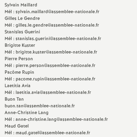
e
Sylvain Maillard
Mél : sylvain.maillard@assemblee-nationale.fr
s
Gilles Le Gendre
Mél : gilles.le.gendre@assemblee-nationale.fr
E
Stanislas Guerini
Mél : stanislas.guerini@assemblee-nationale.fr
n
Brigitte Kuster
Mél : brigitte.kuster@assemblee-nationale.fr
Pierre Person
s
Mél : pierre.person@assemblee-nationale.fr
Pacôme Rupin
e
Mél : pacome.rupin@assemblee-nationale.fr
Laetitia Avia
i
Mél : laetitia.avia@assemblee-nationale.fr
Buon Tan
g
buon.tan@assemblee-nationale.fr
Anne-Christine Lang
Mél : anne-christine.lang@assemblee-nationale.fr
n
Maud Gatel
Mél : maud.gatel@assemblee-nationale.fr