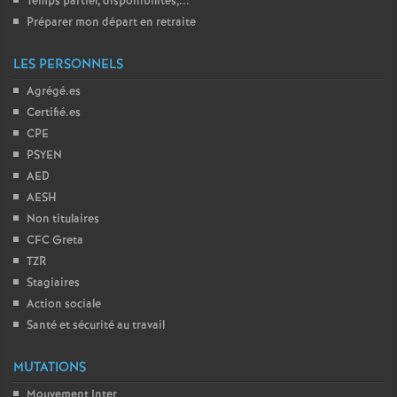
Temps partiel, disponibilités,...
Préparer mon départ en retraite
LES PERSONNELS
Agrégé.es
Certifié.es
CPE
PSYEN
AED
AESH
Non titulaires
CFC Greta
TZR
Stagiaires
Action sociale
Santé et sécurité au travail
MUTATIONS
Mouvement Inter