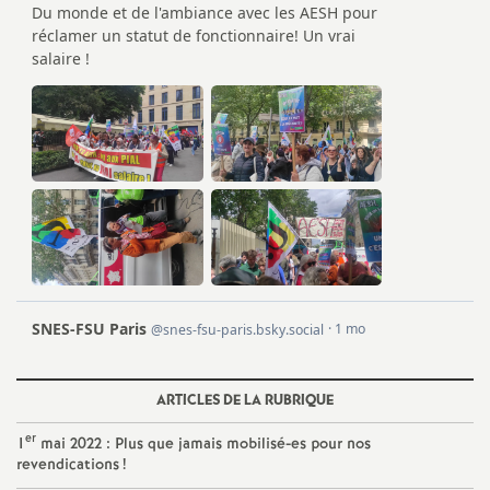
e
c
o
n
d
d
e
ARTICLES DE LA RUBRIQUE
g
er
1
mai 2022 : Plus que jamais mobilisé-es pour nos
r
revendications
!