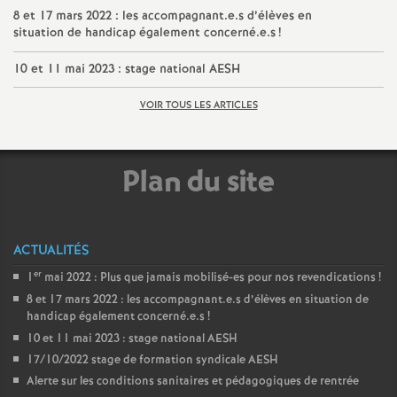
8 et 17 mars 2022 : les accompagnant.e.s d’élèves en
é
situation de handicap également concerné.e.s
!
O
10 et 11 mai 2023 : stage national AESH
VOIR TOUS LES ARTICLES
r
l
Plan du site
é
a
ACTUALITÉS
er
1
mai 2022 : Plus que jamais mobilisé-es pour nos revendications
!
n
8 et 17 mars 2022 : les accompagnant.e.s d’élèves en situation de
handicap également concerné.e.s
!
s
10 et 11 mai 2023 : stage national AESH
17/10/2022 stage de formation syndicale AESH
T
Alerte sur les conditions sanitaires et pédagogiques de rentrée