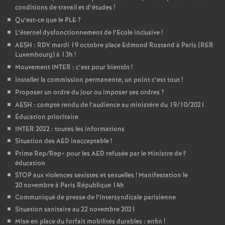
conditions de travail et d’études
!
Qu’est-ce que le PLE
?
L’éternel dysfonctionnement de l’Ecole inclusive
!
AESH : RDV mardi 19 octobre place Edmond Rostand à Paris (RER
Luxembourg) à 13h
!
Mouvement INTER : c’est pour bientôt
!
Installer la commission permanente, un point c’est tout
!
Proposer un ordre du jour ou imposer ses ordres
?
AESH : compte rendu de l’audience au ministère du 19/10/2021
Éducation prioritaire
INTER 2022 : toutes les informations
Situation des AED inacceptable
!
Prime Rep/Rep+ pour les AED refusée par le Ministre de l’
éducation
STOP aux violences sexistes et sexuelles
! Manifestation le
20 novembre à Paris République 14h
Communiqué de presse de l’intersyndicale parisienne
Situation sanitaire au 22 novembre 2021
Mise en place du forfait mobilités durables : enfin
!