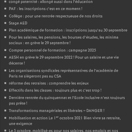
congé paternité : allongé aussi dans l’éducation
PAF : les inscriptions c’est en ce moment
!
o
Collège : pour une rentrée respectueuse de nos droits
Stage AED
u
Plan académique de formation : inscriptions jusqu’au 30 septembre
Pour les salaires, les pensions, les bourses d’études, les minima
r
sociaux : en grève le 29 septembre
!
Compte personnel de formation : campagne 2025
s
AESH en grève le 29 septembre 2022
! Pour un salaire et une vie
décente
!
Les organisations syndicales représentatives de l’académie de
Paris ne siègeront pas au CSA
réforme des retraites : comprendre les enjeux
Effectifs dans les classes : toujours plus et c’est trop
!
Dernière rentrée du quinquennat et l’Ecole inclusive n’est toujours
pas prête
!
Transformations managériales et libérales = DANGER
!
er
Mobilisation et action Le 1
octobre 2021 Bien vivre sa retraite,
une exigence
Le 5 octobre, mobilisé-es pour nos salaires, nos emplois et nos