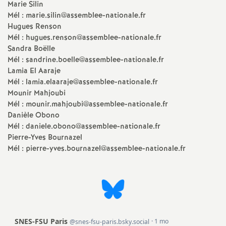
e
Marie Silin
Mél : marie.silin@assemblee-nationale.fr
m
Hugues Renson
Mél : hugues.renson@assemblee-nationale.fr
Sandra Boëlle
e
Mél : sandrine.boelle@assemblee-nationale.fr
Lamia El Aaraje
n
Mél : lamia.elaaraje@assemblee-nationale.fr
Mounir Mahjoubi
t
Mél : mounir.mahjoubi@assemblee-nationale.fr
Danièle Obono
Mél : daniele.obono@assemblee-nationale.fr
s
Pierre-Yves Bournazel
Mél : pierre-yves.bournazel@assemblee-nationale.fr
d
e
S