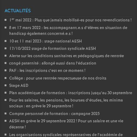
e
ACTUALITÉS
m
er
1
mai 2022 : Plus que jamais mobilisé-es pour nos revendications
!
8 et 17 mars 2022 : les accompagnant.e.s d’élèves en situation de
e
handicap également concerné.e.s
!
10 et 11 mai 2023 : stage national AESH
n
17/10/2022 stage de formation syndicale AESH
Alerte sur les conditions sanitaires et pédagogiques de rentrée
t
congé paternité : allongé aussi dans l’éducation
PAF : les inscriptions c’est en ce moment
!
s
Collège : pour une rentrée respectueuse de nos droits
Stage AED
Plan académique de formation : inscriptions jusqu’au 30 septembre
d
Pour les salaires, les pensions, les bourses d’études, les minima
sociaux : en grève le 29 septembre
!
e
Compte personnel de formation : campagne 2025
AESH en grève le 29 septembre 2022
! Pour un salaire et une vie
S
décente
!
Les organisations syndicales représentatives de l’académie de