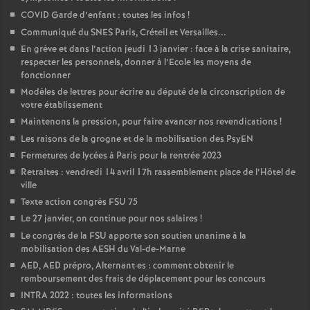
COVID Garde d’enfant : toutes les infos
!
o
Communiqué du SNES Paris, Créteil et Versailles...
En grève et dans l’action jeudi 13 janvier : face à la crise sanitaire,
u
respecter les personnels, donner à l’Ecole les moyens de
fonctionner
Modèles de lettres pour écrire au député de la circonscription de
r
votre établissement
Maintenons la pression, pour faire avancer nos revendications
!
s
Les raisons de la grogne et de la mobilisation des PsyEN
Fermetures de lycées à Paris pour la rentrée 2023
Retraites : vendredi 14 avril 17h rassemblement place de l’Hôtel de
ville
Texte action congrès FSU 75
Le 27 janvier, on continue pour nos salaires
!
Le congrès de la FSU apporte son soutien unanime à la
mobilisation des AESH du Val-de-Marne
AED, AED prépro, Alternant
·
es : comment obtenir le
remboursement des frais de déplacement pour les concours
INTRA 2022 : toutes les informations