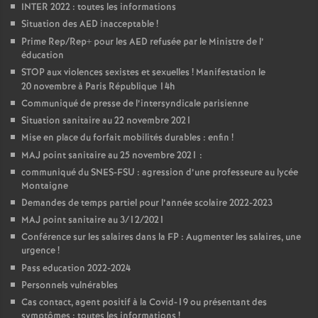
INTER 2022 : toutes les informations
é
Situation des AED inacceptable
!
Prime Rep/Rep+ pour les AED refusée par le Ministre de l’
O
éducation
STOP aux violences sexistes et sexuelles
! Manifestation le
20 novembre à Paris République 14h
r
Communiqué de presse de l’intersyndicale parisienne
Situation sanitaire au 22 novembre 2021
l
Mise en place du forfait mobilités durables : enfin
!
MAJ point sanitaire au 25 novembre 2021 :
é
communiqué du SNES-FSU : agression d’une professeure au lycée
Montaigne
a
Demandes de temps partiel pour l’année scolaire 2022-2023
MAJ point sanitaire au 3/12/2021
n
Conférence sur les salaires dans la FP : Augmenter les salaires, une
urgence
!
s
Pass education 2022-2024
Personnels vulnérables
Cas contact, agent positif à la Covid-19 ou présentant des
T
symptômes : toutes les informations
!