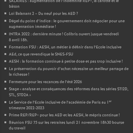
SALAIRES : augmentation de l’indemnité REP+, la carotte et le
bâton
Loi Balanant 2 – Du neuf pour les AED
?
Dégel du point d’indice : le gouvernement doit négocier pour une
augmentation immédiate
!
INTRA 2022 : dernière minute
! Colibris ouvert jusque vendredi
8 avril 18h.
Formation FSU : AESH, un métier à définir dans l’Ecole inclusive
AEd, ce que revendique le SNES-FSU
AESH : la formation continue à petite dose et pas trop inclusive
!
La préservation du pouvoir d’achat nécessite un meilleur partage de
la richesse
!
Fermeture pour les vacances de l’été 2026
Stage «
analyse et conséquences des réformes dans les séries STI2D,
STL, STD2A
»
er
Le Service de l’Ecole inclusive de l’académie de Paris au 1
trimestre 2022-2023
Prime REP/REP+ pour les AED et les AESH, le mépris continue
!
Réunion FSU 75 sur les retraites lundi 21 novembre 18h30 bourse
du travail