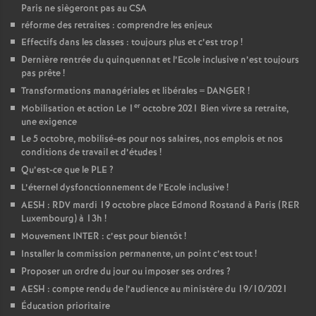
e
Paris ne siègeront pas au CSA
réforme des retraites : comprendre les enjeux
Effectifs dans les classes : toujours plus et c’est trop
c
!
Dernière rentrée du quinquennat et l’Ecole inclusive n’est toujours
pas prête
!
o
Transformations managériales et libérales = DANGER
!
er
Mobilisation et action Le 1
octobre 2021 Bien vivre sa retraite,
n
une exigence
Le 5 octobre, mobilisé-es pour nos salaires, nos emplois et nos
d
conditions de travail et d’études
!
Qu’est-ce que le PLE
?
d
L’éternel dysfonctionnement de l’Ecole inclusive
!
AESH : RDV mardi 19 octobre place Edmond Rostand à Paris (RER
Luxembourg) à 13h
!
e
Mouvement INTER : c’est pour bientôt
!
Installer la commission permanente, un point c’est tout
!
g
Proposer un ordre du jour ou imposer ses ordres
?
AESH : compte rendu de l’audience au ministère du 19/10/2021
r
Éducation prioritaire