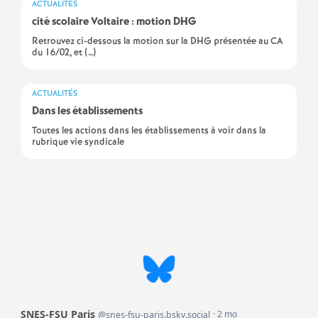
ACTUALITÉS
a
cité scolaire Voltaire : motion DHG
Retrouvez ci-dessous la motion sur la DHG présentée au CA
du 16/02, et (…)
t
i
ACTUALITÉS
Dans les établissements
o
Toutes les actions dans les établissements à voir dans la
rubrique vie syndicale
n
a
Imprimer
l'article
l
d