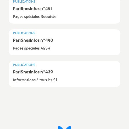
e
PUBLICATIONS
PariSnesInfos n°441
m
Pages spéciales Retraités
e
PUBLICATIONS
PariSnesInfos n°440
n
Pages spéciales AESH
t
PUBLICATIONS
PariSnesInfos n°439
s
Informations à tous les S1
d
e
Imprimer
l'article
S