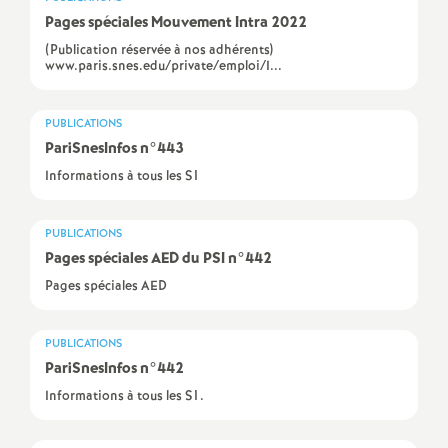
e
Pages spéciales Mouvement Intra 2022
s
(Publication réservée à nos adhérents)
www.paris.snes.edu/private/emploi/I...
E
PUBLICATIONS
n
PariSnesInfos n°443
Informations à tous les S1
s
PUBLICATIONS
e
Pages spéciales AED du PSI n°442
Pages spéciales AED
i
g
PUBLICATIONS
PariSnesInfos n°442
n
Informations à tous les S1.