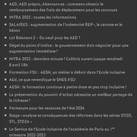
AED, AED prépro, Alternant
·
es : comment obtenir le
remboursement des frais de déplacement pour les concours
INTRA 2022 : toutes les informations
SALAIRES : augmentation de l’indemnité REP+, la carotte et le
bâton
Loi Balanant 2 – Du neuf pour les AED
?
Dégel du point d’indice : le gouvernement doit négocier pour une
augmentation immédiate
!
INTRA 2022 : dernière minute
! Colibris ouvert jusque vendredi
8 avril 18h.
Formation FSU : AESH, un métier à définir dans l’Ecole inclusive
AEd, ce que revendique le SNES-FSU
AESH : la formation continue à petite dose et pas trop inclusive
!
La préservation du pouvoir d’achat nécessite un meilleur partage de
la richesse
!
Fermeture pour les vacances de l’été 2026
Stage «
analyse et conséquences des réformes dans les séries STI2D,
STL, STD2A
»
er
Le Service de l’Ecole inclusive de l’académie de Paris au 1
trimestre 2022-2023