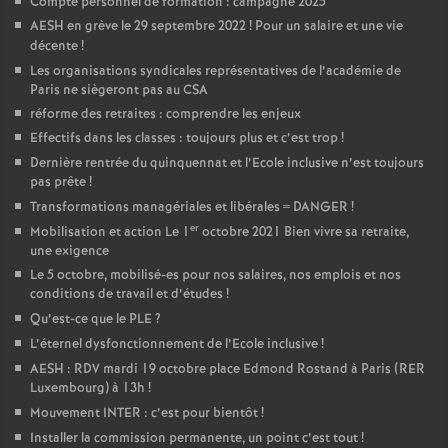
Compte personnel de formation : campagne 2025
AESH en grève le 29 septembre 2022
! Pour un salaire et une vie
o
décente
!
Les organisations syndicales représentatives de l’académie de
u
Paris ne siègeront pas au CSA
réforme des retraites : comprendre les enjeux
r
Effectifs dans les classes : toujours plus et c’est trop
!
Dernière rentrée du quinquennat et l’Ecole inclusive n’est toujours
pas prête
!
s
Transformations managériales et libérales = DANGER
!
er
Mobilisation et action Le 1
octobre 2021 Bien vivre sa retraite,
une exigence
Le 5 octobre, mobilisé-es pour nos salaires, nos emplois et nos
conditions de travail et d’études
!
Qu’est-ce que le PLE
?
L’éternel dysfonctionnement de l’Ecole inclusive
!
AESH : RDV mardi 19 octobre place Edmond Rostand à Paris (RER
Luxembourg) à 13h
!
Mouvement INTER : c’est pour bientôt
!
Installer la commission permanente, un point c’est tout
!