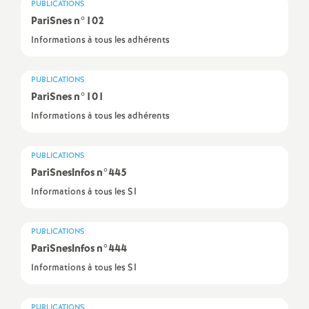
PUBLICATIONS
a
PariSnes n°102
Informations à tous les adhérents
t
PUBLICATIONS
i
PariSnes n°101
Informations à tous les adhérents
o
PUBLICATIONS
n
PariSnesInfos n°445
Informations à tous les S1
a
l
PUBLICATIONS
PariSnesInfos n°444
d
Informations à tous les S1
PUBLICATIONS