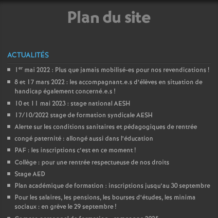
é
Plan du site
O
ACTUALITÉS
r
er
1
mai 2022 : Plus que jamais mobilisé-es pour nos revendications
!
8 et 17 mars 2022 : les accompagnant.e.s d’élèves en situation de
l
handicap également concerné.e.s
!
10 et 11 mai 2023 : stage national AESH
é
17/10/2022 stage de formation syndicale AESH
Alerte sur les conditions sanitaires et pédagogiques de rentrée
a
congé paternité : allongé aussi dans l’éducation
PAF : les inscriptions c’est en ce moment
!
n
Collège : pour une rentrée respectueuse de nos droits
Stage AED
s
Plan académique de formation : inscriptions jusqu’au 30 septembre
Pour les salaires, les pensions, les bourses d’études, les minima
sociaux : en grève le 29 septembre
!
T