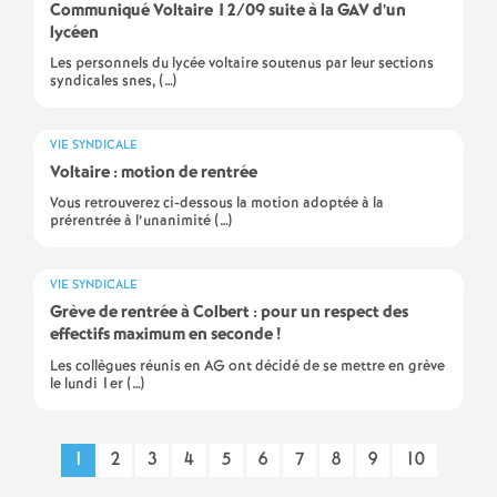
Communiqué Voltaire 12/09 suite à la GAV d’un
é
lycéen
Les personnels du lycée voltaire soutenus par leur sections
O
syndicales snes, (…)
r
VIE SYNDICALE
Voltaire : motion de rentrée
l
Vous retrouverez ci-dessous la motion adoptée à la
prérentrée à l’unanimité (…)
é
VIE SYNDICALE
a
Grève de rentrée à Colbert : pour un respect des
effectifs maximum en seconde
!
n
Les collègues réunis en AG ont décidé de se mettre en grève
le lundi 1er (…)
s
1
2
3
4
5
6
7
8
9
10
T