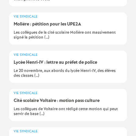
e
VIE SYNDICALE
c
Molière : pétition pour les UPE2A
Les collègues de la cité scolaire Molière ont massivement
o
signé la pétition (…)
n
VIE SYNDICALE
Lycée Henri-IV : lettre au préfet de police
d
Le 20 novembre, aux abords du lycée Henri-IV, des élèves
des classes (…)
d
VIE SYNDICALE
e
Cité scolaire Voltaire : motion pass culture
Les collègues de Voltaire ont rédigé cette motion qui peut
g
servir de base (…)
r
VIE SYNDICALE