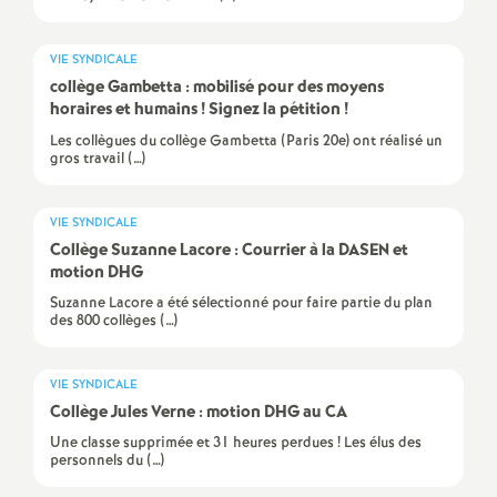
e
s
VIE SYNDICALE
collège Gambetta : mobilisé pour des moyens
E
horaires et humains
! Signez la pétition
!
Les collègues du collège Gambetta (Paris 20e) ont réalisé un
n
gros travail (…)
s
VIE SYNDICALE
Collège Suzanne Lacore : Courrier à la DASEN et
e
motion DHG
Suzanne Lacore a été sélectionné pour faire partie du plan
des 800 collèges (…)
i
g
VIE SYNDICALE
Collège Jules Verne : motion DHG au CA
n
Une classe supprimée et 31 heures perdues ! Les élus des
personnels du (…)