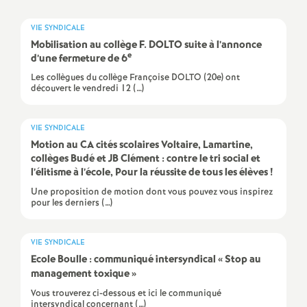
a
VIE SYNDICALE
Mobilisation au collège F. DOLTO suite à l’annonce
t
e
d’une fermeture de 6
Les collègues du collège Françoise DOLTO (20e) ont
découvert le vendredi 12 (…)
i
o
VIE SYNDICALE
Motion au CA cités scolaires Voltaire, Lamartine,
collèges Budé et JB Clément : contre le tri social et
n
l’élitisme à l’école, Pour la réussite de tous les élèves
!
Une proposition de motion dont vous pouvez vous inspirez
a
pour les derniers (…)
l
VIE SYNDICALE
Ecole Boulle : communiqué intersyndical «
Stop au
d
management toxique
»
Vous trouverez ci-dessous et ici le communiqué
intersyndical concernant (…)