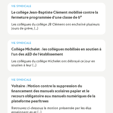
e
VIE SYNDICALE
Le collège Jean-Baptiste Clément mobilisé contre la
m
e
fermeture programmée d’une classe de 6
Les collègues du collège JB Clément ont enchaîné plusieurs
e
jours de grève, (…)
n
VIE SYNDICALE
Collège Michelet : les collègues mobilisés en soutien à
t
l’un des AED de l’établissement
Les collègues du collège Michelet ont débrayé ce jour en
s
soutien à leur (…)
d
VIE SYNDICALE
Voltaire : Motion contre la suppression du
e
financement des manuels scolaires papier et le
recours obligatoire aux manuels numériques de la
plateforme pearltrees
S
Retrouvez ci-dessous la motion présentée par les élus
enseignant.es et (…)