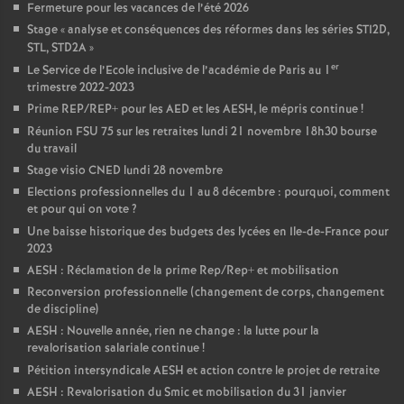
Fermeture pour les vacances de l’été 2026
Stage «
analyse et conséquences des réformes dans les séries STI2D,
STL, STD2A
»
er
Le Service de l’Ecole inclusive de l’académie de Paris au 1
trimestre 2022-2023
Prime REP/REP+ pour les AED et les AESH, le mépris continue
!
Réunion FSU 75 sur les retraites lundi 21 novembre 18h30 bourse
du travail
Stage visio CNED lundi 28 novembre
Elections professionnelles du 1 au 8 décembre : pourquoi, comment
et pour qui on vote
?
Une baisse historique des budgets des lycées en Ile-de-France pour
2023
AESH : Réclamation de la prime Rep/Rep+ et mobilisation
Reconversion professionnelle (changement de corps, changement
de discipline)
AESH : Nouvelle année, rien ne change : la lutte pour la
revalorisation salariale continue
!
Pétition intersyndicale AESH et action contre le projet de retraite
AESH : Revalorisation du Smic et mobilisation du 31 janvier