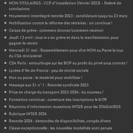
NON-TITULAIRES : CCP d’installation (février 2023) – Relevé de
conclusions
Mouvement interdegré rentrée 2023 : candidature jusqu’au 23 mars
Mobilisation contre la réforme des retraites : on continue
!
Caisse de grève : comment donner/comment recevoir
Jeudi 13 avril : tout-e-s en grève et dans la manifestation pour
gagner le retrait
Mercredi 31 mai : Rassemblement pour dire NON au Pacte le jour
du CSA ministériel
CSA Paris : entourloupe sur les BOP au profit du privé sous contrat
!
Lycées d’Ile-de-France : peu de mixité sociale
Non au pacte : le matériel pour mobiliser
!
Message aux S1 n°1 : Rentrée syndicale 2023
Prise en charge du transport 2023-2024 : du nouveau
!
Formation continue : ouverture des inscriptions le 8/09
Réunions d’information mutations INTER pour les STAGIAIRES
Rubrique INTER 2024
Rentrée 2024 : demandes de disponibilités, congés divers
Classe exceptionnelle : les nouvelles modalités sont parues