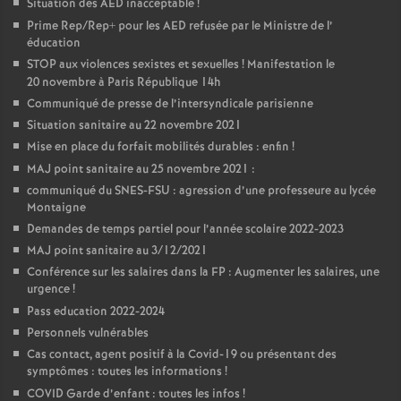
Situation des AED inacceptable
!
Prime Rep/Rep+ pour les AED refusée par le Ministre de l’
o
éducation
STOP aux violences sexistes et sexuelles
! Manifestation le
u
20 novembre à Paris République 14h
Communiqué de presse de l’intersyndicale parisienne
r
Situation sanitaire au 22 novembre 2021
Mise en place du forfait mobilités durables : enfin
!
s
MAJ point sanitaire au 25 novembre 2021 :
communiqué du SNES-FSU : agression d’une professeure au lycée
Montaigne
Demandes de temps partiel pour l’année scolaire 2022-2023
MAJ point sanitaire au 3/12/2021
Conférence sur les salaires dans la FP : Augmenter les salaires, une
urgence
!
Pass education 2022-2024
Personnels vulnérables
Cas contact, agent positif à la Covid-19 ou présentant des
symptômes : toutes les informations
!
COVID Garde d’enfant : toutes les infos
!