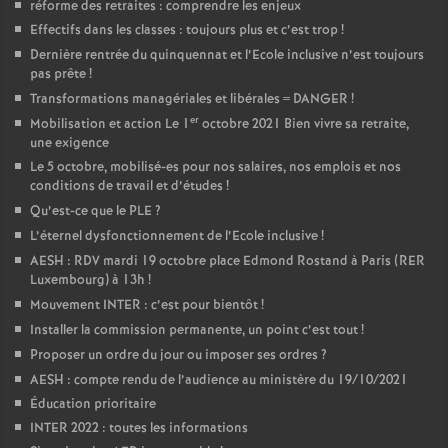
réforme des retraites : comprendre les enjeux
é
Effectifs dans les classes : toujours plus et c’est trop
!
Dernière rentrée du quinquennat et l’Ecole inclusive n’est toujours
O
pas prête
!
Transformations managériales et libérales = DANGER
!
er
r
Mobilisation et action Le 1
octobre 2021 Bien vivre sa retraite,
une exigence
Le 5 octobre, mobilisé-es pour nos salaires, nos emplois et nos
l
conditions de travail et d’études
!
Qu’est-ce que le PLE
?
é
L’éternel dysfonctionnement de l’Ecole inclusive
!
AESH : RDV mardi 19 octobre place Edmond Rostand à Paris (RER
a
Luxembourg) à 13h
!
Mouvement INTER : c’est pour bientôt
!
n
Installer la commission permanente, un point c’est tout
!
Proposer un ordre du jour ou imposer ses ordres
?
s
AESH : compte rendu de l’audience au ministère du 19/10/2021
Éducation prioritaire
INTER 2022 : toutes les informations
T