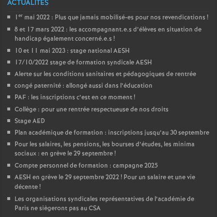
ACTUALITÉS
e
er
1
mai 2022 : Plus que jamais mobilisé-es pour nos revendications
!
c
8 et 17 mars 2022 : les accompagnant.e.s d’élèves en situation de
handicap également concerné.e.s
!
10 et 11 mai 2023 : stage national AESH
o
17/10/2022 stage de formation syndicale AESH
Alerte sur les conditions sanitaires et pédagogiques de rentrée
n
congé paternité : allongé aussi dans l’éducation
PAF : les inscriptions c’est en ce moment
!
d
Collège : pour une rentrée respectueuse de nos droits
Stage AED
d
Plan académique de formation : inscriptions jusqu’au 30 septembre
Pour les salaires, les pensions, les bourses d’études, les minima
e
sociaux : en grève le 29 septembre
!
Compte personnel de formation : campagne 2025
AESH en grève le 29 septembre 2022
! Pour un salaire et une vie
g
décente
!
Les organisations syndicales représentatives de l’académie de
r
Paris ne siègeront pas au CSA