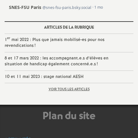
e
m
ARTICLES DE LA RUBRIQUE
e
er
1
mai 2022 : Plus que jamais mobilisé-es pour nos
revendications
!
n
8 et 17 mars 2022 : les accompagnant.e.s d’élèves en
t
situation de handicap également concerné.e.s
!
10 et 11 mai 2023 : stage national AESH
s
VOIR TOUS LES ARTICLES
d
e
Plan du site
S