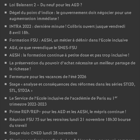
Loi Balanant 2 – Du neuf pour les AED
?
Dégel du point d’indice : le gouvernement doit négocier pour une
augmentation immédiate
!
INTRA 2022 : dernière minute
! Colibris ouvert jusque vendredi
8 avril 18h.
Formation FSU : AESH, un métier à définir dans l’Ecole inclusive
AEd, ce que revendique le SNES-FSU
AESH : la formation continue à petite dose et pas trop inclusive
!
La préservation du pouvoir d’achat nécessite un meilleur partage de
la richesse
!
Fermeture pour les vacances de l’été 2026
Stage «
analyse et conséquences des réformes dans les séries STI2D,
STL, STD2A
»
er
Le Service de l’Ecole inclusive de l’académie de Paris au 1
trimestre 2022-2023
Prime REP/REP+ pour les AED et les AESH, le mépris continue
!
Réunion FSU 75 sur les retraites lundi 21 novembre 18h30 bourse
du travail
Stage visio CNED lundi 28 novembre