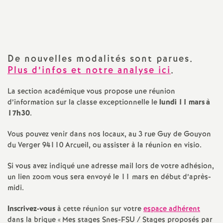
Imprimer
a
l'article
t
De nouvelles modalités sont parues.
i
Plus d’infos et notre analyse ici
.
o
La section académique vous propose une réunion
d’information sur la classe exceptionnelle le
lundi 11 mars à
17h30
.
n
Vous pouvez venir dans nos locaux, au 3 rue Guy de Gouyon
a
du Verger 94110 Arcueil, ou assister à la réunion en visio.
Si vous avez indiqué une adresse mail lors de votre adhésion,
l
un lien zoom vous sera envoyé le 11 mars en début d’après-
midi.
d
Inscrivez-vous
à cette réunion sur votre
espace adhérent
dans la brique «
Mes stages Snes-FSU / Stages proposés par