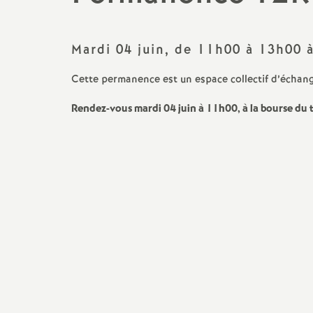
Classe exceptionnelle
PSYEN
Lycée
Liste d’aptitude
AED
Mardi 04 juin, de 11h00 à 13h00 à
BTS
Cette permanence est un espace collectif d’échange
Formation : congés, compte
AESH
CPGE
personnel de formation,...
Rendez-vous mardi 04 juin à 11h00, à la bourse du tr
Non titulaires
Temps partiel,
disponibilités,...
CFC Greta
Préparer mon départ en
TZR
retraite
Stagiaires
Action sociale
Santé et sécurité