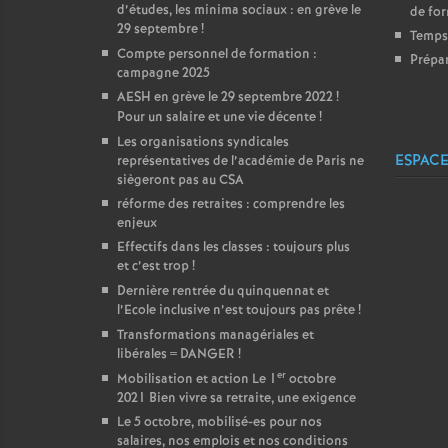
d’études, les minima sociaux : en grève le
de for
29 septembre
!
Temps 
Compte personnel de formation :
Prépar
campagne 2025
AESH en grève le 29 septembre 2022
!
Pour un salaire et une vie décente
!
Les organisations syndicales
ESPACE
représentatives de l’académie de Paris ne
siègeront pas au CSA
réforme des retraites : comprendre les
enjeux
Effectifs dans les classes : toujours plus
et c’est trop
!
Dernière rentrée du quinquennat et
l’Ecole inclusive n’est toujours pas prête
!
Transformations managériales et
libérales = DANGER
!
er
Mobilisation et action Le 1
octobre
2021 Bien vivre sa retraite, une exigence
Le 5 octobre, mobilisé-es pour nos
salaires, nos emplois et nos conditions