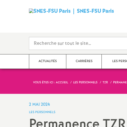
SNES-FSU Paris
ACTUALITÉS
CARRIÈRES
LES PER
VOUS ÊTES ICI :
ACCUEIL
LES PERSONNELS
TZR
PERMANE
Communiqués de presse,
Le point sur les salaires
Agrégé.es
actions
Rendez-vous de carrière
Certifié.es
2 MAI 2024
Dans les établissements
LES PERSONNELS
Hors-Classe
CPE
Permanence TZR
Collège