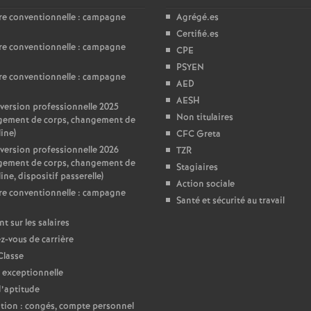
re conventionnelle : campagne
Agrégé.es
Certifié.es
re conventionnelle : campagne
CPE
PSYEN
re conventionnelle : campagne
AED
AESH
ersion professionnelle 2025
Non titulaires
gement de corps, changement de
line)
CFC Greta
ersion professionnelle 2026
TZR
gement de corps, changement de
Stagiaires
ine, dispositif passerelle)
Action sociale
re conventionnelle : campagne
Santé et sécurité au travail
nt sur les salaires
-vous de carrière
Classe
 exceptionnelle
d’aptitude
ion : congés, compte personnel