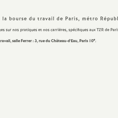
Archives 2022 2023
Outils pour les S1
Archives 2021 2022
Congrès et Comm
 la bourse du travail de Paris, métro Répub
Administrative A
(CAA)
s sur nos pratiques et nos carrières, spécifiques aux TZR de Pari
Archives 2020 2021
Stages syndicaux
e
avail, salle Ferrer : 3, rue du Château-d’Eau, Paris 10
.
S1 Retraités
Sites du Snes et d
Élections Pro 202
 au travail