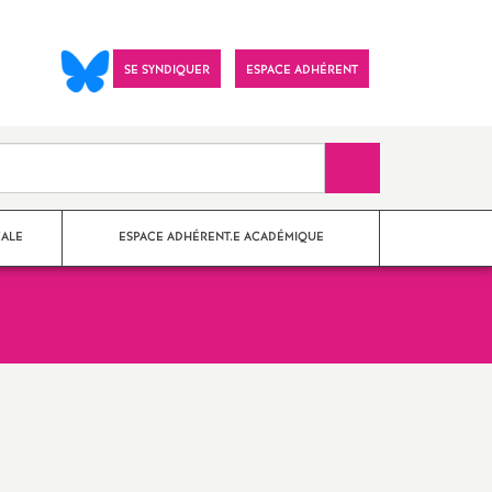
SE SYNDIQUER
ESPACE ADHÉRENT
Recherche sur le 
CALE
ESPACE ADHÉRENT.E ACADÉMIQUE
nes Paris
?
Imprimer
ements
l'article