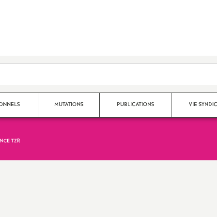
SONNELS
MUTATIONS
PUBLICATIONS
VIE SYNDI
NCE TZR
Mouvement Inter
Nos publications 2025 - 2026
Qui fait quoi au S
Mouvement Intra
Archives 2024-2025
Espace adhérent
Affectation TZR
Archives 2023-2024
Dans les établiss