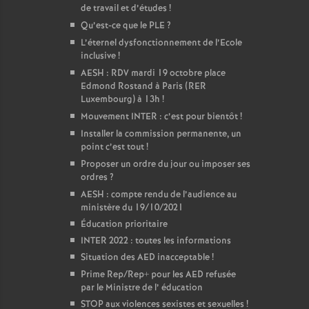
de travail et d’études
!
Qu’est-ce que le PLE
?
L’éternel dysfonctionnement de l’Ecole
inclusive
!
AESH : RDV mardi 19 octobre place
Edmond Rostand à Paris (RER
Luxembourg) à 13h
!
Mouvement INTER : c’est pour bientôt
!
Installer la commission permanente, un
point c’est tout
!
Proposer un ordre du jour ou imposer ses
ordres
?
AESH : compte rendu de l’audience au
ministère du 19/10/2021
Éducation prioritaire
INTER 2022 : toutes les informations
Situation des AED inacceptable
!
Prime Rep/Rep+ pour les AED refusée
par le Ministre de l’ éducation
STOP aux violences sexistes et sexuelles
!