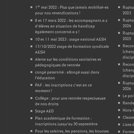
er
1
mai 2022 : Plus que jamais mobilisé-es
Ruptu
pour nos revendications
!
2023
Ruptu
8 et 17 mars 2022 : les accompagnant.e.s
2024
d’élèves en situation de handicap
également concerné.e.s
!
Ruptu
2025
10 et 11 mai 2023 : stage national AESH
Reconv
17/10/2022 stage de formation syndicale
(chan
AESH
discip
Alerte sur les conditions sanitaires et
Reconv
pédagogiques de rentrée
(chan
congé paternité : allongé aussi dans
discipl
l’éducation
Ruptu
PAF : les inscriptions c’est en ce
2026
moment
!
Le poi
Collège : pour une rentrée respectueuse
Rendez
de nos droits
Hors-
Stage AED
Classe
Plan académique de formation :
inscriptions jusqu’au 30 septembre
Liste 
Pour les salaires, les pensions, les bourses
Format