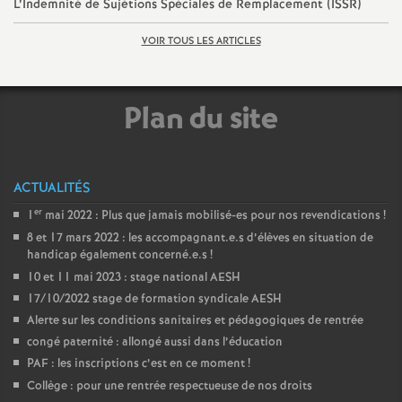
e
L’Indemnité de Sujétions Spéciales de Remplacement (ISSR)
VOIR TOUS LES ARTICLES
m
e
Plan du site
n
t
ACTUALITÉS
er
1
mai 2022 : Plus que jamais mobilisé-es pour nos revendications
!
s
8 et 17 mars 2022 : les accompagnant.e.s d’élèves en situation de
handicap également concerné.e.s
!
d
10 et 11 mai 2023 : stage national AESH
17/10/2022 stage de formation syndicale AESH
e
Alerte sur les conditions sanitaires et pédagogiques de rentrée
congé paternité : allongé aussi dans l’éducation
PAF : les inscriptions c’est en ce moment
!
S
Collège : pour une rentrée respectueuse de nos droits