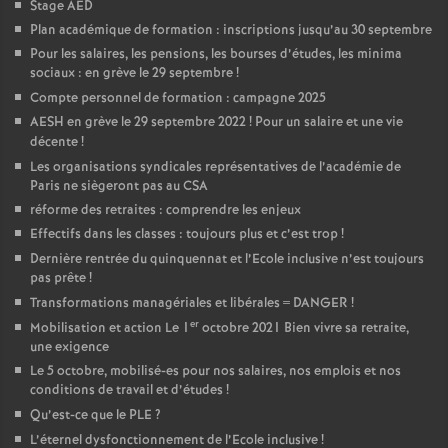
Stage AED
e
Plan académique de formation : inscriptions jusqu’au 30 septembre
Pour les salaires, les pensions, les bourses d’études, les minima
c
sociaux : en grève le 29 septembre
!
Compte personnel de formation : campagne 2025
o
AESH en grève le 29 septembre 2022
! Pour un salaire et une vie
décente
!
n
Les organisations syndicales représentatives de l’académie de
Paris ne siègeront pas au CSA
réforme des retraites : comprendre les enjeux
d
Effectifs dans les classes : toujours plus et c’est trop
!
Dernière rentrée du quinquennat et l’Ecole inclusive n’est toujours
d
pas prête
!
Transformations managériales et libérales = DANGER
!
e
er
Mobilisation et action Le 1
octobre 2021 Bien vivre sa retraite,
une exigence
g
Le 5 octobre, mobilisé-es pour nos salaires, nos emplois et nos
conditions de travail et d’études
!
Qu’est-ce que le PLE
?
r
L’éternel dysfonctionnement de l’Ecole inclusive
!