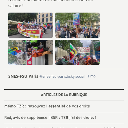
e
s
E
n
s
e
i
ARTICLES DE LA RUBRIQUE
g
mémo TZR : retrouvez l’essentiel de vos droits
n
Rad, avis de suppléance, ISSR : TZR j’ai des droits
!