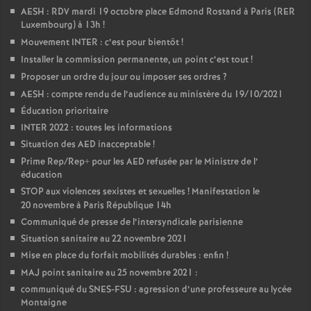
AESH : RDV mardi 19 octobre place Edmond Rostand à Paris (RER
é
Luxembourg) à 13h
!
Mouvement INTER : c’est pour bientôt
!
O
Installer la commission permanente, un point c’est tout
!
Proposer un ordre du jour ou imposer ses ordres
?
r
AESH : compte rendu de l’audience au ministère du 19/10/2021
Éducation prioritaire
l
INTER 2022 : toutes les informations
Situation des AED inacceptable
!
é
Prime Rep/Rep+ pour les AED refusée par le Ministre de l’
éducation
a
STOP aux violences sexistes et sexuelles
! Manifestation le
20 novembre à Paris République 14h
Communiqué de presse de l’intersyndicale parisienne
n
Situation sanitaire au 22 novembre 2021
Mise en place du forfait mobilités durables : enfin
!
s
MAJ point sanitaire au 25 novembre 2021 :
communiqué du SNES-FSU : agression d’une professeure au lycée
T
Montaigne