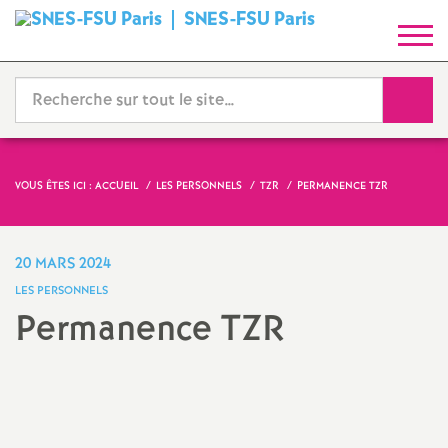
SNES-FSU Paris
S
y
Reche
n
d
VOUS ÊTES ICI :
ACCUEIL
LES PERSONNELS
TZR
PERMANENCE TZR
i
20 MARS 2024
c
LES PERSONNELS
Permanence TZR
a
Imprimer
t
l'article
N