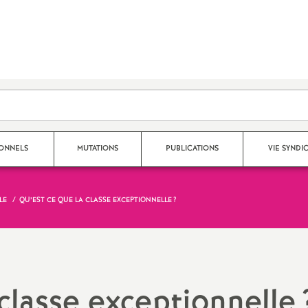
SONNELS
MUTATIONS
PUBLICATIONS
VIE SYNDI
LE
QU’EST CE QUE LA CLASSE EXCEPTIONNELLE
?
Mouvement Inter
Nos publications 2025 - 2026
Qui fait quoi au S
Mouvement Intra
Archives 2024-2025
Espace adhérent
Affectation TZR
Archives 2023-2024
Dans les établiss
 classe exceptionnelle