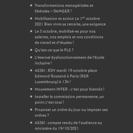
Transformations managériales et
libérales = DANGER
!
er
Mobilisation et action Le 1
octobre
2021 Bien vivre sa retraite, une exigence
Le 5 octobre, mobilisé-es pour nos
salaires, nos emplois et nos conditions
de travail et d’études
!
Qu’est-ce que le PLE
?
L’éternel dysfonctionnement de l’Ecole
inclusive
!
AESH : RDV mardi 19 octobre place
Edmond Rostand à Paris (RER
Luxembourg) à 13h
!
Mouvement INTER : c’est pour bientôt
!
Installer la commission permanente, un
point c’est tout
!
Proposer un ordre du jour ou imposer ses
ordres
?
AESH : compte rendu de l’audience au
ministère du 19/10/2021