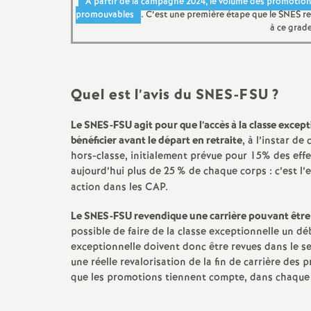
A partir de la campagne 2024, le volume des promotio
promouvables
. C’est une première étape que le SNES re
à ce grade
Quel est l’avis du SNES-FSU
?
Le SNES-FSU agit pour que l’accès à la classe excep
bénéficier avant le départ en retraite
, à l’instar de
hors-classe, initialement prévue pour 15% des eff
aujourd’hui plus de 25
% de chaque corps : c’est l’
action dans les CAP.
Le SNES-FSU revendique une carrière pouvant être
possible de faire de la classe exceptionnelle un dé
exceptionnelle doivent donc être revues dans le s
une réelle revalorisation de la fin de carrière des
que les promotions tiennent compte, dans chaque