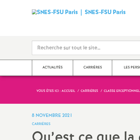
SNES-FSU Paris
ACTUALITÉS
CARRIÈRES
LES PER
VOUS ÊTES ICI :
ACCUEIL
CARRIÈRES
CLASSE EXCEPTIONNEL
Communiqués de presse,
Le point sur les salaires
Agrégé.es
actions
Rendez-vous de carrière
Certifié.es
8 NOVEMBRE 2021
Dans les établissements
CARRIÈRES
Hors-Classe
CPE
Qu’est ce que la
Collège