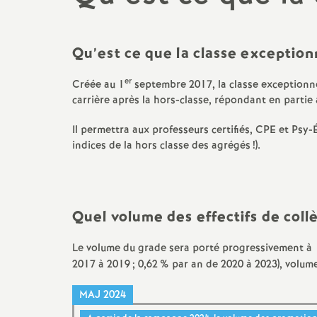
Classe exceptionnelle
PSYEN
Lycée
Liste d’aptitude
AED
Qu’est ce que la classe exception
BTS
Formation : congés, compte
AESH
er
Créée au 1
septembre 2017, la classe exceptionn
CPGE
personnel de formation,...
carrière après la hors-classe, répondant en partie 
Non titulaires
Temps partiel,
Il permettra aux professeurs certifiés, CPE et Psy
disponibilités,...
indices de la hors classe des agrégés
!).
CFC Greta
Préparer mon départ en
TZR
retraite
Quel volume des effectifs de col
Stagiaires
Le volume du grade sera porté progressivement à 
Action sociale
2017 à 2019
; 0,62
% par an de 2020 à 2023), volume
Santé et sécurité
MAJ 2024