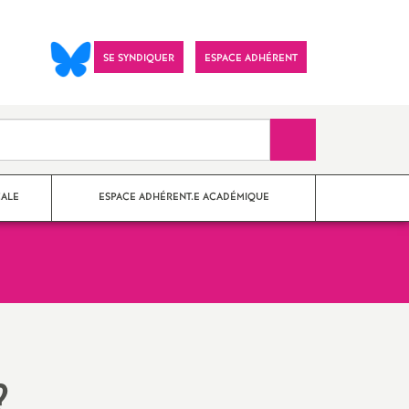
SE SYNDIQUER
ESPACE ADHÉRENT
Recherche sur le 
CALE
ESPACE ADHÉRENT.E ACADÉMIQUE
nes Paris
?
Imprimer
ements
?
l'article