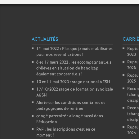
ACTUALITÉS
CARRI
er
1
mai 2022 : Plus que jamais mobilisé-es
Ruptu
pour nos revendications
!
2023
Ruptu
8 et 17 mars 2022 : les accompagnant.e.s
2024
d’élèves en situation de handicap
également concerné.e.s
!
Ruptu
2025
10 et 11 mai 2023 : stage national AESH
Reconv
17/10/2022 stage de formation syndicale
(chan
AESH
discip
Alerte sur les conditions sanitaires et
Reconv
pédagogiques de rentrée
(chan
congé paternité : allongé aussi dans
discipl
l’éducation
Ruptu
PAF : les inscriptions c’est en ce
2026
moment
!