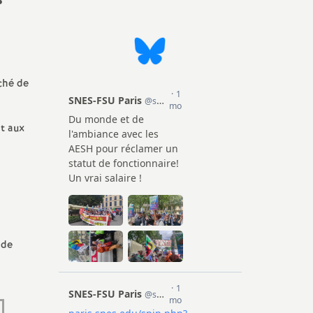
ission
cadémique
ché de
nt aux
e la FSU
2
 de