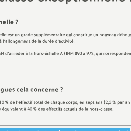
Archives 2022 2023
Outils pour les S1
Archives 2021 2022
Congrès et Comm
nelle
?
Administrative A
(CAA)
Archives 2020 2021
elle est un grade supplémentaire qui constitue un nouveau débou
à l’allongement de la durée d’activité.
Stages syndicaux
-ÉN d’accéder à la hors-échelle A (INM 890 à 972, qui corresponde
S1 Retraités
Sites du Snes et d
Élections Pro 202
lègues cela concerne
?
10
% de l’effectif total de chaque corps, en sept ans (2,5
% par an
 équivalant à 40
% des effectifs actuels de la hors-classe.
 au travail