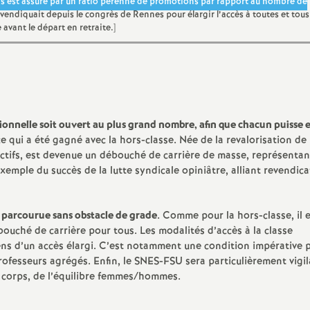
ns est assuré par un ratio pérenne de promotions par rapport au nombre de
vendiquait depuis le congrès de Rennes pour élargir l’accès à toutes et tous
 avant le départ en retraite.]
tionnelle soit ouvert au plus grand nombre, afin que chacun puisse 
 ce qui a été gagné avec la hors-classe. Née de la revalorisation de 
ectifs, est devenue un débouché de carrière de masse, représentan
exemple du succès de la lutte syndicale opiniâtre, alliant revendica
 parcourue sans obstacle de grade
. Comme pour la hors-classe, il 
bouché de carrière pour tous. Les modalités d’accès à la classe
ens d’un accès élargi. C’est notamment une condition impérative 
 professeurs agrégés. Enfin, le SNES-FSU sera particulièrement vigil
 corps, de l’équilibre femmes/hommes.