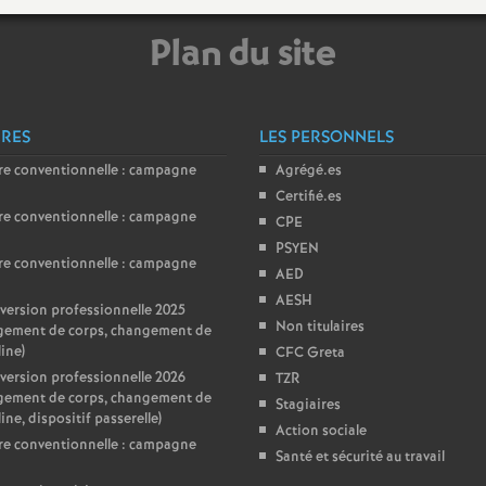
Plan du site
ÈRES
LES PERSONNELS
re conventionnelle : campagne
Agrégé.es
Certifié.es
re conventionnelle : campagne
CPE
PSYEN
re conventionnelle : campagne
AED
AESH
ersion professionnelle 2025
Non titulaires
gement de corps, changement de
line)
CFC Greta
ersion professionnelle 2026
TZR
gement de corps, changement de
Stagiaires
ine, dispositif passerelle)
Action sociale
re conventionnelle : campagne
Santé et sécurité au travail