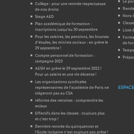
Le poi
Collège : pour une rentrée respectueuse
Rendez
de nos droits
Hors-
Stage AED
Classe
Plan académique de formation :
inscriptions jusqu’au 30 septembre
Liste 
Pour les salaires, les pensions, les bourses
Format
d’études, les minima sociaux : en grève le
de for
29 septembre
!
Temps 
Compte personnel de formation :
Prépar
campagne 2025
AESH en grève le 29 septembre 2022
!
Pour un salaire et une vie décente
!
Les organisations syndicales
ESPACE
représentatives de l’académie de Paris ne
siègeront pas au CSA
réforme des retraites : comprendre les
enjeux
Effectifs dans les classes : toujours plus
et c’est trop
!
Dernière rentrée du quinquennat et
l’Ecole inclusive n’est toujours pas prête
!