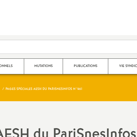
SONNELS
MUTATIONS
PUBLICATIONS
VIE SYNDI
PAGES SPÉCIALES AESH DU PARISNESINFOS N°461
Mouvement Inter
Nos publications 2025 - 2026
Qui fait quoi au S
Mouvement Intra
Archives 2024-2025
Espace adhérent
Affectation TZR
Archives 2023-2024
Dans les établiss
AESH du PariSnesInfos