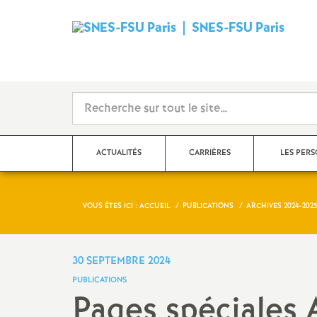
SNES-FSU Paris
ACTUALITÉS
CARRIÈRES
LES PER
VOUS ÊTES ICI :
ACCUEIL
PUBLICATIONS
ARCHIVES 2024-2025
Communiqués de presse,
Le point sur les salaires
Agrégé.es
actions
Rendez-vous de carrière
Certifié.es
30 SEPTEMBRE 2024
Dans les établissements
PUBLICATIONS
Hors-Classe
CPE
Pages spéciales 
Collège