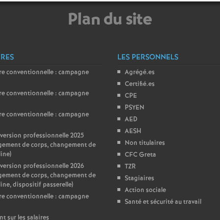
Plan du site
ÈRES
LES PERSONNELS
re conventionnelle : campagne
Agrégé.es
Certifié.es
re conventionnelle : campagne
CPE
PSYEN
re conventionnelle : campagne
AED
AESH
ersion professionnelle 2025
Non titulaires
gement de corps, changement de
line)
CFC Greta
ersion professionnelle 2026
TZR
gement de corps, changement de
Stagiaires
ine, dispositif passerelle)
Action sociale
re conventionnelle : campagne
Santé et sécurité au travail
nt sur les salaires