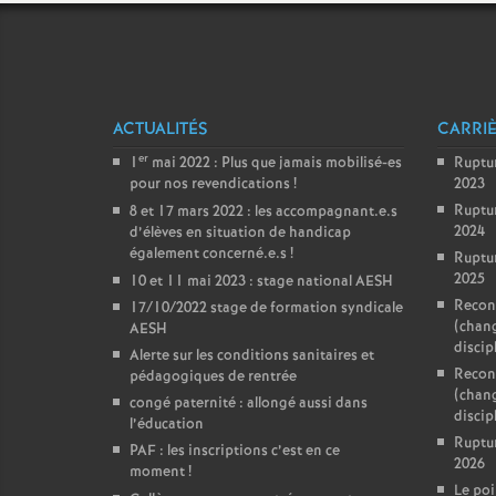
ACTUALITÉS
CARRI
er
1
mai 2022 : Plus que jamais mobilisé-es
Ruptu
pour nos revendications
!
2023
Ruptu
8 et 17 mars 2022 : les accompagnant.e.s
2024
d’élèves en situation de handicap
également concerné.e.s
!
Ruptu
2025
10 et 11 mai 2023 : stage national AESH
Reconv
17/10/2022 stage de formation syndicale
(chan
AESH
discip
Alerte sur les conditions sanitaires et
Reconv
pédagogiques de rentrée
(chan
congé paternité : allongé aussi dans
discipl
l’éducation
Ruptu
PAF : les inscriptions c’est en ce
2026
moment
!
Le poi