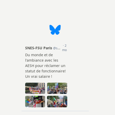
ission
cadémique
e la FSU
2