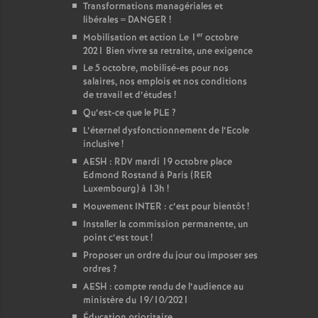
Transformations managériales et
libérales = DANGER
!
er
Mobilisation et action Le 1
octobre
2021 Bien vivre sa retraite, une exigence
Le 5 octobre, mobilisé-es pour nos
salaires, nos emplois et nos conditions
de travail et d’études
!
Qu’est-ce que le PLE
?
L’éternel dysfonctionnement de l’Ecole
inclusive
!
AESH : RDV mardi 19 octobre place
Edmond Rostand à Paris (RER
Luxembourg) à 13h
!
Mouvement INTER : c’est pour bientôt
!
Installer la commission permanente, un
point c’est tout
!
Proposer un ordre du jour ou imposer ses
ordres
?
AESH : compte rendu de l’audience au
ministère du 19/10/2021
Éducation prioritaire