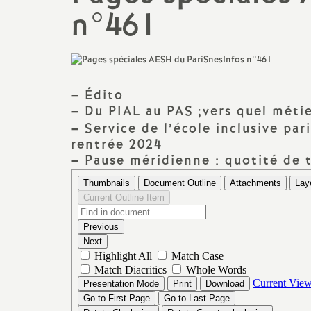
n°461
Classe exceptionnelle
PSYEN
Lycée
Liste d’aptitude
AED
BTS
Formation : congés, compte
AESH
CPGE
personnel de formation,...
–
Édito
–
Du PIAL au PAS
;vers quel méti
Non titulaires
–
Service de l’école inclusive pa
Temps partiel,
disponibilités,...
rentrée 2024
CFC Greta
–
Pause méridienne : quotité de tr
Préparer mon départ en
TZR
retraite
Stagiaires
Action sociale
Santé et sécurité