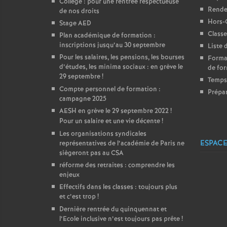
Collège : pour une rentrée respectueuse
Rendez
de nos droits
Hors-
Stage AED
Classe
Plan académique de formation :
inscriptions jusqu’au 30 septembre
Liste 
Pour les salaires, les pensions, les bourses
Format
d’études, les minima sociaux : en grève le
de for
29 septembre
!
Temps 
Compte personnel de formation :
Prépar
campagne 2025
AESH en grève le 29 septembre 2022
!
Pour un salaire et une vie décente
!
Les organisations syndicales
ESPACE
représentatives de l’académie de Paris ne
siègeront pas au CSA
réforme des retraites : comprendre les
enjeux
Effectifs dans les classes : toujours plus
et c’est trop
!
Dernière rentrée du quinquennat et
l’Ecole inclusive n’est toujours pas prête
!