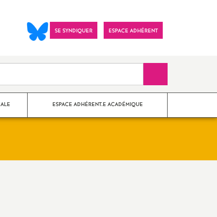
SE SYNDIQUER
ESPACE ADHÉRENT
Recherche sur le 
CALE
ESPACE ADHÉRENT.E ACADÉMIQUE
nes Paris
?
Imprimer
ements
l'article