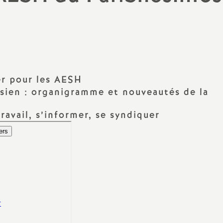
Archives 2022 2023
Outils pour les S1
Archives 2021 2022
Congrès et Comm
Administrative A
(CAA)
Archives 2020 2021
Stages syndicaux
er pour les AESH
risien : organigramme et nouveautés de la
S1 Retraités
avail, s’informer, se syndiquer
Sites du Snes et d
Élections Pro 202
 au travail