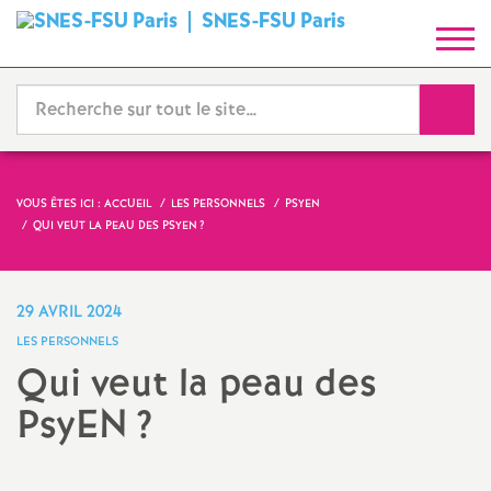
SNES-FSU Paris
S
y
Reche
n
d
VOUS ÊTES ICI :
ACCUEIL
LES PERSONNELS
PSYEN
QUI VEUT LA PEAU DES PSYEN
?
i
c
29 AVRIL 2024
LES PERSONNELS
a
Qui veut la peau des
PsyEN
?
t
N
Imprimer
l'article