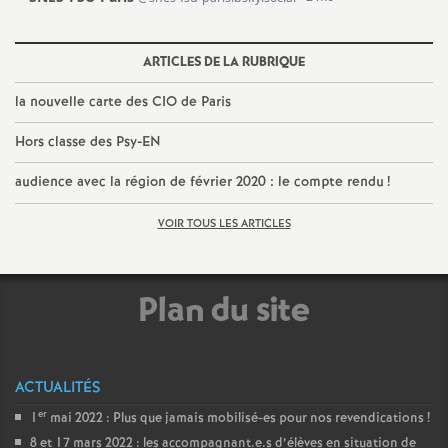
é
ARTICLES DE LA RUBRIQUE
O
la nouvelle carte des CIO de Paris
r
Hors classe des Psy-EN
l
audience avec la région de février 2020 : le compte rendu
!
é
VOIR TOUS LES ARTICLES
a
Plan du site
n
s
ACTUALITÉS
er
1
mai 2022 : Plus que jamais mobilisé-es pour nos revendications
!
T
8 et 17 mars 2022 : les accompagnant.e.s d’élèves en situation de