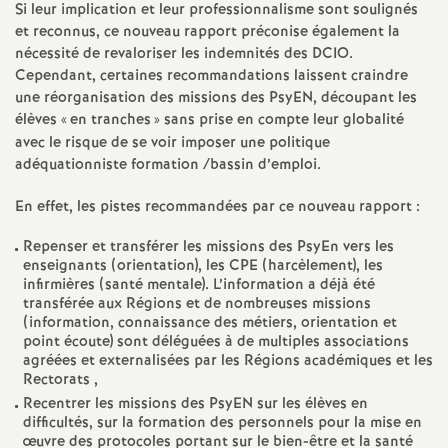
e
Si leur implication et leur professionnalisme sont soulignés
et reconnus, ce nouveau rapport préconise également la
s
nécessité de revaloriser les indemnités des DCIO.
Cependant, certaines recommandations laissent craindre
E
une réorganisation des missions des PsyEN, découpant les
élèves «
en tranches
» sans prise en compte leur globalité
n
avec le risque de se voir imposer une politique
adéquationniste formation /bassin d’emploi.
s
En effet, les pistes recommandées par ce nouveau rapport :
e
Repenser et transférer les missions des PsyEn vers les
enseignants (orientation), les CPE (harcèlement), les
infirmières (santé mentale). L’information a déjà été
i
transférée aux Régions et de nombreuses missions
(information, connaissance des métiers, orientation et
point écoute) sont déléguées à de multiples associations
g
agréées et externalisées par les Régions académiques et les
Rectorats ,
n
Recentrer les missions des PsyEN sur les élèves en
difficultés, sur la formation des personnels pour la mise en
œuvre des protocoles portant sur le bien-être et la santé