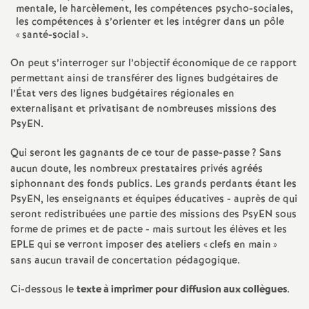
e
mentale, le harcèlement, les compétences psycho-sociales,
les compétences à s’orienter et les intégrer dans un pôle
«
santé-social
».
m
On peut s’interroger sur l’objectif économique de ce rapport
e
permettant ainsi de transférer des lignes budgétaires de
l’État vers des lignes budgétaires régionales en
n
externalisant et privatisant de nombreuses missions des
PsyEN.
t
Qui seront les gagnants de ce tour de passe-passe
? Sans
aucun doute, les nombreux prestataires privés agréés
s
siphonnant des fonds publics. Les grands perdants étant les
PsyEN, les enseignants et équipes éducatives - auprès de qui
d
seront redistribuées une partie des missions des PsyEN sous
forme de primes et de pacte - mais surtout les élèves et les
EPLE qui se verront imposer des ateliers «
clefs en main
»
e
sans aucun travail de concertation pédagogique.
S
Ci-dessous le
texte à imprimer pour diffusion aux collègues
.