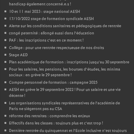
handicap également concerné.e.s
!
o
10 et 11 mai 2023 : stage national AESH
17/10/2022 stage de formation syndicale AESH
u
Alerte sur les conditions sanitaires et pédagogiques de rentrée
congé paternité : allongé aussi dans l’éducation
r
PAF : les inscriptions c’est en ce moment
!
Collège : pour une rentrée respectueuse de nos droits
Stage AED
s
Plan académique de formation : inscriptions jusqu’au 30 septembre
Pour les salaires, les pensions, les bourses d’études, les minima
sociaux : en grève le 29 septembre
!
Compte personnel de formation : campagne 2025
AESH en grève le 29 septembre 2022
! Pour un salaire et une vie
décente
!
Les organisations syndicales représentatives de l’académie de
Paris ne siègeront pas au CSA
réforme des retraites : comprendre les enjeux
Effectifs dans les classes : toujours plus et c’est trop
!
Dernière rentrée du quinquennat et l’Ecole inclusive n’est toujours