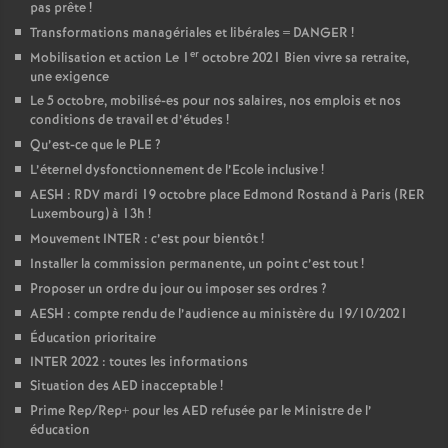
pas prête
!
Transformations managériales et libérales = DANGER
!
er
Mobilisation et action Le 1
octobre 2021 Bien vivre sa retraite,
une exigence
Le 5 octobre, mobilisé-es pour nos salaires, nos emplois et nos
conditions de travail et d’études
!
Qu’est-ce que le PLE
?
L’éternel dysfonctionnement de l’Ecole inclusive
!
AESH : RDV mardi 19 octobre place Edmond Rostand à Paris (RER
Luxembourg) à 13h
!
Mouvement INTER : c’est pour bientôt
!
Installer la commission permanente, un point c’est tout
!
Proposer un ordre du jour ou imposer ses ordres
?
AESH : compte rendu de l’audience au ministère du 19/10/2021
Éducation prioritaire
INTER 2022 : toutes les informations
Situation des AED inacceptable
!
Prime Rep/Rep+ pour les AED refusée par le Ministre de l’
éducation