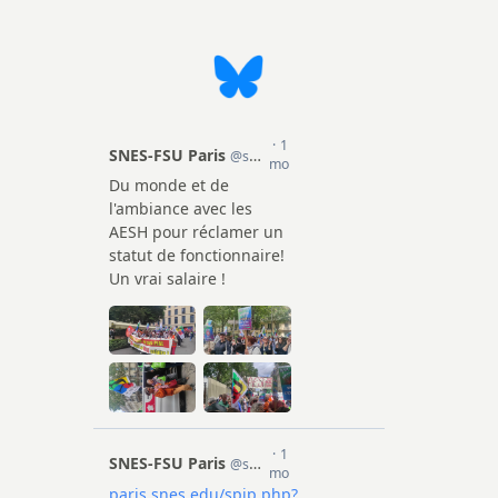
ission
cadémique
e la FSU
2