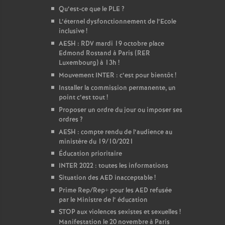
Qu’est-ce que le PLE
?
L’éternel dysfonctionnement de l’Ecole
inclusive
!
AESH : RDV mardi 19 octobre place
Edmond Rostand à Paris (RER
Luxembourg) à 13h
!
Mouvement INTER : c’est pour bientôt
!
Installer la commission permanente, un
point c’est tout
!
Proposer un ordre du jour ou imposer ses
ordres
?
AESH : compte rendu de l’audience au
ministère du 19/10/2021
Éducation prioritaire
INTER 2022 : toutes les informations
Situation des AED inacceptable
!
Prime Rep/Rep+ pour les AED refusée
par le Ministre de l’ éducation
STOP aux violences sexistes et sexuelles
!
Manifestation le 20 novembre à Paris