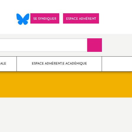
SE SYNDIQUER
ESPACE ADHÉRENT
Recherche sur le 
CALE
ESPACE ADHÉRENT.E ACADÉMIQUE
nes Paris
?
Imprimer
ements
l'article