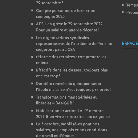
29 septembre
!
Temps 
Compte personnel de formation :
Prépar
campagne 2025
AESH en grève le 29 septembre 2022
!
Pour un salaire et une vie décente
!
Les organisations syndicales
ESPACE
représentatives de l’académie de Paris ne
siègeront pas au CSA
réforme des retraites : comprendre les
enjeux
Effectifs dans les classes : toujours plus
et c’est trop
!
Dernière rentrée du quinquennat et
l’Ecole inclusive n’est toujours pas prête
!
Transformations managériales et
libérales = DANGER
!
er
Mobilisation et action Le 1
octobre
2021 Bien vivre sa retraite, une exigence
Le 5 octobre, mobilisé-es pour nos
salaires, nos emplois et nos conditions
de travail et d’études
!