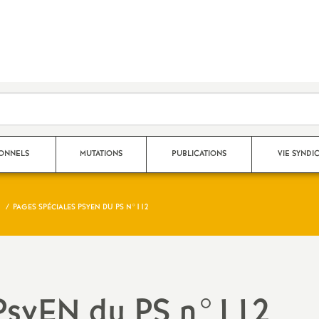
SONNELS
MUTATIONS
PUBLICATIONS
VIE SYNDI
PAGES SPÉCIALES PSYEN DU PS N°112
Mouvement Inter
Nos publications 2025 - 2026
Qui fait quoi au S
Mouvement Intra
Archives 2024-2025
Espace adhérent
Affectation TZR
Archives 2023-2024
Dans les établiss
 PsyEN du PS n°112