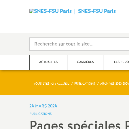
SNES-FSU Paris
ACTUALITÉS
CARRIÈRES
LES PER
VOUS ÊTES ICI :
ACCUEIL
PUBLICATIONS
ARCHIVES 2023-2024
Communiqués de presse,
Le point sur les salaires
Agrégé.es
actions
Rendez-vous de carrière
Certifié.es
24 MARS 2024
Dans les établissements
PUBLICATIONS
Hors-Classe
CPE
Pages spéciales
Collège