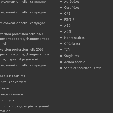
re conventionnelle : campagne
Agrégé.es
Certifié.es
re conventionnelle : campagne
CPE
PSYEN
re conventionnelle : campagne
AED
AESH
ersion professionnelle 2025
Non titulaires
gement de corps, changement de
line)
CFC Greta
ersion professionnelle 2026
TZR
gement de corps, changement de
Stagiaires
ine, dispositif passerelle)
Action sociale
re conventionnelle : campagne
Santé et sécurité au travail
nt sur les salaires
-vous de carrière
Classe
 exceptionnelle
d’aptitude
ion : congés, compte personnel
mation,...