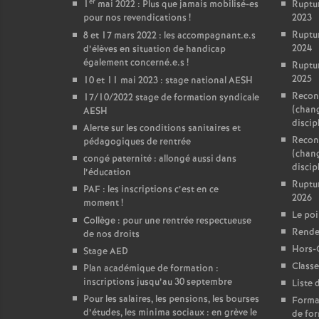
er
1
mai 2022 : Plus que jamais mobilisé-es
Ruptu
pour nos revendications
!
2023
Ruptu
8 et 17 mars 2022 : les accompagnant.e.s
2024
d’élèves en situation de handicap
également concerné.e.s
!
Ruptu
2025
10 et 11 mai 2023 : stage national AESH
Reconv
17/10/2022 stage de formation syndicale
(chan
AESH
discip
Alerte sur les conditions sanitaires et
Reconv
pédagogiques de rentrée
(chan
congé paternité : allongé aussi dans
discipl
l’éducation
Ruptu
PAF : les inscriptions c’est en ce
2026
moment
!
Le poi
Collège : pour une rentrée respectueuse
Rendez
de nos droits
Hors-
Stage AED
Classe
Plan académique de formation :
inscriptions jusqu’au 30 septembre
Liste 
Pour les salaires, les pensions, les bourses
Format
d’études, les minima sociaux : en grève le
de for