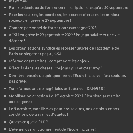
Stage AED
é
Plan académique de formation : inscriptions jusqu’au 30 septembre
Pour les salaires, les pensions, les bourses d’études, les minima
sociaux : en grève le 29 septembre
!
O
Compte personnel de formation : campagne 2025
AESH en grève le 29 septembre 2022
! Pour un salaire et une vie
r
décente
!
Les organisations syndicales représentatives de l’académie de
l
Paris ne siègeront pas au CSA
réforme des retraites : comprendre les enjeux
é
Effectifs dans les classes : toujours plus et c’est trop
!
Dernière rentrée du quinquennat et l’Ecole inclusive n’est toujours
pas prête
!
a
Transformations managériales et libérales = DANGER
!
er
Mobilisation et action Le 1
octobre 2021 Bien vivre sa retraite,
n
une exigence
Le 5 octobre, mobilisé-es pour nos salaires, nos emplois et nos
s
conditions de travail et d’études
!
Qu’est-ce que le PLE
?
T
L’éternel dysfonctionnement de l’Ecole inclusive
!