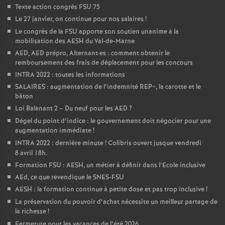
Texte action congrès FSU 75
Le 27 janvier, on continue pour nos salaires
!
Le congrès de la FSU apporte son soutien unanime à la
mobilisation des AESH du Val-de-Marne
AED, AED prépro, Alternant
·
es : comment obtenir le
remboursement des frais de déplacement pour les concours
INTRA 2022 : toutes les informations
SALAIRES : augmentation de l’indemnité REP+, la carotte et le
bâton
Loi Balanant 2 – Du neuf pour les AED
?
Dégel du point d’indice : le gouvernement doit négocier pour une
augmentation immédiate
!
INTRA 2022 : dernière minute
! Colibris ouvert jusque vendredi
8 avril 18h.
Formation FSU : AESH, un métier à définir dans l’Ecole inclusive
AEd, ce que revendique le SNES-FSU
AESH : la formation continue à petite dose et pas trop inclusive
!
La préservation du pouvoir d’achat nécessite un meilleur partage de
la richesse
!
Fermeture pour les vacances de l’été 2026