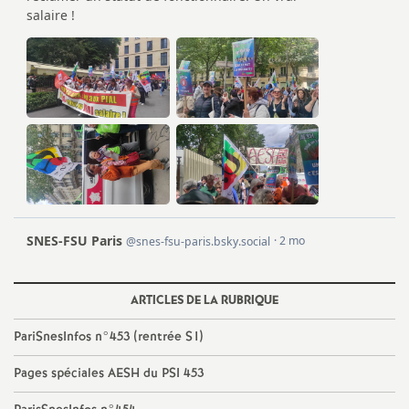
e
m
e
n
t
s
d
ARTICLES DE LA RUBRIQUE
e
PariSnesInfos n°453 (rentrée S1)
S
Pages spéciales AESH du PSI 453