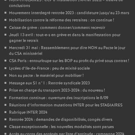
NON-TITULAIRES : CCP d’installation (février 2023) – Relevé de
conclusions
Mouvement interdegré rentrée 2023 : candidature jusqu’au 23 mars
Mobilisation contre la réforme des retraites : on continue
!
Caisse de grève : comment donner/comment recevoir
Jeudi 13 avril : tout-e-s en grève et dans la manifestation pour
gagner le retrait
Mercredi 31 mai : Rassemblement pour dire NON au Pacte le jour
du CSA ministériel
CSA Paris : entourloupe sur les BOP au profit du privé sous contrat
!
Lycées d’Ile-de-France : peu de mixité sociale
Non au pacte : le matériel pour mobiliser
!
Message aux S1 n°1 : Rentrée syndicale 2023
Prise en charge du transport 2023-2024 : du nouveau
!
Formation continue : ouverture des inscriptions le 8/09
Réunions d’information mutations INTER pour les STAGIAIRES
Rubrique INTER 2024
Rentrée 2024 : demandes de disponibilités, congés divers
Classe exceptionnelle : les nouvelles modalités sont parues
Accès au corps des agrégés par liste d’aptitude : campagne 2024