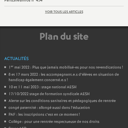
ParisSnesInfos n°454
e
VOIR TOUS LES ARTICLES
c
o
Plan du site
n
ACTUALITÉS
d
er
1
mai 2022 : Plus que jamais mobilisé-es pour nos revendications
!
8 et 17 mars 2022 : les accompagnant.e.s d’élèves en situation de
d
handicap également concerné.e.s
!
10 et 11 mai 2023 : stage national AESH
e
17/10/2022 stage de formation syndicale AESH
Alerte sur les conditions sanitaires et pédagogiques de rentrée
g
congé paternité : allongé aussi dans l’éducation
PAF : les inscriptions c’est en ce moment
!
r
Collège : pour une rentrée respectueuse de nos droits