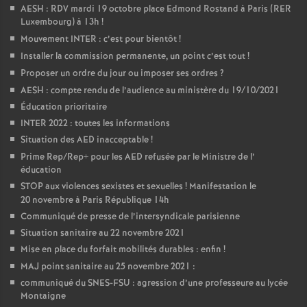
AESH : RDV mardi 19 octobre place Edmond Rostand à Paris (RER
o
Luxembourg) à 13h
!
Mouvement INTER : c’est pour bientôt
!
Installer la commission permanente, un point c’est tout
u
!
Proposer un ordre du jour ou imposer ses ordres
?
AESH : compte rendu de l’audience au ministère du 19/10/2021
r
Éducation prioritaire
INTER 2022 : toutes les informations
s
Situation des AED inacceptable
!
Prime Rep/Rep+ pour les AED refusée par le Ministre de l’
éducation
STOP aux violences sexistes et sexuelles
! Manifestation le
20 novembre à Paris République 14h
Communiqué de presse de l’intersyndicale parisienne
Situation sanitaire au 22 novembre 2021
Mise en place du forfait mobilités durables : enfin
!
MAJ point sanitaire au 25 novembre 2021 :
communiqué du SNES-FSU : agression d’une professeure au lycée
Montaigne