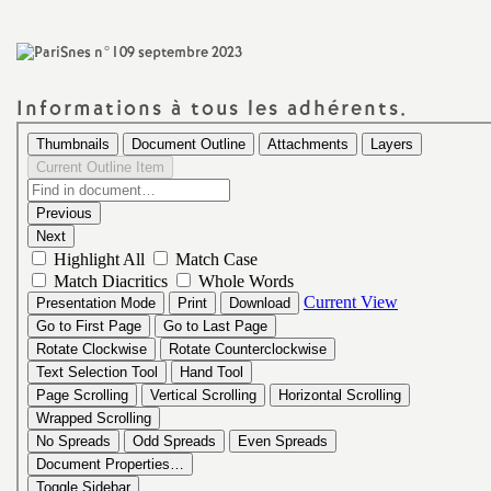
a
t
Informations à tous les adhérents.
i
o
n
a
l
d