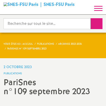
SNES-FSU Paris
S
y
Reche
n
d
VOUS ÊTES ICI :
ACCUEIL
PUBLICATIONS
ARCHIVES 2023-2024
PARISNES N°109 SEPTEMBRE 2023
i
c
2 OCTOBRE 2023
PUBLICATIONS
a
PariSnes
n°109 septembre 2023
t
N
Imprimer
l'article