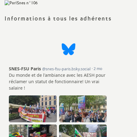
a
Informations à tous les adhérents
t
i
o
n
a
l
d