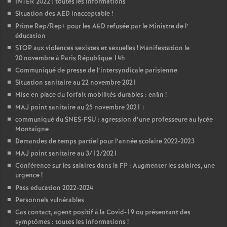
INTER 2022 : toutes les informations
é
Situation des AED inacceptable
!
Prime Rep/Rep+ pour les AED refusée par le Ministre de l’
éducation
O
STOP aux violences sexistes et sexuelles
! Manifestation le
20 novembre à Paris République 14h
r
Communiqué de presse de l’intersyndicale parisienne
Situation sanitaire au 22 novembre 2021
l
Mise en place du forfait mobilités durables : enfin
!
MAJ point sanitaire au 25 novembre 2021 :
é
communiqué du SNES-FSU : agression d’une professeure au lycée
Montaigne
a
Demandes de temps partiel pour l’année scolaire 2022-2023
MAJ point sanitaire au 3/12/2021
n
Conférence sur les salaires dans la FP : Augmenter les salaires, une
urgence
!
Pass education 2022-2024
s
Personnels vulnérables
Cas contact, agent positif à la Covid-19 ou présentant des
T
symptômes : toutes les informations
!