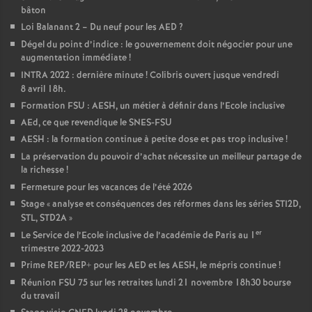
bâton
Loi Balanant 2 – Du neuf pour les AED
?
Dégel du point d’indice : le gouvernement doit négocier pour une
augmentation immédiate
!
INTRA 2022 : dernière minute
! Colibris ouvert jusque vendredi
8 avril 18h.
Formation FSU : AESH, un métier à définir dans l’Ecole inclusive
AEd, ce que revendique le SNES-FSU
AESH : la formation continue à petite dose et pas trop inclusive
!
La préservation du pouvoir d’achat nécessite un meilleur partage de
la richesse
!
Fermeture pour les vacances de l’été 2026
Stage «
analyse et conséquences des réformes dans les séries STI2D,
STL, STD2A
»
er
Le Service de l’Ecole inclusive de l’académie de Paris au 1
trimestre 2022-2023
Prime REP/REP+ pour les AED et les AESH, le mépris continue
!
Réunion FSU 75 sur les retraites lundi 21 novembre 18h30 bourse
du travail