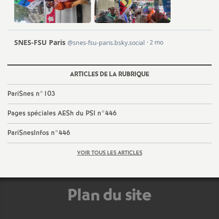
e
s
E
n
ARTICLES DE LA RUBRIQUE
PariSnes n°103
s
Pages spéciales AESh du PSI n°446
e
PariSnesInfos n°446
i
VOIR TOUS LES ARTICLES
g
Plan du site
n