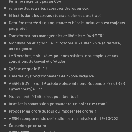
Paris ne siègeront pas au CSA
e
réforme des retraites : comprendre les enjeux
Effectifs dans les classes : toujours plus et c’est trop
!
c
Dernière rentrée du quinquennat et l’Ecole inclusive n’est toujours
pas prête
!
o
Transformations managériales et libérales = DANGER
!
er
Mobilisation et action Le 1
octobre 2021 Bien vivre sa retraite,
n
une exigence
Le 5 octobre, mobilisé-es pour nos salaires, nos emplois et nos
conditions de travail et d’études
!
d
Qu’est-ce que le PLE
?
L’éternel dysfonctionnement de l’Ecole inclusive
!
d
AESH : RDV mardi 19 octobre place Edmond Rostand à Paris (RER
Luxembourg) à 13h
!
e
Mouvement INTER : c’est pour bientôt
!
Installer la commission permanente, un point c’est tout
!
g
Proposer un ordre du jour ou imposer ses ordres
?
AESH : compte rendu de l’audience au ministère du 19/10/2021
r
Éducation prioritaire