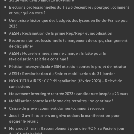
Stage visio CNED lundi 28 novembre
Elections professionnelles du 1 au 8 décembre : pourquoi, comment
et pour qui on vote
?
Une baisse historique des budgets des lycées en Ile-de-France pour
2023
AESH : Réclamation de la prime Rep/Rep+ et mobilisation
Reconversion professionnelle (changement de corps, changement
de discipline)
AESH : Nouvelle année, rien ne change : la lutte pour la
revalorisation salariale continue
!
Pétition intersyndicale AESH et action contre le projet de retraite
AESH : Revalorisation du Smic et mobilisation du 31 janvier
NON-TITULAIRES : CCP d’installation (février 2023) – Relevé de
conclusions
Mouvement interdegré rentrée 2023 : candidature jusqu’au 23 mars
Mobilisation contre la réforme des retraites : on continue
!
Caisse de grève : comment donner/comment recevoir
Jeudi 13 avril : tout-e-s en grève et dans la manifestation pour
gagner le retrait
Mercredi 31 mai : Rassemblement pour dire NON au Pacte le jour