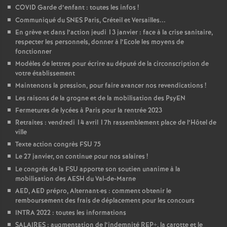
COVID Garde d’enfant : toutes les infos
!
o
Communiqué du SNES Paris, Créteil et Versailles...
En grève et dans l’action jeudi 13 janvier : face à la crise sanitaire,
u
respecter les personnels, donner à l’Ecole les moyens de
fonctionner
Modèles de lettres pour écrire au député de la circonscription de
r
votre établissement
Maintenons la pression, pour faire avancer nos revendications
!
s
Les raisons de la grogne et de la mobilisation des PsyEN
Fermetures de lycées à Paris pour la rentrée 2023
Retraites : vendredi 14 avril 17h rassemblement place de l’Hôtel de
ville
Texte action congrès FSU 75
Le 27 janvier, on continue pour nos salaires
!
Le congrès de la FSU apporte son soutien unanime à la
mobilisation des AESH du Val-de-Marne
AED, AED prépro, Alternant
·
es : comment obtenir le
remboursement des frais de déplacement pour les concours
INTRA 2022 : toutes les informations
SALAIRES : augmentation de l’indemnité REP+, la carotte et le