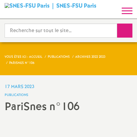
SNES-FSU Paris
S
y
Reche
n
d
VOUS ÊTES ICI :
ACCUEIL
PUBLICATIONS
ARCHIVES 2022 2023
PARISNES N°106
i
c
17 MARS 2023
PUBLICATIONS
a
PariSnes n°106
t
Imprimer
l'article
N