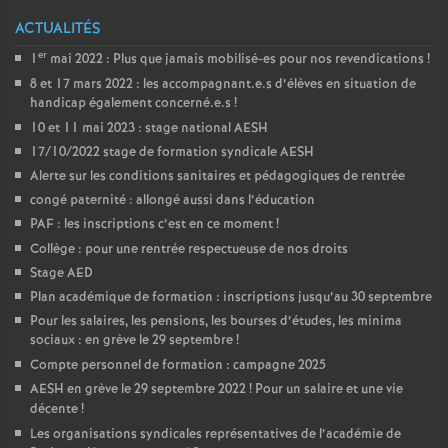
e
ACTUALITÉS
m
er
1
mai 2022 : Plus que jamais mobilisé-es pour nos revendications
!
8 et 17 mars 2022 : les accompagnant.e.s d’élèves en situation de
e
handicap également concerné.e.s
!
10 et 11 mai 2023 : stage national AESH
n
17/10/2022 stage de formation syndicale AESH
Alerte sur les conditions sanitaires et pédagogiques de rentrée
congé paternité : allongé aussi dans l’éducation
t
PAF : les inscriptions c’est en ce moment
!
Collège : pour une rentrée respectueuse de nos droits
s
Stage AED
Plan académique de formation : inscriptions jusqu’au 30 septembre
d
Pour les salaires, les pensions, les bourses d’études, les minima
sociaux : en grève le 29 septembre
!
e
Compte personnel de formation : campagne 2025
AESH en grève le 29 septembre 2022
! Pour un salaire et une vie
S
décente
!
Les organisations syndicales représentatives de l’académie de