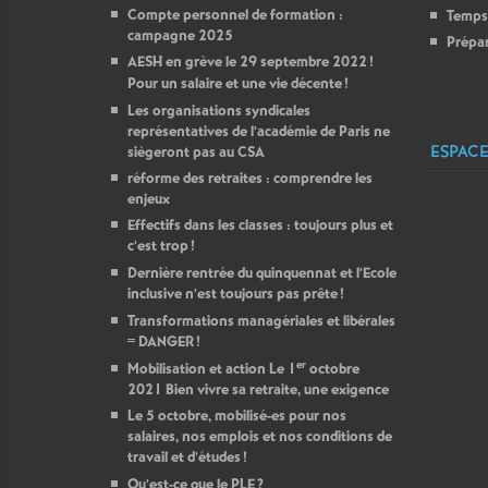
Compte personnel de formation :
Temps p
campagne 2025
Prépar
AESH en grève le 29 septembre 2022
!
Pour un salaire et une vie décente
!
Les organisations syndicales
représentatives de l’académie de Paris ne
ESPACE
siègeront pas au CSA
réforme des retraites : comprendre les
enjeux
Effectifs dans les classes : toujours plus et
c’est trop
!
Dernière rentrée du quinquennat et l’Ecole
inclusive n’est toujours pas prête
!
Transformations managériales et libérales
= DANGER
!
er
Mobilisation et action Le 1
octobre
2021 Bien vivre sa retraite, une exigence
Le 5 octobre, mobilisé-es pour nos
salaires, nos emplois et nos conditions de
travail et d’études
!
Qu’est-ce que le PLE
?