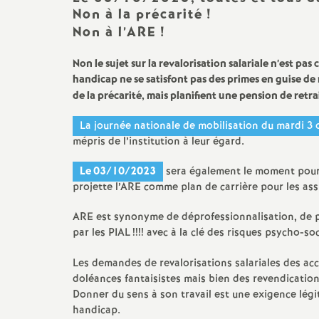
Non à la précarité
!
Non à l’ARE
!
Non le sujet sur la revalorisation salariale n’est pas c
handicap ne se satisfont pas des primes en guise de 
de la précarité, mais planifient une pension de retr
La journée nationale de mobilisation du mardi 3
mépris de l’institution à leur égard.
Le 03/10/2023
sera également le moment pour l
projette l’ARE comme plan de carrière pour les ass
ARE est synonyme de déprofessionnalisation, de po
par les PIAL
!!!! avec à la clé des risques psycho-so
Les demandes de revalorisations salariales des ac
doléances fantaisistes mais bien des revendication
Donner du sens à son travail est une exigence lég
handicap.