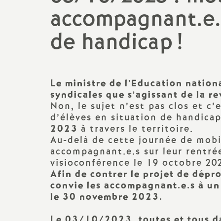
Classe exceptionnelle
PSYEN
accompagnant.e.s
Lycée
de handicap
!
Liste d’aptitude
AED
BTS
Formation : congés, compte
AESH
CPGE
personnel de formation,...
Non titulaires
Le ministre de l’Education natio
Temps partiel,
syndicales que s’agissant de la rev
disponibilités,...
Non, le sujet n’est pas clos et c
CFC Greta
d’élèves en situation de handica
Préparer mon départ en
2023
à travers le territoire.
TZR
retraite
Au-delà de cette journée de mobi
accompagnant.e.s sur leur rentrée
Stagiaires
visioconférence le 19 octobre 20
Afin de contrer le projet de dépr
Action sociale
convie les accompagnant.e.s à un 
le 30 novembre 2023.
Santé et sécurité
Le 03/10/2023, toutes et tous da