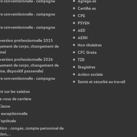
e conventionnelle : campagne
Agrégé.es
Certifié.es
e conventionnelle : campagne
CPE
PSYEN
e conventionnelle : campagne
AED
AESH
ersion professionnelle 2025
Non titulaires
gement de corps, changement de
ine)
CFC Greta
ersion professionnelle 2026
TZR
gement de corps, changement de
Stagiaires
ine, dispositif passerelle)
Action sociale
e conventionnelle : campagne
Santé et sécurité au travail
t sur les salaires
-vous de carrière
Classe
 exceptionnelle
d’aptitude
ion : congés, compte personnel de
ion,...