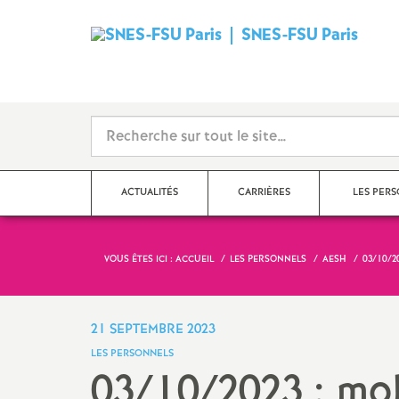
SNES-FSU Paris
ACTUALITÉS
CARRIÈRES
LES PER
VOUS ÊTES ICI :
ACCUEIL
LES PERSONNELS
AESH
03/10/2
Communiqués de presse,
Le point sur les salaires
Agrégé.es
actions
Rendez-vous de carrière
Certifié.es
21 SEPTEMBRE 2023
Dans les établissements
LES PERSONNELS
Hors-Classe
CPE
03/10/2023 : mob
Collège