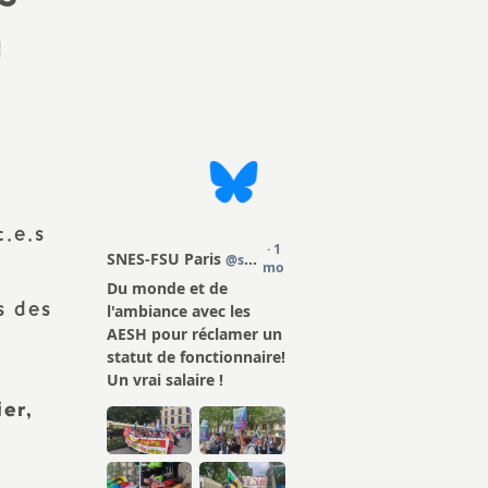
n
ission
cadémique
t.e.s
e la FSU
s des
2
ier,