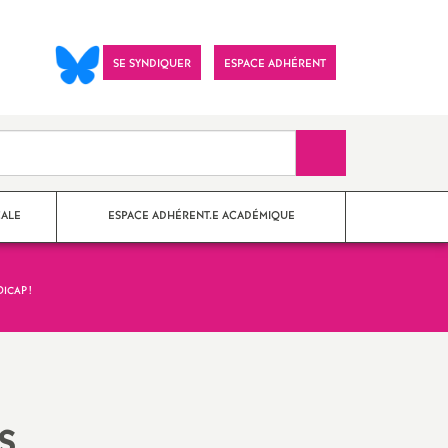
SE SYNDIQUER
ESPACE ADHÉRENT
Recherche sur le 
CALE
ESPACE ADHÉRENT.E ACADÉMIQUE
DICAP
!
nes Paris
?
Imprimer
ements
s
l'article