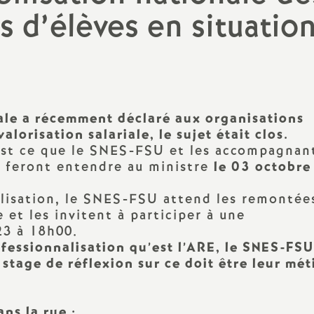
Archives 2022 2023
 d’élèves en situatio
Outils pour les S1
Archives 2021 2022
Congrès et Comm
Administrative A
(CAA)
Archives 2020 2021
Stages syndicaux
nale a récemment déclaré aux organisations
alorisation salariale, le sujet était clos.
S1 Retraités
’est ce que le SNES-FSU et les accompagnan
p feront entendre au ministre
le 03 octobre
Sites du Snes et d
lisation, le SNES-FSU attend les remontée
Élections Pro 202
 et les invitent à participer à une
23 à 18h00.
ofessionnalisation qu’est l’ARE, le SNES-FSU
stage de réflexion sur ce doit être leur mét
 au travail
ns la rue :