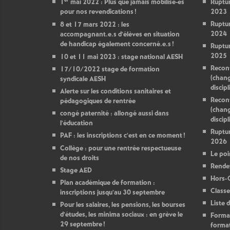
1
mai 2022 : Plus que jamais mobilisé-es
Ruptur
pour nos revendications
!
2023
Ruptur
8 et 17 mars 2022 : les
2024
accompagnant.e.s d’élèves en situation
de handicap également concerné.e.s
!
Ruptur
2025
10 et 11 mai 2023 : stage national AESH
Reconv
17/10/2022 stage de formation
(chan
syndicale AESH
discipl
Alerte sur les conditions sanitaires et
Reconv
pédagogiques de rentrée
(chan
congé paternité : allongé aussi dans
discipl
l’éducation
Ruptur
PAF : les inscriptions c’est en ce moment
!
2026
Collège : pour une rentrée respectueuse
Le poin
de nos droits
Rendez
Stage AED
Hors-
Plan académique de formation :
Classe
inscriptions jusqu’au 30 septembre
Liste 
Pour les salaires, les pensions, les bourses
d’études, les minima sociaux : en grève le
Format
29 septembre
!
format