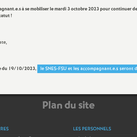
agnant.e.s à se mobiliser le mardi 3 octobre 2023 pour continuer d
tatut
!
ate,
ce du 19/10/2023,
le SNES-FSU et les accompagnant.e.s seront d
Plan du site
ÈRES
LES PERSONNELS