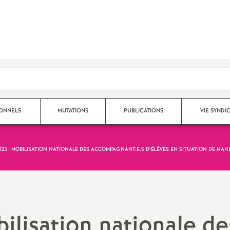
SONNELS
MUTATIONS
PUBLICATIONS
VIE SYNDI
023 : MOBILISATION NATIONALE DES ACCOMPAGNANT.E.S D’ÉLÈVES EN SITUATION DE HAN
Mouvement Inter
Nos publications 2025 - 2026
Qui fait quoi au S
Mouvement Intra
Archives 2024-2025
Espace adhérent
Affectation TZR
Archives 2023-2024
Dans les établiss
ilisation nationale de