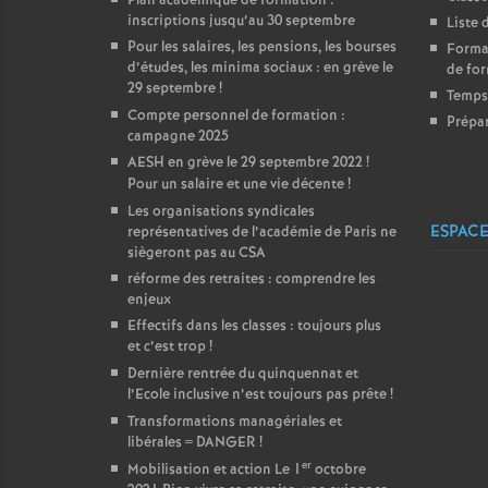
Plan académique de formation :
inscriptions jusqu’au 30 septembre
Liste 
Pour les salaires, les pensions, les bourses
Format
d’études, les minima sociaux : en grève le
de for
29 septembre
!
Temps 
Compte personnel de formation :
Prépar
campagne 2025
AESH en grève le 29 septembre 2022
!
Pour un salaire et une vie décente
!
Les organisations syndicales
ESPACE
représentatives de l’académie de Paris ne
siègeront pas au CSA
réforme des retraites : comprendre les
enjeux
Effectifs dans les classes : toujours plus
et c’est trop
!
Dernière rentrée du quinquennat et
l’Ecole inclusive n’est toujours pas prête
!
Transformations managériales et
libérales = DANGER
!
er
Mobilisation et action Le 1
octobre