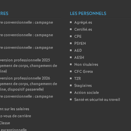
ÈRES
LES PERSONNELS
re conventionnelle : campagne
Agrégé.es
Certifié.es
re conventionnelle : campagne
CPE
PSYEN
re conventionnelle : campagne
AED
AESH
ersion professionnelle 2025
Non titulaires
gement de corps, changement de
line)
CFC Greta
ersion professionnelle 2026
TZR
gement de corps, changement de
Stagiaires
ine, dispositif passerelle)
Action sociale
re conventionnelle : campagne
Santé et sécurité au travail
nt sur les salaires
-vous de carrière
Classe
 exceptionnelle