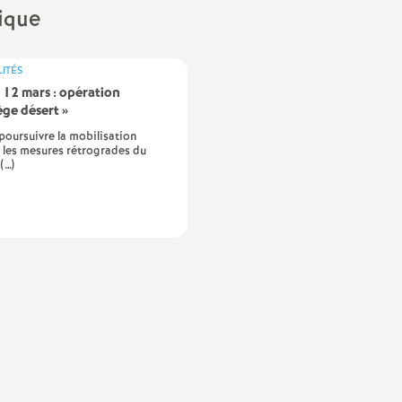
rique
Archives 2022 2023
Outils pour les S1
Archives 2021 2022
Congrès et Comm
ITÉS
Administrative A
 12 mars : opération
(CAA)
Archives 2020 2021
ège désert
»
t poursuivre la mobilisation
Stages syndicaux
 les mesures rétrogrades du
(…)
S1 Retraités
Sites du Snes et d
Élections Pro 202
 au travail