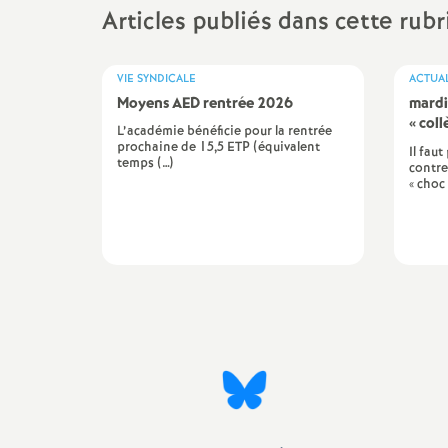
Articles publiés dans cette rub
Classe exceptionnelle
PSYEN
Lycée
Liste d’aptitude
AED
VIE SYNDICALE
ACTUAL
BTS
Moyens AED rentrée 2026
mardi
Formation : congés, compte
AESH
«
coll
L’académie bénéficie pour la rentrée
CPGE
personnel de formation,...
prochaine de 15,5 ETP (équivalent
Il fau
Non titulaires
temps (…)
contre
Temps partiel,
« choc 
disponibilités,...
CFC Greta
Préparer mon départ en
TZR
retraite
Imprimer
Stagiaires
l'article
Action sociale
Santé et sécurité