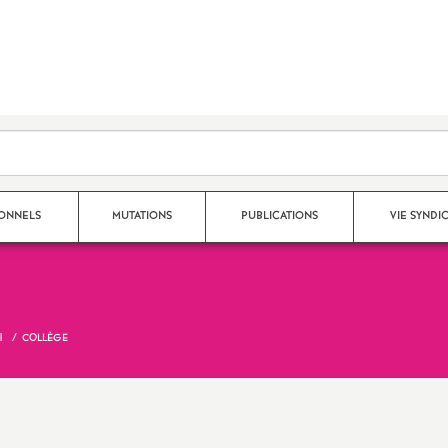
SONNELS
MUTATIONS
PUBLICATIONS
VIE SYNDI
Mouvement Inter
Nos publications 2025 - 2026
Qui fait quoi au S
1
COLLÈGE
Mouvement Intra
Archives 2024-2025
Espace adhérent
Affectation TZR
Archives 2023-2024
Dans les établiss