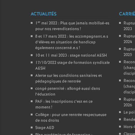
ACTUALITÉS
CARRI
er
1
mai 2022 : Plus que jamais mobilisé-es
Ruptu
pour nos revendications
!
2023
Ruptu
8 et 17 mars 2022 : les accompagnant.e.s
2024
d’élèves en situation de handicap
également concerné.e.s
!
Ruptu
2025
10 et 11 mai 2023 : stage national AESH
Reconv
17/10/2022 stage de formation syndicale
(chan
AESH
discip
Alerte sur les conditions sanitaires et
Reconv
pédagogiques de rentrée
(chan
congé paternité : allongé aussi dans
discipl
l’éducation
Ruptu
PAF : les inscriptions c’est en ce
2026
moment
!
Le poi
Collège : pour une rentrée respectueuse
Rendez
de nos droits
Hors-
Stage AED
Classe