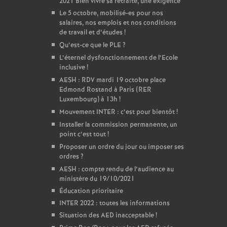
2021 Bien vivre sa retraite, une exigence
Le 5 octobre, mobilisé-es pour nos
salaires, nos emplois et nos conditions
de travail et d’études
!
Qu’est-ce que le PLE
?
L’éternel dysfonctionnement de l’Ecole
inclusive
!
AESH : RDV mardi 19 octobre place
Edmond Rostand à Paris (RER
Luxembourg) à 13h
!
Mouvement INTER : c’est pour bientôt
!
Installer la commission permanente, un
point c’est tout
!
Proposer un ordre du jour ou imposer ses
ordres
?
AESH : compte rendu de l’audience au
ministère du 19/10/2021
Éducation prioritaire
INTER 2022 : toutes les informations
Situation des AED inacceptable
!