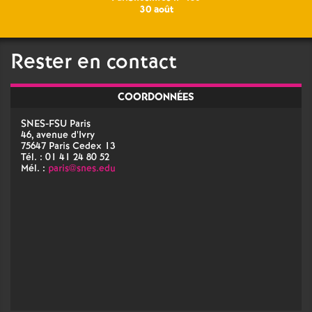
30 août
Rester en contact
COORDONNÉES
SNES-FSU Paris
46, avenue d'Ivry
75647 Paris Cedex 13
Tél. : 01 41 24 80 52
Mél. :
paris@snes.edu