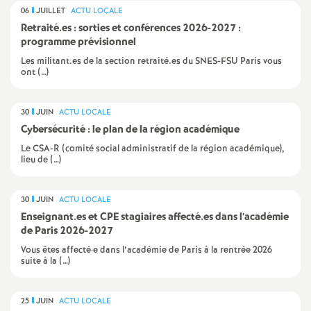
e
06
JUILLET
ACTU LOCALE
Retraité.es : sorties et conférences 2026-2027 :
m
programme prévisionnel
Les militant.es de la section retraité.es du SNES-FSU Paris vous
e
ont (…)
n
30
JUIN
ACTU LOCALE
Cybersécurité : le plan de la région académique
t
Le CSA-R (comité social administratif de la région académique),
lieu de (…)
s
30
JUIN
ACTU LOCALE
d
Enseignant.es et CPE stagiaires affecté.es dans l’académie
de Paris 2026-2027
e
Vous êtes affecté·e dans l’académie de Paris à la rentrée 2026
suite à la (…)
S
25
JUIN
ACTU LOCALE