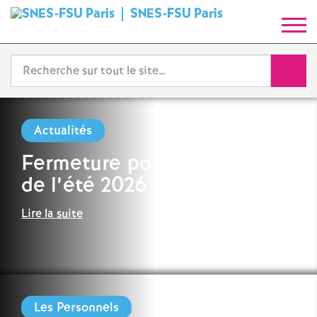
SNES-FSU Paris
S
y
Reche
n
d
Actualités
Fermeture pour les vacances
i
de l’été 2026
c
Lire la suite
a
t
N
Les Personnels