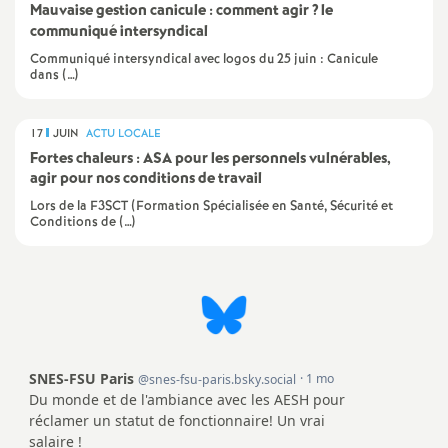
e
Mauvaise gestion canicule : comment agir
? le
communiqué intersyndical
Communiqué intersyndical avec logos du 25 juin : Canicule
c
dans (…)
o
17
JUIN
ACTU LOCALE
Fortes chaleurs : ASA pour les personnels vulnérables,
n
agir pour nos conditions de travail
Lors de la F3SCT (Formation Spécialisée en Santé, Sécurité et
d
Conditions de (…)
d
e
g
r