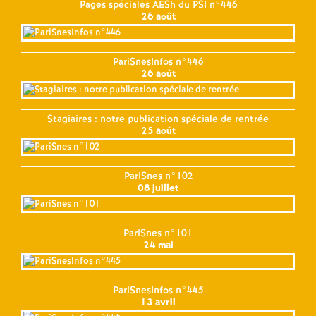
Pages spéciales AESh du PSI n°446
26 août
PariSnesInfos n°446
26 août
Stagiaires : notre publication spéciale de rentrée
25 août
PariSnes n°102
08 juillet
PariSnes n°101
24 mai
PariSnesInfos n°445
13 avril