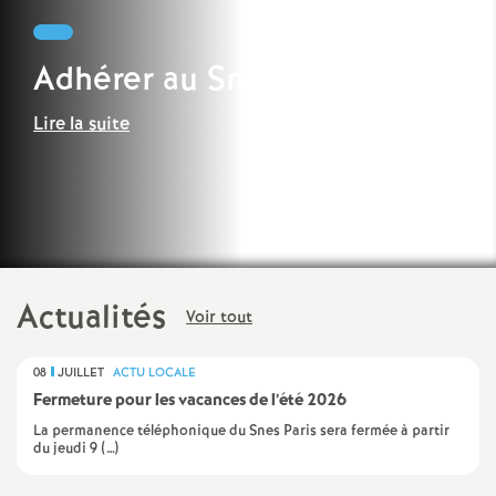
e
s
Adhérer au Snes-Fsu
E
Lire la suite
n
s
e
Actualités
Voir tout
i
08
JUILLET
ACTU LOCALE
g
Fermeture pour les vacances de l’été 2026
La permanence téléphonique du Snes Paris sera fermée à partir
n
du jeudi 9 (…)