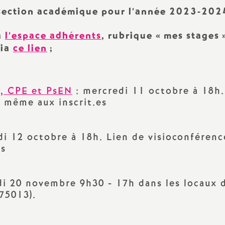
Archives 2022 2023
Outils pour les S1
a section académique pour l’année 2023-202
Archives 2021 2022
Congrès et Comm
a
l’espace adhérents
, rubrique «
mes stages
Administrative A
via
ce lien
;
(CAA)
Archives 2020 2021
Stages syndicaux
s, CPE et PsEN
: mercredi 11 octobre à 18h.
r même aux inscrit.es
S1 Retraités
Sites du Snes et d
di 12 octobre à 18h. Lien de visioconférenc
es
Élections Pro 202
di 20 novembre 9h30 - 17h dans les locaux 
75013).
 au travail