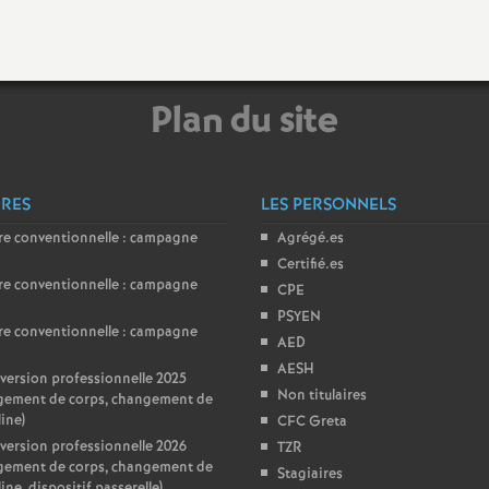
Plan du site
ÈRES
LES PERSONNELS
re conventionnelle : campagne
Agrégé.es
Certifié.es
re conventionnelle : campagne
CPE
PSYEN
re conventionnelle : campagne
AED
AESH
ersion professionnelle 2025
Non titulaires
gement de corps, changement de
line)
CFC Greta
ersion professionnelle 2026
TZR
gement de corps, changement de
Stagiaires
ine, dispositif passerelle)