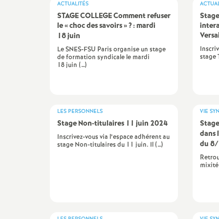
ACTUALITÉS
ACTUAL
STAGE COLLEGE Comment refuser
Stage
le «
choc des savoirs
»
? : mardi
inter
Versa
18 juin
Inscri
Le SNES-FSU Paris organise un stage
stage 
de formation syndicale le mardi
18 juin (…)
LES PERSONNELS
VIE SY
Stage Non-titulaires 11 juin 2024
Stage
dans 
Inscrivez-vous via l’espace adhérent au
du 8
stage Non-titulaires du 11 juin. Il (…)
Retrou
mixité 