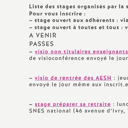
Classe exceptionnelle
PSYEN
Liste des stages organisés par l
Lycée
Pour vous inscrire :
Liste d’aptitude
AED
–
stage ouvert aux adhérents : vi
BTS
–
stage ouvert à toutes et tous : 
Formation : congés, compte
AESH
A VENIR
CPGE
personnel de formation,...
PASSES
Non titulaires
–
visio non titulaires enseignant
Temps partiel,
de visioconférence envoyé le jou
disponibilités,...
CFC Greta
Préparer mon départ en
TZR
retraite
–
visio de rentrée des AESH
: jeu
envoyé le jour même aux inscrit.
Stagiaires
Action sociale
–
stage préparer sa retraite
: lun
SNES national (46 avenue d’Ivry, 
Santé et sécurité