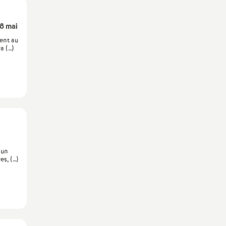
28 mai
rent au
a (…)
 un
es, (…)