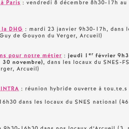
 à Paris
: vendredi 8 décembre 8h30-17h au 
e la DHG
: mardi 23 janvier 9h30-17h, dans l
Guy de Gouyon du Verger, Arcueil)
er
ns pour notre métier
:
jeudi 1
février 9h
u 30 novembre)
, dans les locaux du SNES-F
ger, Arcueil)
l’INTRA
: réunion hybride ouverte à tou.te.s
16h30 dans les locaux du SNES national (46
n 9h30-16h30 dans nos locaux d’Arcueil (3, 