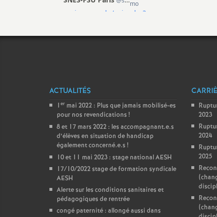
ACTUALITÉS
CARRI
er
1
mai 2022 : Plus que jamais mobilisé-es
Ruptu
pour nos revendications
!
2023
Ruptu
8 et 17 mars 2022 : les accompagnant.e.s
2024
d’élèves en situation de handicap
également concerné.e.s
!
Ruptu
2025
10 et 11 mai 2023 : stage national AESH
Reconv
17/10/2022 stage de formation syndicale
(chan
AESH
discip
Alerte sur les conditions sanitaires et
Reconv
pédagogiques de rentrée
(chan
congé paternité : allongé aussi dans
discipl