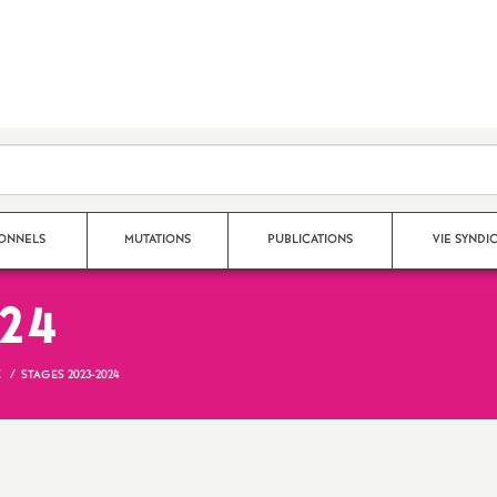
SONNELS
MUTATIONS
PUBLICATIONS
VIE SYNDI
024
Mouvement Inter
Nos publications 2025 - 2026
Qui fait quoi au S
X
STAGES 2023-2024
Mouvement Intra
Archives 2024-2025
Espace adhérent
Affectation TZR
Archives 2023-2024
Dans les établiss