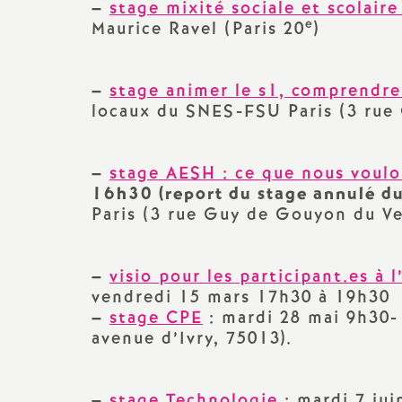
–
stage mixité sociale et scolaire
e
Maurice Ravel (Paris 20
)
–
stage animer le s1, comprendr
locaux du SNES-FSU Paris (3 rue 
–
stage AESH : ce que nous voulo
16h30 (report du stage annulé d
Paris (3 rue Guy de Gouyon du Ver
–
visio pour les participant.es à 
vendredi 15 mars 17h30 à 19h30
–
stage CPE
: mardi 28 mai 9h30-
avenue d’Ivry, 75013).
–
stage Technologie
: mardi 7 jui