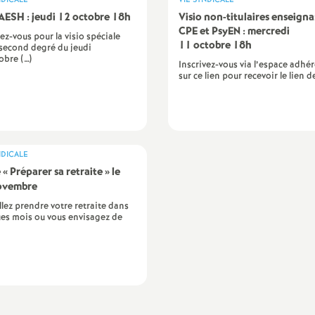
NDICALE
VIE SYNDICALE
 AESH : jeudi 12 octobre 18h
Visio non-titulaires enseigna
CPE et PsyEN : mercredi
vez-vous pour la visio spéciale
11 octobre 18h
second degré du jeudi
obre (…)
Inscrivez-vous via l’espace adhé
sur ce lien pour recevoir le lien d
NDICALE
 «
Préparer sa retraite
» le
ovembre
llez prendre votre retraite dans
es mois ou vous envisagez de