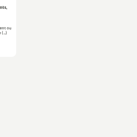
nts,
rent ou
e (…)