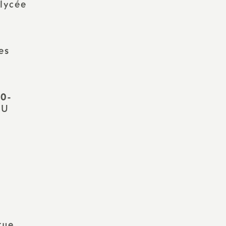
lycée
es
30-
SU
rue