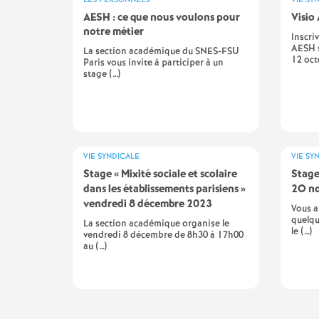
LES PERSONNELS
VIE SY
AESH : ce que nous voulons pour
Visio
notre métier
Inscri
AESH 
La section académique du SNES-FSU
12 oct
Paris vous invite à participer à un
stage (…)
VIE SYNDICALE
VIE SY
Stage «
Mixité sociale et scolaire
Stage
dans les établissements parisiens
»
2O n
vendredi 8 décembre 2023
Vous a
quelqu
La section académique organise le
le (…)
vendredi 8 décembre de 8h30 à 17h00
au (…)
Imprimer