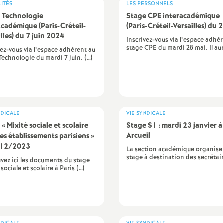
ITÉS
LES PERSONNELS
 Technologie
Stage CPE interacadémique
académique (Paris-Créteil-
(Paris-Créteil-Versailles) du 
illes) du 7 juin 2024
Inscrivez-vous via l’espace adhé
stage CPE du mardi 28 mai. Il aur
vez-vous via l’espace adhérent au
Technologie du mardi 7 juin. (…)
NDICALE
VIE SYNDICALE
 «
Mixité sociale et scolaire
Stage S1 : mardi 23 janvier à
Arcueil
les établissements parisiens
»
/12/2023
La section académique organise
stage à destination des secrétair
vez ici les documents du stage
sociale et scolaire à Paris (…)