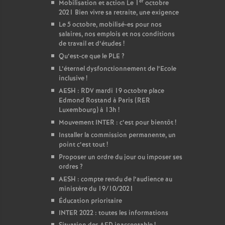
er
Mobilisation et action Le 1
octobre
2021 Bien vivre sa retraite, une exigence
Le 5 octobre, mobilisé-es pour nos
salaires, nos emplois et nos conditions
de travail et d’études
!
Qu’est-ce que le PLE
?
L’éternel dysfonctionnement de l’Ecole
inclusive
!
AESH : RDV mardi 19 octobre place
Edmond Rostand à Paris (RER
Luxembourg) à 13h
!
Mouvement INTER : c’est pour bientôt
!
Installer la commission permanente, un
point c’est tout
!
Proposer un ordre du jour ou imposer ses
ordres
?
AESH : compte rendu de l’audience au
ministère du 19/10/2021
Éducation prioritaire
INTER 2022 : toutes les informations