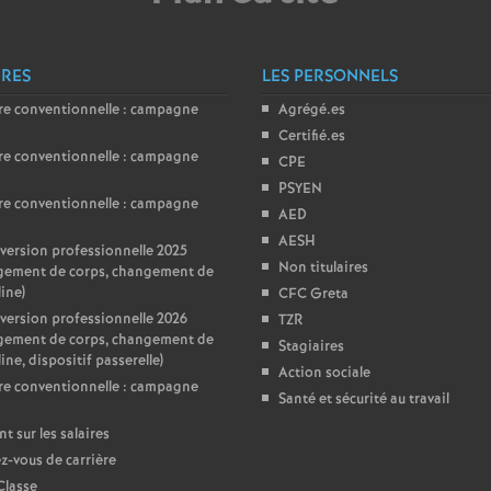
ÈRES
LES PERSONNELS
re conventionnelle : campagne
Agrégé.es
Certifié.es
re conventionnelle : campagne
CPE
PSYEN
re conventionnelle : campagne
AED
AESH
ersion professionnelle 2025
Non titulaires
gement de corps, changement de
line)
CFC Greta
ersion professionnelle 2026
TZR
gement de corps, changement de
Stagiaires
ine, dispositif passerelle)
Action sociale
re conventionnelle : campagne
Santé et sécurité au travail
nt sur les salaires
-vous de carrière
Classe