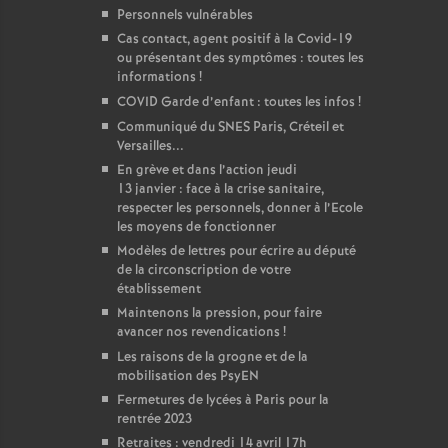
Personnels vulnérables
Cas contact, agent positif à la Covid-19
ou présentant des symptômes : toutes les
informations
!
COVID Garde d’enfant : toutes les infos
!
Communiqué du SNES Paris, Créteil et
Versailles...
En grève et dans l’action jeudi
13 janvier : face à la crise sanitaire,
respecter les personnels, donner à l’Ecole
les moyens de fonctionner
Modèles de lettres pour écrire au député
de la circonscription de votre
établissement
Maintenons la pression, pour faire
avancer nos revendications
!
Les raisons de la grogne et de la
mobilisation des PsyEN
Fermetures de lycées à Paris pour la
rentrée 2023
Retraites : vendredi 14 avril 17h