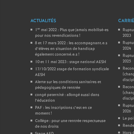
ACTUALITÉS
CARRI
er
1
mai 2022 : Plus que jamais mobilisé-es
Ruptu
pour nos revendications
!
2023
Ruptu
8 et 17 mars 2022 : les accompagnant.e.s
2024
d’élèves en situation de handicap
également concerné.e.s
!
Ruptu
2025
10 et 11 mai 2023 : stage national AESH
Reconv
17/10/2022 stage de formation syndicale
(chan
AESH
discip
Alerte sur les conditions sanitaires et
Reconv
pédagogiques de rentrée
(chan
congé paternité : allongé aussi dans
discipl
l’éducation
Ruptu
PAF : les inscriptions c’est en ce
2026
moment
!
Le poi
Collège : pour une rentrée respectueuse
Rendez
de nos droits
Hors-
Stage AED