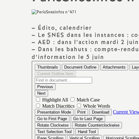
Classe exceptionnelle
PSYEN
Lycée
Liste d’aptitude
AED
BTS
–
Édito, calendrier
–
Le SNES dans les instances : 
Formation : congés, compte
AESH
–
AED : dans l’action mardi 2 juin
CPGE
personnel de formation,...
–
Dans les bahuts : compte-rend
Non titulaires
d’information le 5 juin
Temps partiel,
disponibilités,...
CFC Greta
Préparer mon départ en
TZR
retraite
Stagiaires
Action sociale
Santé et sécurité