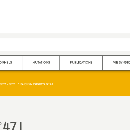
SONNELS
MUTATIONS
PUBLICATIONS
VIE SYNDI
025 - 2026
PARISSNESINFOS N°471
Mouvement Inter
Nos publications 2025 - 2026
Qui fait quoi au S
Mouvement Intra
Archives 2024-2025
Espace adhérent
Affectation TZR
Archives 2023-2024
Dans les établiss
°471