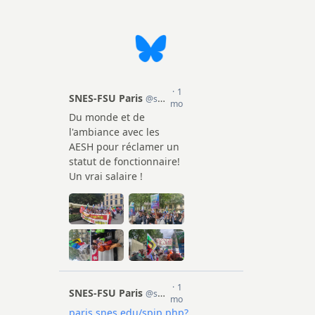
ission
cadémique
e la FSU
2