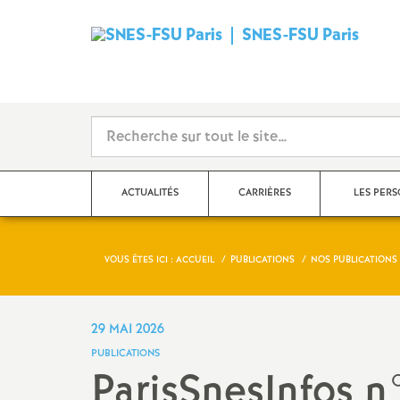
SNES-FSU Paris
ACTUALITÉS
CARRIÈRES
LES PER
VOUS ÊTES ICI :
ACCUEIL
PUBLICATIONS
NOS PUBLICATIONS 2
Communiqués de presse,
Le point sur les salaires
Agrégé.es
actions
Rendez-vous de carrière
Certifié.es
29 MAI 2026
Dans les établissements
PUBLICATIONS
Hors-Classe
CPE
ParisSnesInfos n
Collège