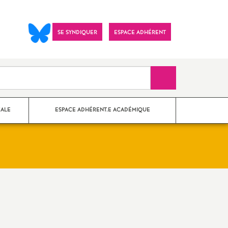
SE SYNDIQUER
ESPACE ADHÉRENT
Recherche sur le 
CALE
ESPACE ADHÉRENT.E ACADÉMIQUE
nes Paris
?
Imprimer
ements
l'article