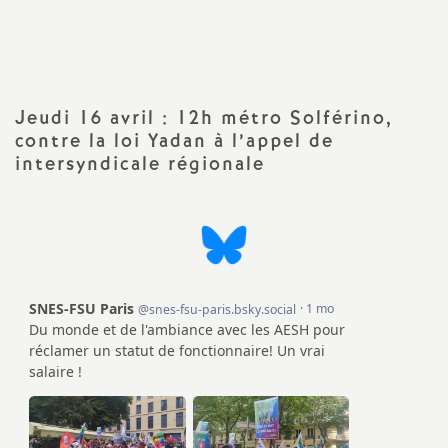
Imprimer
a
l'article
t
Jeudi 16 avril : 12h métro Solférino,
i
contre la loi Yadan à l’appel de
intersyndicale régionale
o
n
a
l
d