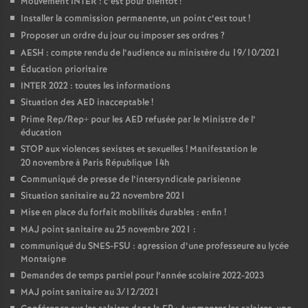
Mouvement INTER : c’est pour bientôt
!
é
Installer la commission permanente, un point c’est tout
!
Proposer un ordre du jour ou imposer ses ordres
?
O
AESH : compte rendu de l’audience au ministère du 19/10/2021
Éducation prioritaire
r
INTER 2022 : toutes les informations
Situation des AED inacceptable
!
l
Prime Rep/Rep+ pour les AED refusée par le Ministre de l’
éducation
STOP aux violences sexistes et sexuelles
! Manifestation le
é
20 novembre à Paris République 14h
Communiqué de presse de l’intersyndicale parisienne
a
Situation sanitaire au 22 novembre 2021
Mise en place du forfait mobilités durables : enfin
!
n
MAJ point sanitaire au 25 novembre 2021 :
communiqué du SNES-FSU : agression d’une professeure au lycée
Montaigne
s
Demandes de temps partiel pour l’année scolaire 2022-2023
MAJ point sanitaire au 3/12/2021
T