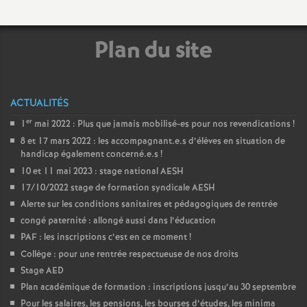
e
m
Plan du site
e
ACTUALITÉS
n
er
1
mai 2022 : Plus que jamais mobilisé-es pour nos revendications
!
t
8 et 17 mars 2022 : les accompagnant.e.s d’élèves en situation de
handicap également concerné.e.s
!
10 et 11 mai 2023 : stage national AESH
s
17/10/2022 stage de formation syndicale AESH
Alerte sur les conditions sanitaires et pédagogiques de rentrée
d
congé paternité : allongé aussi dans l’éducation
PAF : les inscriptions c’est en ce moment
!
e
Collège : pour une rentrée respectueuse de nos droits
Stage AED
S
Plan académique de formation : inscriptions jusqu’au 30 septembre
Pour les salaires, les pensions, les bourses d’études, les minima