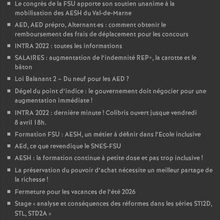
Le congrès de la FSU apporte son soutien unanime à la
mobilisation des AESH du Val-de-Marne
AED, AED prépro, Alternant
·
es : comment obtenir le
remboursement des frais de déplacement pour les concours
INTRA 2022 : toutes les informations
SALAIRES : augmentation de l’indemnité REP+, la carotte et le
bâton
Loi Balanant 2 – Du neuf pour les AED
?
Dégel du point d’indice : le gouvernement doit négocier pour une
augmentation immédiate
!
INTRA 2022 : dernière minute
! Colibris ouvert jusque vendredi
8 avril 18h.
Formation FSU : AESH, un métier à définir dans l’Ecole inclusive
AEd, ce que revendique le SNES-FSU
AESH : la formation continue à petite dose et pas trop inclusive
!
La préservation du pouvoir d’achat nécessite un meilleur partage de
la richesse
!
Fermeture pour les vacances de l’été 2026
Stage «
analyse et conséquences des réformes dans les séries STI2D,
STL, STD2A
»