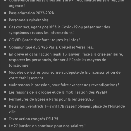
Conférence sur les salaires dans la FP : Augmenter les salaires, une
urgence
!
o
Pass education 2022-2024
Personnels vulnérables
u
Cas contact, agent positif à la Covid-19 ou présentant des
symptômes : toutes les informations
!
r
COVID Garde d’enfant : toutes les infos
!
Communiqué du SNES Paris, Créteil et Versailles...
s
En grève et dans l’action jeudi 13 janvier : face à la crise sanitaire,
respecter les personnels, donner à l’Ecole les moyens de
fonctionner
Modèles de lettres pour écrire au député de la circonscription de
votre établissement
Maintenons la pression, pour faire avancer nos revendications
!
Les raisons de la grogne et de la mobilisation des PsyEN
Fermetures de lycées à Paris pour la rentrée 2023
Retraites : vendredi 14 avril 17h rassemblement place de l’Hôtel de
ville
Texte action congrès FSU 75
Le 27 janvier, on continue pour nos salaires
!