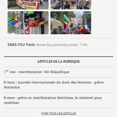
e
s
E
n
s
ARTICLES DE LA RUBRIQUE
e
er
1
mai : manifestation 14h République
i
8 mars : journée internationale du droit des femmes - grève
féministe
g
8 mars : grève et manifestation féministe, le matériel pour
mobiliser
n
VOIR TOUS LES ARTICLES