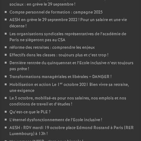
e
sociaux : en grève le 29 septembre
!
Compte personnel de formation : campagne 2025
c
AESH en grève le 29 septembre 2022
! Pour un salaire et une vie
décente
!
Les organisations syndicales représentatives de l’académie de
o
Paris ne siègeront pas au CSA
réforme des retraites : comprendre les enjeux
n
Effectifs dans les classes : toujours plus et c’est trop
!
Dernière rentrée du quinquennat et l’Ecole inclusive n’est toujours
d
pas prête
!
Transformations managériales et libérales = DANGER
!
d
er
Mobilisation et action Le 1
octobre 2021 Bien vivre sa retraite,
une exigence
Le 5 octobre, mobilisé-es pour nos salaires, nos emplois et nos
e
conditions de travail et d’études
!
Qu’est-ce que le PLE
?
g
L’éternel dysfonctionnement de l’Ecole inclusive
!
AESH : RDV mardi 19 octobre place Edmond Rostand à Paris (RER
r
Luxembourg) à 13h
!