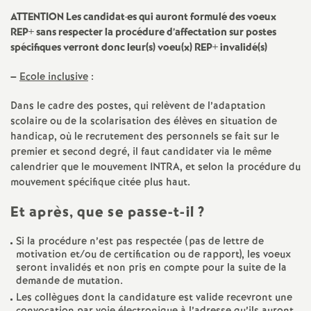
e
ATTENTION Les candidat
·
es qui auront formulé des voeux
REP+ sans respecter la procédure d’affectation sur postes
c
spécifiques verront donc leur(s) voeu(x) REP+ invalidé(s)
–
Ecole inclusive
:
o
Dans le cadre des postes, qui relèvent de l’adaptation
n
scolaire ou de la scolarisation des élèves en situation de
handicap, où le recrutement des personnels se fait sur le
d
premier et second degré, il faut candidater via le même
calendrier que le mouvement INTRA, et selon la procédure du
mouvement spécifique citée plus haut.
d
Et après, que se passe-t-il
?
e
Si la procédure n’est pas respectée (pas de lettre de
motivation et/ou de certification ou de rapport), les voeux
g
seront invalidés et non pris en compte pour la suite de la
demande de mutation.
r
Les collègues dont la candidature est valide recevront une