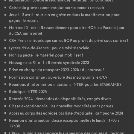
Mobilisation contre la réforme des retraites : on continue
!
Caisse de grève : comment donner/comment recevoir
Jeudi 13 avril : tout-e-s en grève et dans la manifestation pour
gagner le retrait
Mercredi 31 mai : Rassemblement pour dire NON au Pacte le jour
du CSA ministériel
CSA Paris : entourloupe sur les BOP au profit du privé sous contrat
!
Lycées d’Ile-de-France : peu de mixité sociale
Non au pacte : le matériel pour mobiliser
!
Message aux S1 n°1 : Rentrée syndicale 2023
Prise en charge du transport 2023-2024 : du nouveau
!
Formation continue : ouverture des inscriptions le 8/09
Réunions d’information mutations INTER pour les STAGIAIRES
Rubrique INTER 2024
Rentrée 2024 : demandes de disponibilités, congés divers
Classe exceptionnelle : les nouvelles modalités sont parues
Accès au corps des agrégés par liste d’aptitude : campagne 2024
Réunion d’information classe exceptionnelle : le lundi 11/03 à
17h30
CPGE : la ministre annonce la suspension des projets du rectorat