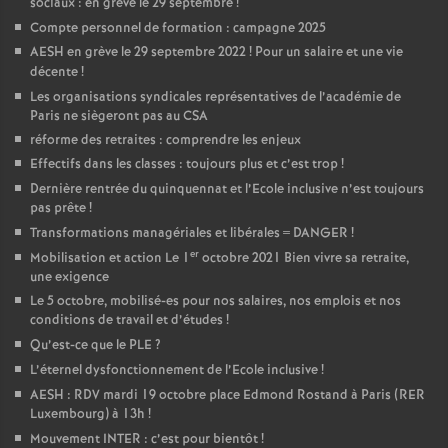
sociaux : en grève le 29 septembre
!
Compte personnel de formation : campagne 2025
AESH en grève le 29 septembre 2022
! Pour un salaire et une vie
décente
!
Les organisations syndicales représentatives de l’académie de
Paris ne siègeront pas au CSA
réforme des retraites : comprendre les enjeux
Effectifs dans les classes : toujours plus et c’est trop
!
Dernière rentrée du quinquennat et l’Ecole inclusive n’est toujours
pas prête
!
Transformations managériales et libérales = DANGER
!
er
Mobilisation et action Le 1
octobre 2021 Bien vivre sa retraite,
une exigence
Le 5 octobre, mobilisé-es pour nos salaires, nos emplois et nos
conditions de travail et d’études
!
Qu’est-ce que le PLE
?
L’éternel dysfonctionnement de l’Ecole inclusive
!
AESH : RDV mardi 19 octobre place Edmond Rostand à Paris (RER
Luxembourg) à 13h
!
Mouvement INTER : c’est pour bientôt
!