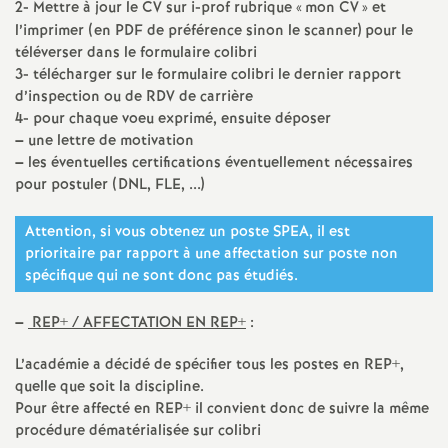
e
2- Mettre à jour le CV sur i-prof rubrique «
mon CV
» et
l’imprimer (en PDF de préférence sinon le scanner) pour le
m
téléverser dans le formulaire colibri
3- télécharger sur le formulaire colibri le dernier rapport
d’inspection ou de RDV de carrière
e
4- pour chaque voeu exprimé, ensuite déposer
–
une lettre de motivation
n
–
les éventuelles certifications éventuellement nécessaires
pour postuler (DNL, FLE, ...)
t
Attention, si vous obtenez un poste SPEA, il est
prioritaire par rapport à une affectation sur poste non
s
spécifique qui ne sont donc pas étudiés.
d
–
REP+ / AFFECTATION EN REP+
:
e
L’académie a décidé de spécifier tous les postes en REP+,
quelle que soit la discipline.
S
Pour être affecté en REP+ il convient donc de suivre la même
procédure dématérialisée sur colibri