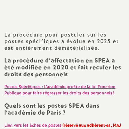
Imprimer
a
l'article
t
La procédure pour postuler sur les
i
postes spécifiques a évolue en 2025 et
est entièrement dématérialisée.
o
La procédure d’affectation en SPEA a
été modifiée en 2020 et fait reculer les
n
droits des personnels
a
Postes Spécifiques : L’académie profite de la loi Fonction
Publique pour faire régresser les droits des personnels
!
l
Quels sont les postes SPEA dans
d
l’académie de Paris
?
Lien vers les fiches de postes
(réservé aux adhérent
·
es , MAJ