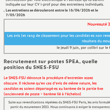
convocation par voie électronique à l’adresse qu’ils auront
indiquée sur leur CV i-prof pour des entretiens individuels.
é
Les entretiens se dérouleront entre le 16/04/2026 et le
7/05/2026
O
Nouveauté 
r
Les avis (et rang de classement pour les candidat
·
es non ret
résultats du mo
l
le jeudi 9 juin, par colibri sur l
é
Recrutement sur postes SPEA, quelle
position du SNES-FSU
a
Le SNES-FSU dénonce la procédure d’entretien assez
n
obscure. Il réclame qu’en cas d’avis de même nature, les
candidat
·
es soient départagé
·
es au barème de la partie fixe
s
(ancienneté de poste + barème lié à l’échelon)
Suite aux revendications répétées du SNES-FSU Paris, les avis formulé
T
partir du mouvement 2023. Nous continuons à exiger la transparence