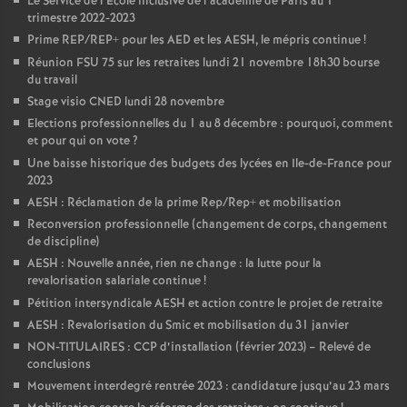
Le Service de l’Ecole inclusive de l’académie de Paris au 1
trimestre 2022-2023
Prime REP/REP+ pour les AED et les AESH, le mépris continue
!
Réunion FSU 75 sur les retraites lundi 21 novembre 18h30 bourse
du travail
Stage visio CNED lundi 28 novembre
Elections professionnelles du 1 au 8 décembre : pourquoi, comment
et pour qui on vote
?
Une baisse historique des budgets des lycées en Ile-de-France pour
2023
AESH : Réclamation de la prime Rep/Rep+ et mobilisation
Reconversion professionnelle (changement de corps, changement
de discipline)
AESH : Nouvelle année, rien ne change : la lutte pour la
revalorisation salariale continue
!
Pétition intersyndicale AESH et action contre le projet de retraite
AESH : Revalorisation du Smic et mobilisation du 31 janvier
NON-TITULAIRES : CCP d’installation (février 2023) – Relevé de
conclusions
Mouvement interdegré rentrée 2023 : candidature jusqu’au 23 mars