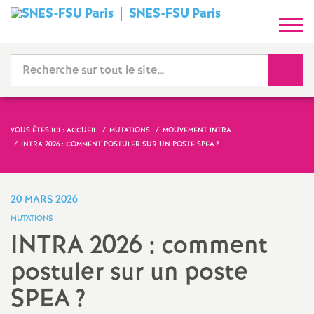
SNES-FSU Paris
S
y
Reche
n
d
VOUS ÊTES ICI :
ACCUEIL
MUTATIONS
MOUVEMENT INTRA
INTRA 2026 : COMMENT POSTULER SUR UN POSTE SPEA
?
i
c
20 MARS 2026
MUTATIONS
a
INTRA 2026 : comment
postuler sur un poste
t
SPEA
?
N