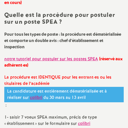
e
en cours)
s
Quelle est la procédure pour postuler
sur un poste SPEA
?
E
Pour tous les types de poste : la procédure est dématérialisée
n
et comporte un double avis : chef d’établissement et
inspection
s
notre tutoriel pour postuler sur les postes SPEA
(réservé aux
adhérent
·
es)
e
La procédure est IDENTIQUE pour les entrant
·
es ou les
titulaires de l’académie
i
La candidature est entièrement dématérialisée et à
réaliser sur
colibri
du 30 mars au 13 avril
g
:
n
1- saisir 7 voeux SPEA maximum, précis de type
«
établissement
» sur le formulaire sur
colibri