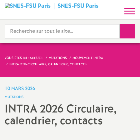
SNES-FSU Paris
S
y
Reche
n
d
VOUS ÊTES ICI :
ACCUEIL
MUTATIONS
MOUVEMENT INTRA
INTRA 2026 CIRCULAIRE, CALENDRIER, CONTACTS
i
c
10 MARS 2026
MUTATIONS
a
INTRA 2026 Circulaire,
calendrier, contacts
t
N
Imprimer
l'article