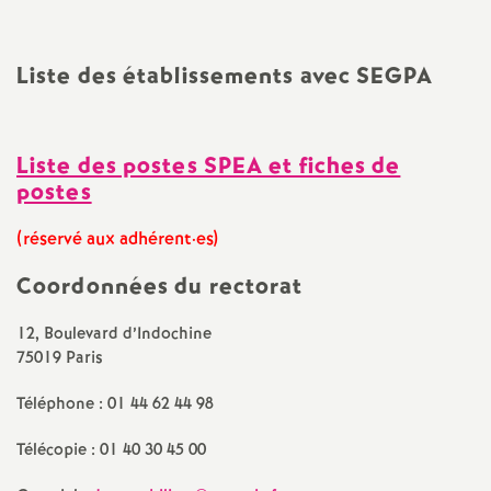
e
c
Liste des établissements avec SEGPA
o
Liste des postes SPEA et fiches de
n
postes
d
(réservé aux adhérent
·
es)
Coordonnées du rectorat
d
12, Boulevard d’Indochine
e
75019 Paris
g
Téléphone : 01 44 62 44 98
Télécopie : 01 40 30 45 00
r