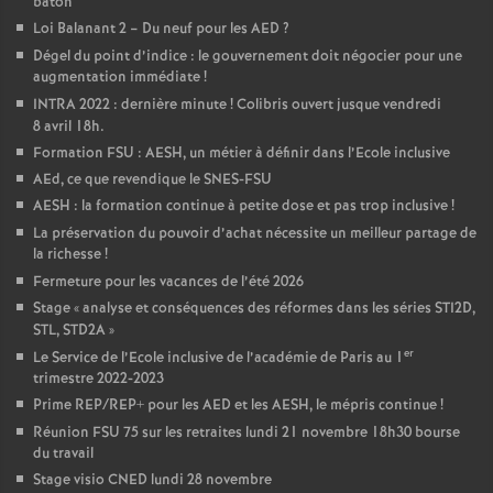
bâton
Loi Balanant 2 – Du neuf pour les AED
?
Dégel du point d’indice : le gouvernement doit négocier pour une
augmentation immédiate
!
INTRA 2022 : dernière minute
! Colibris ouvert jusque vendredi
8 avril 18h.
Formation FSU : AESH, un métier à définir dans l’Ecole inclusive
AEd, ce que revendique le SNES-FSU
AESH : la formation continue à petite dose et pas trop inclusive
!
La préservation du pouvoir d’achat nécessite un meilleur partage de
la richesse
!
Fermeture pour les vacances de l’été 2026
Stage «
analyse et conséquences des réformes dans les séries STI2D,
STL, STD2A
»
er
Le Service de l’Ecole inclusive de l’académie de Paris au 1
trimestre 2022-2023
Prime REP/REP+ pour les AED et les AESH, le mépris continue
!
Réunion FSU 75 sur les retraites lundi 21 novembre 18h30 bourse
du travail
Stage visio CNED lundi 28 novembre