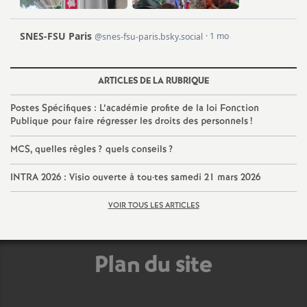
o
u
ARTICLES DE LA RUBRIQUE
r
Postes Spécifiques : L’académie profite de la loi Fonction
Publique pour faire régresser les droits des personnels
!
s
MCS, quelles règles
? quels conseils
?
INTRA 2026 : Visio ouverte à tou
·
tes samedi 21 mars 2026
VOIR TOUS LES ARTICLES
Plan du site