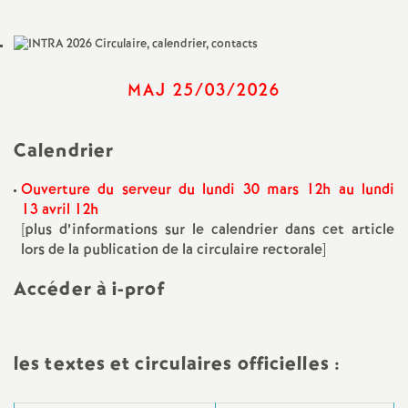
a
t
MAJ 25/03/2026
i
Calendrier
o
Ouverture du serveur du lundi 30 mars 12h au lundi
13 avril 12h
n
[plus d’informations sur le calendrier dans cet article
lors de la publication de la circulaire rectorale]
a
Accéder à i-prof
l
d
les textes et circulaires officielles :