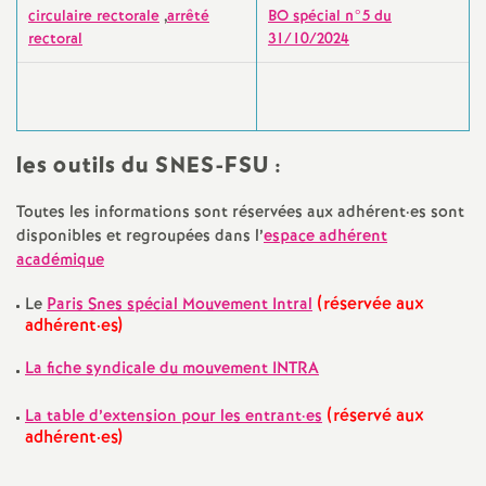
e
circulaire rectorale
,
arrêté
BO spécial n°5 du
rectoral
31/10/2024
s
E
n
les outils du SNES-FSU :
s
Toutes les informations sont réservées aux adhérent
·
es sont
disponibles et regroupées dans l’
espace adhérent
académique
e
(réservée aux
Le
Paris Snes spécial Mouvement Intral
i
adhérent
·
es)
La fiche syndicale du mouvement INTRA
g
(réservé aux
La table d’extension pour les entrant
·
es
n
adhérent
·
es)