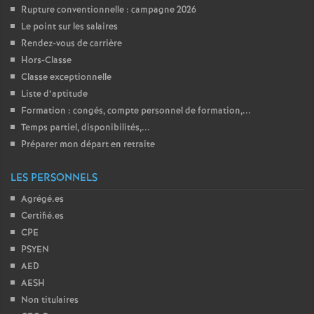
Rupture conventionnelle : campagne 2026
Le point sur les salaires
Rendez-vous de carrière
Hors-Classe
Classe exceptionnelle
Liste d’aptitude
Formation : congés, compte personnel de formation,...
Temps partiel, disponibilités,...
Préparer mon départ en retraite
LES PERSONNELS
Agrégé.es
Certifié.es
CPE
PSYEN
AED
AESH
Non titulaires