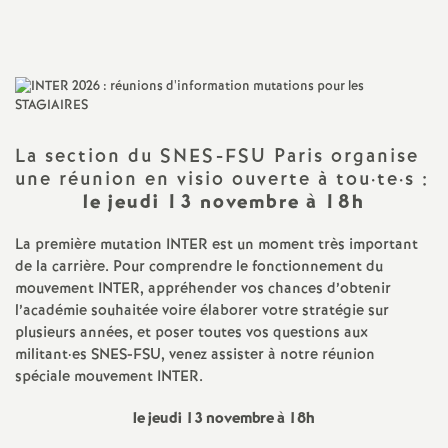
Imprimer
a
l'article
t
i
La section du SNES-FSU Paris organise
une réunion en visio ouverte à tou
·
te
·
s :
o
le jeudi 13 novembre à 18h
n
La première mutation INTER est un moment très important
de la carrière. Pour comprendre le fonctionnement du
a
mouvement INTER, appréhender vos chances d’obtenir
l’académie souhaitée voire élaborer votre stratégie sur
plusieurs années, et poser toutes vos questions aux
l
militant
·
es SNES-FSU, venez assister à notre réunion
spéciale mouvement INTER.
d
le jeudi 13 novembre à 18h