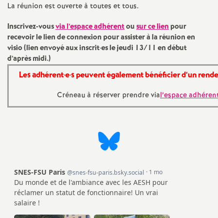
e
La réunion est ouverte à toutes et tous.
s
Inscrivez-vous
via l’espace adhérent
ou
sur ce lien
pour
recevoir le lien de connexion pour assister à la réunion en
E
visio (lien envoyé aux inscrit
·
es le jeudi 13/11 en début
d’après midi.)
n
Les adhérent
·
e
·
s peuvent également bénéficier d’un rendez
s
Créneau à réserver prendre via
l’espace adhéren
e
i
g
n