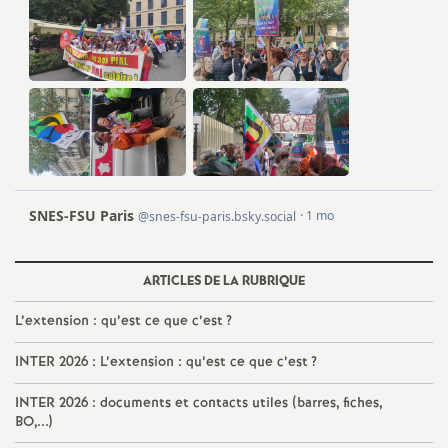
e
m
e
n
t
s
ARTICLES DE LA RUBRIQUE
d
L’extension : qu’est ce que c’est
?
e
INTER 2026 : L’extension : qu’est ce que c’est
?
INTER 2026 : documents et contacts utiles (barres, fiches,
S
BO,...)