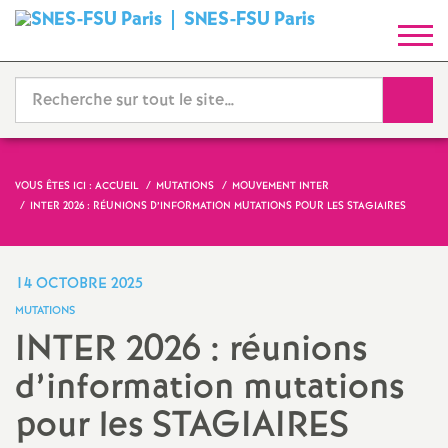
SNES-FSU Paris
S
y
Reche
n
d
VOUS ÊTES ICI :
ACCUEIL
MUTATIONS
MOUVEMENT INTER
INTER 2026 : RÉUNIONS D’INFORMATION MUTATIONS POUR LES STAGIAIRES
i
c
14 OCTOBRE 2025
MUTATIONS
a
INTER 2026 : réunions
d’information mutations
t
pour les STAGIAIRES
N