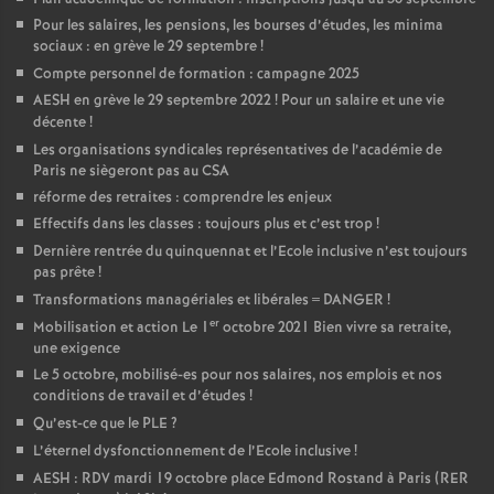
é
Pour les salaires, les pensions, les bourses d’études, les minima
sociaux : en grève le 29 septembre
!
Compte personnel de formation : campagne 2025
O
AESH en grève le 29 septembre 2022
! Pour un salaire et une vie
décente
!
r
Les organisations syndicales représentatives de l’académie de
Paris ne siègeront pas au CSA
l
réforme des retraites : comprendre les enjeux
Effectifs dans les classes : toujours plus et c’est trop
!
é
Dernière rentrée du quinquennat et l’Ecole inclusive n’est toujours
pas prête
!
Transformations managériales et libérales = DANGER
!
a
er
Mobilisation et action Le 1
octobre 2021 Bien vivre sa retraite,
une exigence
n
Le 5 octobre, mobilisé-es pour nos salaires, nos emplois et nos
conditions de travail et d’études
!
s
Qu’est-ce que le PLE
?
L’éternel dysfonctionnement de l’Ecole inclusive
!
T
AESH : RDV mardi 19 octobre place Edmond Rostand à Paris (RER