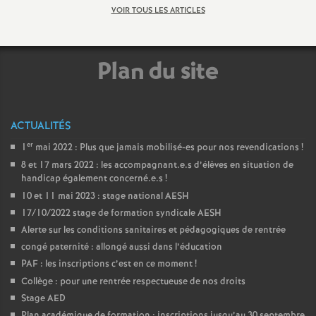
e
VOIR TOUS LES ARTICLES
c
Plan du site
o
n
ACTUALITÉS
er
1
mai 2022 : Plus que jamais mobilisé-es pour nos revendications
!
d
8 et 17 mars 2022 : les accompagnant.e.s d’élèves en situation de
handicap également concerné.e.s
!
d
10 et 11 mai 2023 : stage national AESH
17/10/2022 stage de formation syndicale AESH
e
Alerte sur les conditions sanitaires et pédagogiques de rentrée
congé paternité : allongé aussi dans l’éducation
g
PAF : les inscriptions c’est en ce moment
!
Collège : pour une rentrée respectueuse de nos droits
r
Stage AED
Plan académique de formation : inscriptions jusqu’au 30 septembre