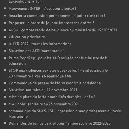
Luxembourg) à 13h
!
Mouvement INTER : c’est pour bientôt
!
o
Installer la commission permanente, un point c’est tout
!
Proposer un ordre du jour ou imposer ses ordres
?
u
AESH : compte rendu de l’audience au ministère du 19/10/2021
Éducation prioritaire
r
INTER 2022 : toutes les informations
Situation des AED inacceptable
!
s
Prime Rep/Rep+ pour les AED refusée par le Ministre de l’
éducation
STOP aux violences sexistes et sexuelles
! Manifestation le
20 novembre à Paris République 14h
Communiqué de presse de l’intersyndicale parisienne
Situation sanitaire au 22 novembre 2021
Mise en place du forfait mobilités durables : enfin
!
MAJ point sanitaire au 25 novembre 2021 :
communiqué du SNES-FSU : agression d’une professeure au lycée
Montaigne
Demandes de temps partiel pour l’année scolaire 2022-2023