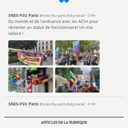
e
m
e
n
t
s
d
e
S
ARTICLES DE LA RUBRIQUE