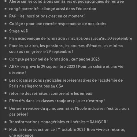
Alerte sur les conditions sanitaires et pédagogiques de rentrée
é
congé paternité : allongé aussi dans l’éducation
PAF : les inscriptions c’est en ce moment
!
O
Collège : pour une rentrée respectueuse de nos droits
Stage AED
r
Plan académique de formation : inscriptions jusqu’au 30 septembre
Pour les salaires, les pensions, les bourses d’études, les minima
sociaux : en grève le 29 septembre
!
l
Compte personnel de formation : campagne 2025
AESH en grève le 29 septembre 2022
! Pour un salaire et une vie
é
décente
!
Les organisations syndicales représentatives de l’académie de
a
Paris ne siègeront pas au CSA
réforme des retraites : comprendre les enjeux
n
Effectifs dans les classes : toujours plus et c’est trop
!
Dernière rentrée du quinquennat et l’Ecole inclusive n’est toujours
pas prête
!
s
Transformations managériales et libérales = DANGER
!
er
Mobilisation et action Le 1
octobre 2021 Bien vivre sa retraite,
T
une exigence