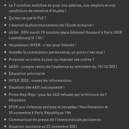
Le 5 octobre, mobilisé-es pour nos salaires, nos emplois et nos
o
conditions de travail et d’études
!
Qu’est-ce que le PLE
?
u
L’éternel dysfonctionnement de l’Ecole inclusive
!
AESH : RDV mardi 19 octobre place Edmond Rostand à Paris (RER
Luxembourg) à 13h
!
r
Mouvement INTER : c’est pour bientôt
!
Installer la commission permanente, un point c’est tout
!
s
Proposer un ordre du jour ou imposer ses ordres
?
AESH : compte rendu de l’audience au ministère du 19/10/2021
Éducation prioritaire
INTER 2022 : toutes les informations
Situation des AED inacceptable
!
Prime Rep/Rep+ pour les AED refusée par le Ministre de l’
éducation
STOP aux violences sexistes et sexuelles
! Manifestation le
20 novembre à Paris République 14h
Communiqué de presse de l’intersyndicale parisienne
Situation sanitaire au 22 novembre 2021