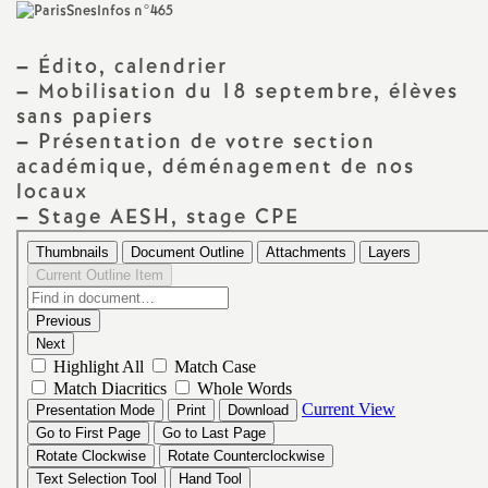
a
–
Édito, calendrier
t
–
Mobilisation du 18 septembre, élèves
sans papiers
–
Présentation de votre section
i
académique, déménagement de nos
locaux
o
–
Stage AESH, stage CPE
n
a
l
d