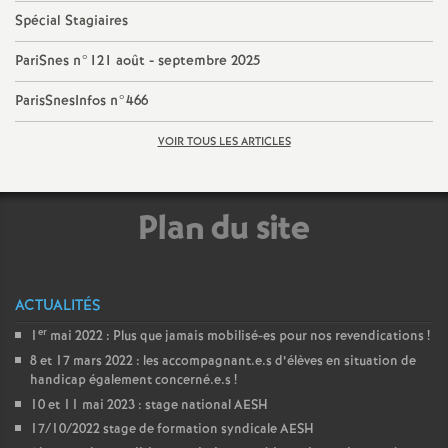
e
Spécial Stagiaires
PariSnes n°121 août - septembre 2025
c
ParisSnesInfos n°466
o
VOIR TOUS LES ARTICLES
n
d
Plan du site
d
ACTUALITÉS
e
er
1
mai 2022 : Plus que jamais mobilisé-es pour nos revendications
!
8 et 17 mars 2022 : les accompagnant.e.s d’élèves en situation de
g
handicap également concerné.e.s
!
10 et 11 mai 2023 : stage national AESH
r
17/10/2022 stage de formation syndicale AESH