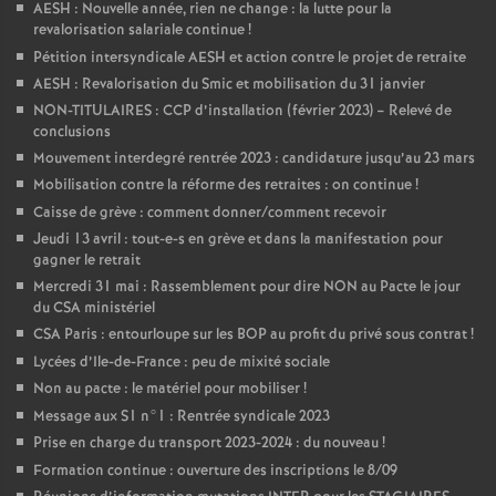
AESH : Nouvelle année, rien ne change : la lutte pour la
revalorisation salariale continue
!
Pétition intersyndicale AESH et action contre le projet de retraite
AESH : Revalorisation du Smic et mobilisation du 31 janvier
NON-TITULAIRES : CCP d’installation (février 2023) – Relevé de
conclusions
Mouvement interdegré rentrée 2023 : candidature jusqu’au 23 mars
Mobilisation contre la réforme des retraites : on continue
!
Caisse de grève : comment donner/comment recevoir
Jeudi 13 avril : tout-e-s en grève et dans la manifestation pour
gagner le retrait
Mercredi 31 mai : Rassemblement pour dire NON au Pacte le jour
du CSA ministériel
CSA Paris : entourloupe sur les BOP au profit du privé sous contrat
!
Lycées d’Ile-de-France : peu de mixité sociale
Non au pacte : le matériel pour mobiliser
!
Message aux S1 n°1 : Rentrée syndicale 2023
Prise en charge du transport 2023-2024 : du nouveau
!
Formation continue : ouverture des inscriptions le 8/09