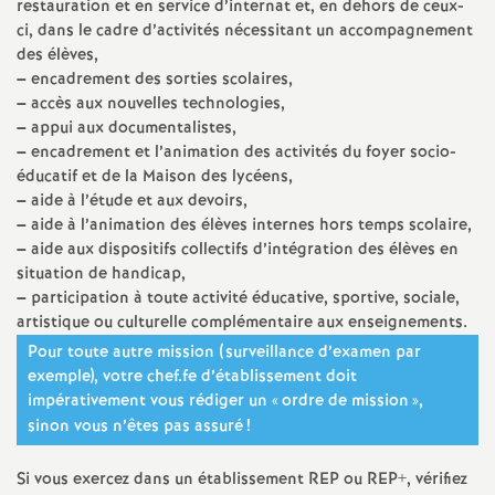
e
restauration et en service d’internat et, en dehors de ceux-
ci, dans le cadre d’activités nécessitant un accompagnement
des élèves,
m
–
encadrement des sorties scolaires,
–
accès aux nouvelles technologies,
e
–
appui aux documentalistes,
–
encadrement et l’animation des activités du foyer socio-
n
éducatif et de la Maison des lycéens,
–
aide à l’étude et aux devoirs,
–
aide à l’animation des élèves internes hors temps scolaire,
t
–
aide aux dispositifs collectifs d’intégration des élèves en
situation de handicap,
s
–
participation à toute activité éducative, sportive, sociale,
artistique ou culturelle complémentaire aux enseignements.
d
Pour toute autre mission (surveillance d’examen par
exemple), votre chef.fe d’établissement doit
e
impérativement vous rédiger un «
ordre de mission
»,
sinon vous n’êtes pas assuré
!
S
Si vous exercez dans un établissement REP ou REP+, vérifiez