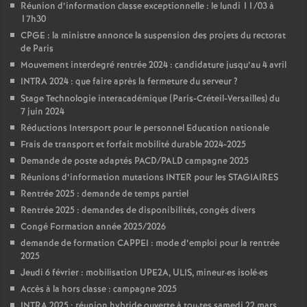
Réunion d’information classe exceptionnelle : le lundi 11/03 à
17h30
CPGE : la ministre annonce la suspension des projets du rectorat
de Paris
Mouvement interdegré rentrée 2024 : candidature jusqu’au 4 avril
INTRA 2024 : que faire après la fermeture du serveur
?
Stage Technologie interacadémique (Paris-Créteil-Versailles) du
7 juin 2024
Réductions Intersport pour le personnel Education nationale
Frais de transport et forfait mobilité durable 2024-2025
Demande de poste adaptés PACD/PALD campagne 2025
Réunions d’information mutations INTER pour les STAGIAIRES
Rentrée 2025 : demande de temps partiel
Rentrée 2025 : demandes de disponibilités, congés divers
Congé Formation année 2025/2026
demande de formation CAPPEI : mode d’emploi pour la rentrée
2025
Jeudi 6 février : mobilisation UPE2A, ULIS, mineur
·
es isolé
·
es
Accès à la hors classe : campagne 2025
INTRA 2025 : réunion hybride ouverte à tou
·
tes samedi 22 mars