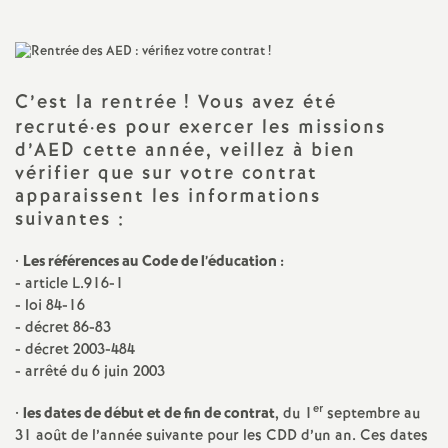
a
t
C’est la rentrée
! Vous avez été
recruté
·
es pour exercer les missions
i
d’AED cette année, veillez à bien
vérifier que sur votre contrat
o
apparaissent les informations
suivantes :
n
•
Les références au Code de l’éducation :
- article L.916-1
a
- loi 84-16
- décret 86-83
l
- décret 2003-484
- arrêté du 6 juin 2003
d
er
•
les dates de début et de fin de contrat
, du 1
septembre au
31 août de l’année suivante pour les CDD d’un an. Ces dates