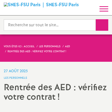
SNES-FSU Paris
S
y
Reche
n
d
VOUS ÊTES ICI :
ACCUEIL
LES PERSONNELS
AED
RENTRÉE DES AED : VÉRIFIEZ VOTRE CONTRAT
!
i
c
27 AOÛT 2025
LES PERSONNELS
a
Rentrée des AED : vérifiez
votre contrat
!
t
N
Imprimer
l'article