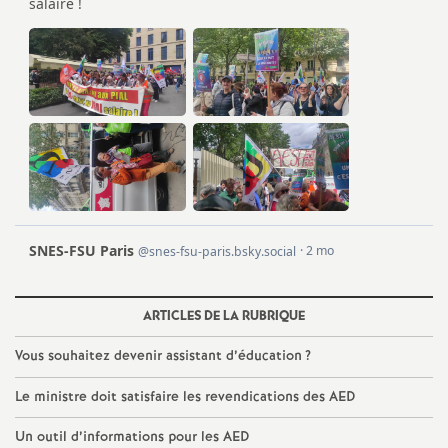
é
O
r
l
é
a
ARTICLES DE LA RUBRIQUE
n
Vous souhaitez devenir assistant d’éducation
?
s
Le ministre doit satisfaire les revendications des AED
T
Un outil d’informations pour les AED