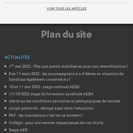
VOIR TOUS LES ARTICLES
o
u
Plan du site
r
s
ACTUALITÉS
er
1
mai 2022 : Plus que jamais mobilisé-es pour nos revendications
!
8 et 17 mars 2022 : les accompagnant.e.s d’élèves en situation de
handicap également concerné.e.s
!
10 et 11 mai 2023 : stage national AESH
17/10/2022 stage de formation syndicale AESH
Alerte sur les conditions sanitaires et pédagogiques de rentrée
congé paternité : allongé aussi dans l’éducation
PAF : les inscriptions c’est en ce moment
!
Collège : pour une rentrée respectueuse de nos droits
Stage AED