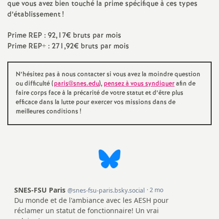
que vous avez bien touché la prime spécifique à ces types
e
d’établissement
!
c
Prime REP : 92,17€ bruts par mois
Prime REP+ : 271,92€ bruts par mois
o
N’hésitez pas à nous contacter si vous avez la moindre question
n
ou difficulté (
paris@snes.edu
),
pensez à vous syndiquer
afin de
faire corps face à la précarité de votre statut et d’être plus
efficace dans la lutte pour exercer vos missions dans de
d
meilleures conditions
!
d
e
g
r