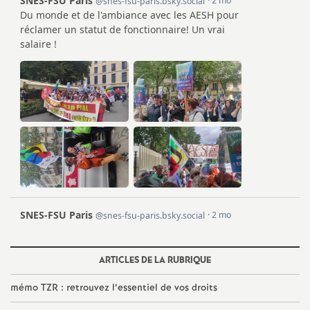
e
m
e
n
t
s
d
e
ARTICLES DE LA RUBRIQUE
S
mémo TZR : retrouvez l’essentiel de vos droits