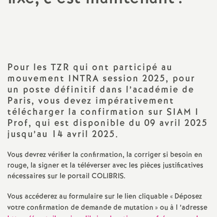
a
Imprimer
l'article
t
i
Pour les TZR qui ont participé au
mouvement INTRA session 2025, pour
o
un poste définitif dans l’académie de
Paris, vous devez impérativement
télécharger la confirmation sur SIAM I
n
Prof, qui est disponible du 09 avril 2025
jusqu’au 14 avril 2025.
a
Vous devrez vérifier la confirmation, la corriger si besoin en
l
rouge, la signer et la téléverser avec les pièces justificatives
nécessaires sur le portail COLIBRIS.
d
Vous accéderez au formulaire sur le lien cliquable «
Déposez
votre confirmation de demande de mutation
» ou à l ’adresse