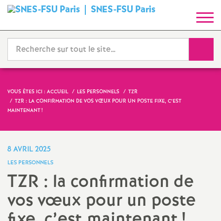
SNES-FSU Paris
S
y
Reche
n
d
VOUS ÊTES ICI :
ACCUEIL
LES PERSONNELS
TZR
TZR : LA CONFIRMATION DE VOS VŒUX POUR UN POSTE FIXE, C’EST
i
MAINTENANT
!
c
8 AVRIL 2025
a
LES PERSONNELS
TZR : la confirmation de
t
vos vœux pour un poste
N
fixe, c’est maintenant
!