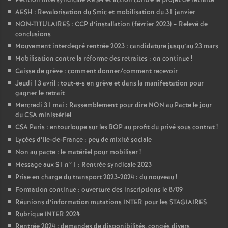
Pétition intersyndicale AESH et action contre le projet de retraite
AESH : Revalorisation du Smic et mobilisation du 31 janvier
NON-TITULAIRES : CCP d’installation (février 2023) – Relevé de
conclusions
Mouvement interdegré rentrée 2023 : candidature jusqu’au 23 mars
Mobilisation contre la réforme des retraites : on continue
!
Caisse de grève : comment donner/comment recevoir
Jeudi 13 avril : tout-e-s en grève et dans la manifestation pour
gagner le retrait
Mercredi 31 mai : Rassemblement pour dire NON au Pacte le jour
du CSA ministériel
CSA Paris : entourloupe sur les BOP au profit du privé sous contrat
!
Lycées d’Ile-de-France : peu de mixité sociale
Non au pacte : le matériel pour mobiliser
!
Message aux S1 n°1 : Rentrée syndicale 2023
Prise en charge du transport 2023-2024 : du nouveau
!
Formation continue : ouverture des inscriptions le 8/09
Réunions d’information mutations INTER pour les STAGIAIRES
Rubrique INTER 2024
Rentrée 2024 : demandes de disponibilités, congés divers