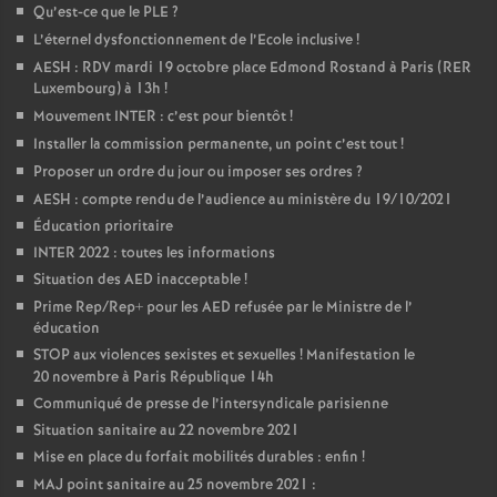
Qu’est-ce que le PLE
?
o
L’éternel dysfonctionnement de l’Ecole inclusive
!
AESH : RDV mardi 19 octobre place Edmond Rostand à Paris (RER
Luxembourg) à 13h
!
u
Mouvement INTER : c’est pour bientôt
!
Installer la commission permanente, un point c’est tout
!
r
Proposer un ordre du jour ou imposer ses ordres
?
AESH : compte rendu de l’audience au ministère du 19/10/2021
s
Éducation prioritaire
INTER 2022 : toutes les informations
Situation des AED inacceptable
!
Prime Rep/Rep+ pour les AED refusée par le Ministre de l’
éducation
STOP aux violences sexistes et sexuelles
! Manifestation le
20 novembre à Paris République 14h
Communiqué de presse de l’intersyndicale parisienne
Situation sanitaire au 22 novembre 2021
Mise en place du forfait mobilités durables : enfin
!
MAJ point sanitaire au 25 novembre 2021 :