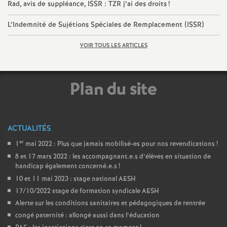
Rad, avis de suppléance, ISSR : TZR j’ai des droits
!
e
L’Indemnité de Sujétions Spéciales de Remplacement (ISSR)
c
VOIR TOUS LES ARTICLES
o
Plan du site
n
d
ACTUALITÉS
d
er
1
mai 2022 : Plus que jamais mobilisé-es pour nos revendications
!
8 et 17 mars 2022 : les accompagnant.e.s d’élèves en situation de
e
handicap également concerné.e.s
!
10 et 11 mai 2023 : stage national AESH
g
17/10/2022 stage de formation syndicale AESH
Alerte sur les conditions sanitaires et pédagogiques de rentrée
r
congé paternité : allongé aussi dans l’éducation