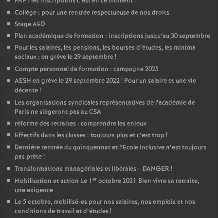
PAF : les inscriptions c’est en ce moment
!
é
Collège : pour une rentrée respectueuse de nos droits
Stage AED
O
Plan académique de formation : inscriptions jusqu’au 30 septembre
Pour les salaires, les pensions, les bourses d’études, les minima
sociaux : en grève le 29 septembre
!
r
Compte personnel de formation : campagne 2025
AESH en grève le 29 septembre 2022
! Pour un salaire et une vie
l
décente
!
Les organisations syndicales représentatives de l’académie de
é
Paris ne siègeront pas au CSA
réforme des retraites : comprendre les enjeux
a
Effectifs dans les classes : toujours plus et c’est trop
!
Dernière rentrée du quinquennat et l’Ecole inclusive n’est toujours
pas prête
!
n
Transformations managériales et libérales = DANGER
!
er
Mobilisation et action Le 1
octobre 2021 Bien vivre sa retraite,
s
une exigence
Le 5 octobre, mobilisé-es pour nos salaires, nos emplois et nos
T
conditions de travail et d’études
!