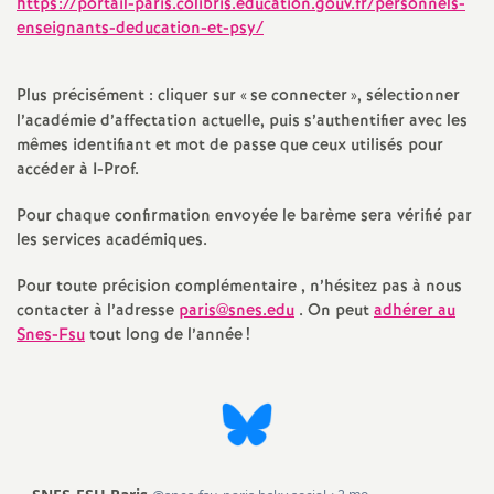
e
https://portail-paris.colibris.education.gouv.fr/personnels-
enseignants-deducation-et-psy/
s
Plus précisément : cliquer sur «
se connecter
», sélectionner
E
l’académie d’affectation actuelle, puis s’authentifier avec les
mêmes identifiant et mot de passe que ceux utilisés pour
n
accéder à I-Prof.
s
Pour chaque confirmation envoyée le barème sera vérifié par
les services académiques.
e
Pour toute précision complémentaire , n’hésitez pas à nous
contacter à l’adresse
paris@snes.edu
. On peut
adhérer au
i
Snes-Fsu
tout long de l’année
!
g
n