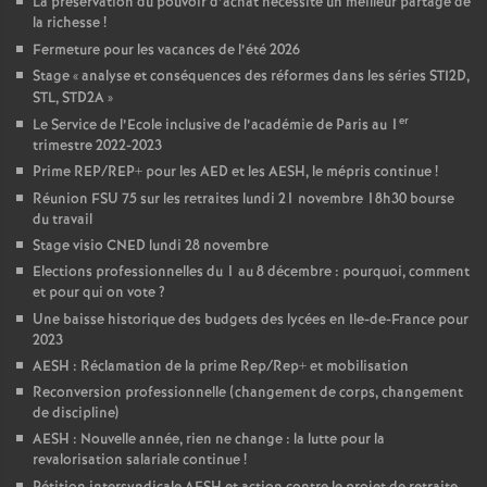
La préservation du pouvoir d’achat nécessite un meilleur partage de
la richesse
!
Fermeture pour les vacances de l’été 2026
Stage «
analyse et conséquences des réformes dans les séries STI2D,
STL, STD2A
»
er
Le Service de l’Ecole inclusive de l’académie de Paris au 1
trimestre 2022-2023
Prime REP/REP+ pour les AED et les AESH, le mépris continue
!
Réunion FSU 75 sur les retraites lundi 21 novembre 18h30 bourse
du travail
Stage visio CNED lundi 28 novembre
Elections professionnelles du 1 au 8 décembre : pourquoi, comment
et pour qui on vote
?
Une baisse historique des budgets des lycées en Ile-de-France pour
2023
AESH : Réclamation de la prime Rep/Rep+ et mobilisation
Reconversion professionnelle (changement de corps, changement
de discipline)
AESH : Nouvelle année, rien ne change : la lutte pour la
revalorisation salariale continue
!