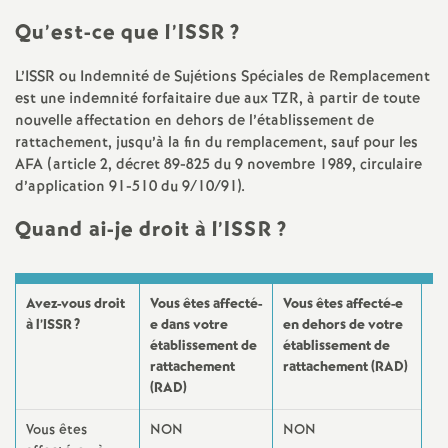
e
Qu’est-ce que l’ISSR
?
s
L’ISSR ou Indemnité de Sujétions Spéciales de Remplacement
E
est une indemnité forfaitaire due aux TZR, à partir de toute
nouvelle affectation en dehors de l’établissement de
n
rattachement, jusqu’à la fin du remplacement, sauf pour les
AFA (article 2, décret 89-825 du 9 novembre 1989, circulaire
d’application 91-510 du 9/10/91).
s
Quand ai-je droit à l’ISSR
?
e
i
Avez-vous droit
Vous êtes affecté-
Vous êtes affecté-e
à l’ISSR
?
e dans votre
en dehors de votre
g
établissement de
établissement de
rattachement
rattachement (RAD)
(RAD)
n
Vous êtes
NON
NON