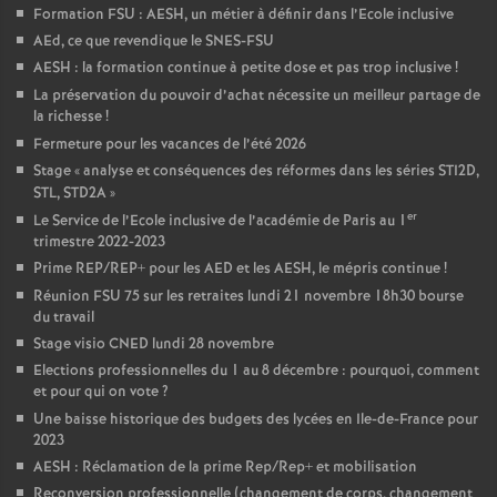
Formation FSU : AESH, un métier à définir dans l’Ecole inclusive
AEd, ce que revendique le SNES-FSU
AESH : la formation continue à petite dose et pas trop inclusive
!
La préservation du pouvoir d’achat nécessite un meilleur partage de
la richesse
!
Fermeture pour les vacances de l’été 2026
Stage «
analyse et conséquences des réformes dans les séries STI2D,
STL, STD2A
»
er
Le Service de l’Ecole inclusive de l’académie de Paris au 1
trimestre 2022-2023
Prime REP/REP+ pour les AED et les AESH, le mépris continue
!
Réunion FSU 75 sur les retraites lundi 21 novembre 18h30 bourse
du travail
Stage visio CNED lundi 28 novembre
Elections professionnelles du 1 au 8 décembre : pourquoi, comment
et pour qui on vote
?
Une baisse historique des budgets des lycées en Ile-de-France pour
2023
AESH : Réclamation de la prime Rep/Rep+ et mobilisation
Reconversion professionnelle (changement de corps, changement