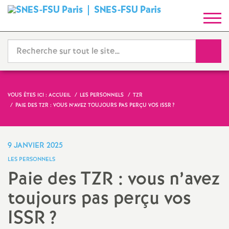
SNES-FSU Paris
S
y
Reche
n
d
VOUS ÊTES ICI :
ACCUEIL
LES PERSONNELS
TZR
PAIE DES TZR : VOUS N’AVEZ TOUJOURS PAS PERÇU VOS ISSR
?
i
c
9 JANVIER 2025
LES PERSONNELS
a
Paie des TZR : vous n’avez
toujours pas perçu vos
t
ISSR
?
N