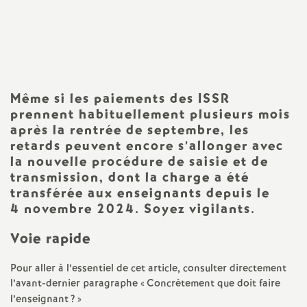
Imprimer
a
l'article
t
i
Même si les paiements des ISSR
prennent habituellement plusieurs mois
o
après la rentrée de septembre, les
retards peuvent encore s’allonger avec
n
la nouvelle procédure de saisie et de
transmission, dont la charge a été
transférée aux enseignants depuis le
a
4 novembre 2024. Soyez vigilants.
l
Voie rapide
d
Pour aller à l’essentiel de cet article, consulter directement
l’avant-dernier paragraphe «
Concrètement que doit faire
l’enseignant
?
»