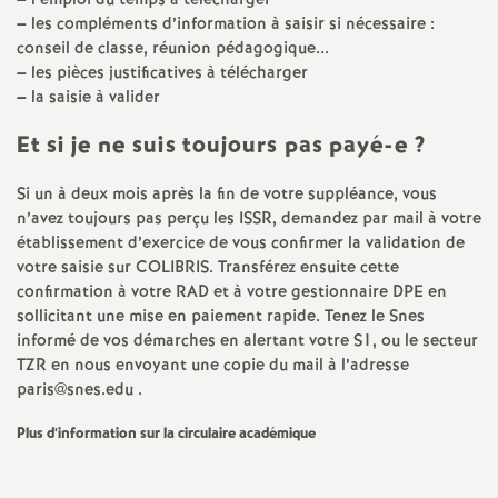
–
l’emploi du temps à télécharger
–
les compléments d’information à saisir si nécessaire :
o
conseil de classe, réunion pédagogique...
–
les pièces justificatives à télécharger
u
–
la saisie à valider
Et si je ne suis toujours pas payé-e
?
r
Si un à deux mois après la fin de votre suppléance, vous
s
n’avez toujours pas perçu les ISSR, demandez par mail à votre
établissement d’exercice de vous confirmer la validation de
votre saisie sur COLIBRIS. Transférez ensuite cette
confirmation à votre RAD et à votre gestionnaire DPE en
sollicitant une mise en paiement rapide. Tenez le Snes
informé de vos démarches en alertant votre S1, ou le secteur
TZR en nous envoyant une copie du mail à l’adresse
paris@snes.edu .
Plus d’information sur la circulaire académique