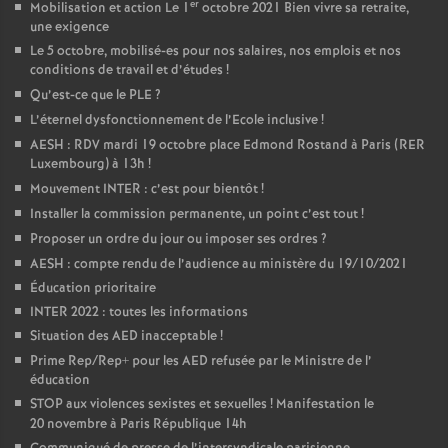
er
Mobilisation et action Le 1
octobre 2021 Bien vivre sa retraite,
une exigence
Le 5 octobre, mobilisé-es pour nos salaires, nos emplois et nos
conditions de travail et d’études
!
Qu’est-ce que le PLE
?
L’éternel dysfonctionnement de l’Ecole inclusive
!
AESH : RDV mardi 19 octobre place Edmond Rostand à Paris (RER
Luxembourg) à 13h
!
Mouvement INTER : c’est pour bientôt
!
Installer la commission permanente, un point c’est tout
!
Proposer un ordre du jour ou imposer ses ordres
?
AESH : compte rendu de l’audience au ministère du 19/10/2021
Éducation prioritaire
INTER 2022 : toutes les informations
Situation des AED inacceptable
!
Prime Rep/Rep+ pour les AED refusée par le Ministre de l’
éducation
STOP aux violences sexistes et sexuelles
! Manifestation le
20 novembre à Paris République 14h