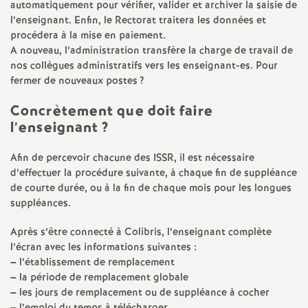
automatiquement pour vérifier, valider et archiver la saisie de
é
l’enseignant. Enfin, le Rectorat traitera les données et
procédera à la mise en paiement.
O
A nouveau, l’administration transfère la charge de travail de
nos collègues administratifs vers les enseignant-es. Pour
fermer de nouveaux postes
?
r
Concrètement que doit faire
l
l’enseignant
?
é
Afin de percevoir chacune des ISSR, il est nécessaire
d’effectuer la procédure suivante, à chaque fin de suppléance
de courte durée, ou à la fin de chaque mois pour les longues
a
suppléances.
n
Après s’être connecté à Colibris, l’enseignant complète
l’écran avec les informations suivantes :
s
–
l’établissement de remplacement
–
la période de remplacement globale
–
les jours de remplacement ou de suppléance à cocher
T