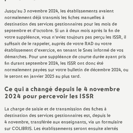
e
Jusqu’au 3 novembre 2024, les établissements avaient
normalement déjà transmis les fiches manuelles à
c
destination des services gestionnaires pour les mois de
septembre et d’octobre. Si un à deux mois après la fin de
o
votre suppléance, vous n’aviez toujours pas perçu les ISSR, il
suffisait de le rappeler, auprès de votre RAD ou votre
n
établissement d’exercice, en tenant le Snes informé de vos
démarches. Pour une suppléance de courte durée ayant pris
fin durant septembre 2024, les ISSR ont donc été
d
normalement payées sur votre bulletin de décembre 2024, ou
le seront en janvier 2025 au plus tard.
d
Ce qui a changé depuis le 4 novembre
e
2024 pour percevoir les ISSR
La charge de saisie et de transmission des fiches à
g
destination des services gestionnaires est, depuis le
4 novembre, transférée aux enseignants, via un formulaire
r
sur COLIBRIS. Les établissements seront ensuite alertés