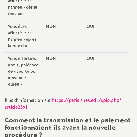
e
affecté-e «
à
l’année
» dès la
rentrée
m
Vous êtes
NON
OUI
e
affecté-e «
à
l’année
» après
la rentrée
n
Vous effectuez
NON
OUI
t
une suppléance
de «
courte ou
s
moyenne
durée
»
d
Plus d’information sur
https://paris.snes.edu/spip.php?
article2361
e
Comment la transmission et le paiement
S
fonctionnaient-ils avant la nouvelle
procédure
?